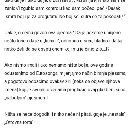
tako dalje i tako dalje, a završava : „Nisam ja kriv što sam se
zanio//Izgubio sam kontrolu kad sam počeo peći/Dašak
smrti bolji je za progutati/ Ne boj se, sutra će te pokopati/.“
Dakle, o čemu govori ova pjesma? Da je nekome učinjeno
nešto loše i da je u „kuhinji“, odnosno u srcu, hladno i da taj
netko želi da se osveti onom koji mu je činio zlo….!?
Ako nismo imali i ako nemamo ništa bolje, ove godine
odustanimo od Eurosonga, mijenjajmo način biranja pjesama,
a pogotovu odbacimo ovakav žiri (neka se objave njihova
imena) koji je svojim ocjenama proglasio ovaj glazbeni šund
„najboljom“ pjesmom!
Ništa se neće dogoditi i nitko neće ni pitati, gdje je „nestala“
„Otrovna torta“!