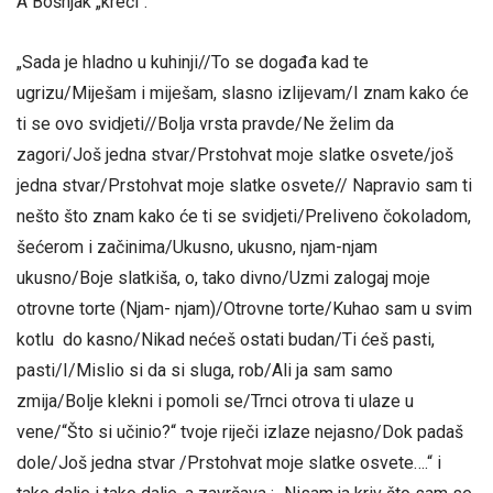
A Bošnjak „kreči“:
„Sada je hladno u kuhinji//To se događa kad te
ugrizu/Miješam i miješam, slasno izlijevam/I znam kako će
ti se ovo svidjeti//Bolja vrsta pravde/Ne želim da
zagori/Još jedna stvar/Prstohvat moje slatke osvete/još
jedna stvar/Prstohvat moje slatke osvete// Napravio sam ti
nešto što znam kako će ti se svidjeti/Preliveno čokoladom,
šećerom i začinima/Ukusno, ukusno, njam-njam
ukusno/Boje slatkiša, o, tako divno/Uzmi zalogaj moje
otrovne torte (Njam- njam)/Otrovne torte/Kuhao sam u svim
kotlu do kasno/Nikad nećeš ostati budan/Ti ćeš pasti,
pasti/I/Mislio si da si sluga, rob/Ali ja sam samo
zmija/Bolje klekni i pomoli se/Trnci otrova ti ulaze u
vene/“Što si učinio?“ tvoje riječi izlaze nejasno/Dok padaš
dole/Još jedna stvar /Prstohvat moje slatke osvete….“ i