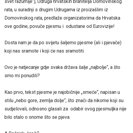
svet razumije“), Udruga hrvatskih branitelja Domovinskog
rata, u suradnji s drugim Udrugama iz proizašlim iz
Domovinskog rata, predlaže organizatorima da Hrvatska
ove godine, povuče pjesmu i odustane od Eurovizije!
Dosta nam je da po svijetu šaljemo pjesme (ali i pjevače)
koji nas sramote i koji će nas sramotiti.
Ovo je natjecanje gdje svaka država šalje „najbolje“, a što
smo mi ponudili?
Kao prvo, tekst pjesme je najobičnije „smeće“, napisan u
stilu „nebo gore, zemlja dolje“, što znači da nikome koji su
sudjelovali, odnosno glasali za odabir ovog pjesmuljka nije
bilo stalo o onome što se pjeva.