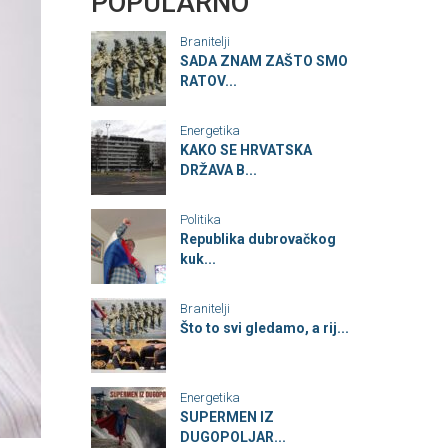
POPULARNO
Branitelji
SADA ZNAM ZAŠTO SMO
RATOV...
Energetika
KAKO SE HRVATSKA
DRŽAVA B...
Politika
Republika dubrovačkog
kuk...
Branitelji
Što to svi gledamo, a rij...
Energetika
SUPERMEN IZ
DUGOPOLJAR...