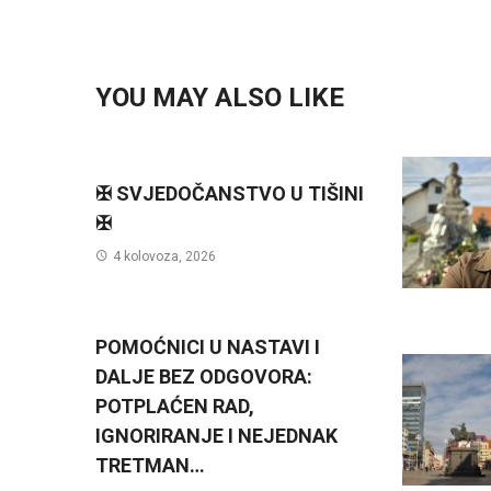
YOU MAY ALSO LIKE
✠ SVJEDOČANSTVO U TIŠINI
✠
4 kolovoza, 2026
POMOĆNICI U NASTAVI I
DALJE BEZ ODGOVORA:
POTPLAĆEN RAD,
IGNORIRANJE I NEJEDNAK
TRETMAN…