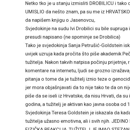
Netko tko je u stanju izmisliti DROBILICU i tako
UMISLIO da nešto znam, pa su me iz HRVATSKO
da napišem knjigu o Jasenovcu,.
Svjedokinje na sudu Ivi Drobilici su bile supruga 
presudi napisano (ne spominje se Drobilica)
Tako je svjedokinja Sanja Petrušić-Goldstein isk
uvijek uzruja kada pročita što piše akademik Peč
tužitelja. Nakon takvih natpisa počinju prijetnje, r
komentare na internetu, ljudi se grozno izražavaju
pitanja o tome da je tužitelj iznio teze o genoci
jer mora objašnjavati da to nije tako te da on n
piše da se iseli iz Hrvatske, da nisu Hrvati, da su 
godina, a tužitelj je aktivan kao javna osoba od 
Svjedokinja Teresa Goldstein je iskazala da kad
tužitelja užasno emotivna, ali i svih njih. J
FIZIČKA REAKCIJA, TUŽITELJ JE IMAO STEZAN