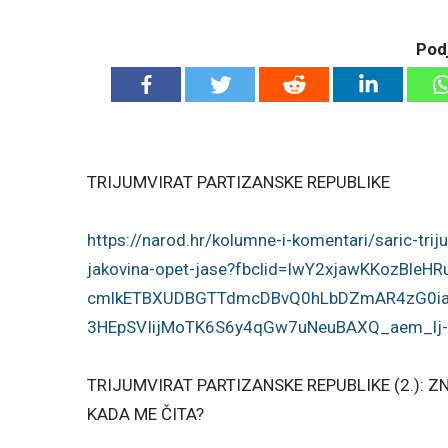
Podj
TRIJUMVIRAT PARTIZANSKE REPUBLIKE
https://narod.hr/kolumne-i-
komentari/saric-trij
jakovina-
opet-jase?fbclid=
IwY2xjawKKozBleHR
cmlkETBXUDBGTTdmcDBvQ0hLbDZmAR
4zG0i
3HEpSVIijMoTK6S6y4qGw7uNeuBAXQ
_aem_lj
TRIJUMVIRAT PARTIZANSKE REPUBLIKE (2.): Z
KADA ME ČITA?