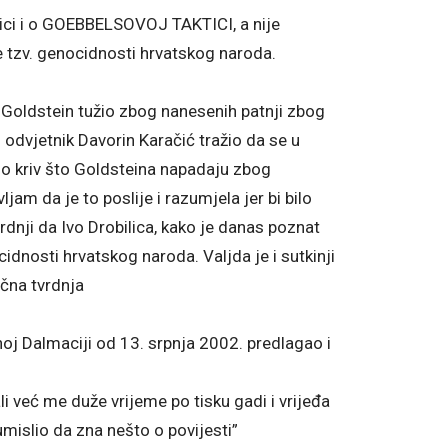
blici i o GOEBBELSOVOJ TAKTICI, a nije
 tzv. genocidnosti hrvatskog naroda.
Goldstein tužio zbog nanesenih patnji zbog
 odvjetnik Davorin Karačić tražio da se u
bio kriv što Goldsteina napadaju zbog
m da je to poslije i razumjela jer bi bilo
rdnji da Ivo Drobilica, kako je danas poznat
cidnosti hrvatskog naroda. Valjda je i sutkinji
ična tvrdnja
oj Dalmaciji od 13. srpnja 2002. predlagao i
i već me duže vrijeme po tisku gadi i vrijeđa
umislio da zna nešto o povijesti”