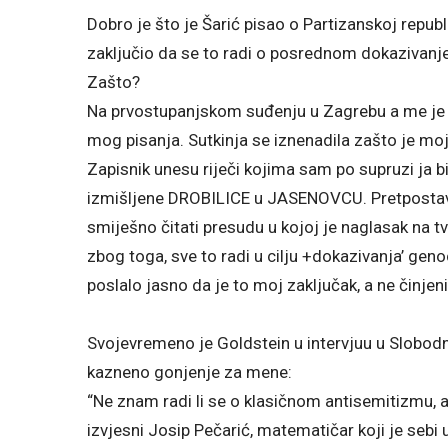
Dobro je što je Šarić pisao o Partizanskoj repu
zaključio da se to radi o posrednom dokazivanje
Zašto?
Na prvostupanjskom suđenju u Zagrebu a me je 
mog pisanja. Sutkinja se iznenadila zašto je moj
Zapisnik unesu riječi kojima sam po supruzi ja 
izmišljene DROBILICE u JASENOVCU. Pretpostavlja
smiješno čitati presudu u kojoj je naglasak na tv
zbog toga, sve to radi u cilju +dokazivanja’ geno
poslalo jasno da je to moj zaključak, a ne činjen
Svojevremeno je Goldstein u intervjuu u Slobodn
kazneno gonjenje za mene:
“Ne znam radi li se o klasičnom antisemitizmu, al
izvjesni Josip Pečarić, matematičar koji je sebi 