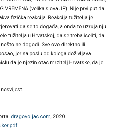
REMENA.(velika slova JP). Nije prvi put da
akva fizička reakcija. Reakcija tužitelja je
jerovati da se to događa, a onda to uzruja nju
le tužitelja u Hrvatskoj, da se treba iseliti, da
j nešto ne dogodi. Sve ovo direktno ili
 posao, jer na poslu od kolega doživljava
slu da je njezin otac mrzitelj Hrvatske, da je
nesvijest.
ortal
dragovoljac.com
, 2020.:
uker.pdf