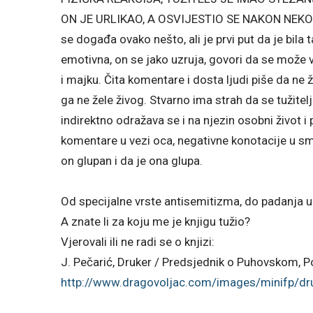
ON JE URLIKAO, A OSVIJESTIO SE NAKON NEKOG V
se događa ovako nešto, ali je prvi put da je bila t
emotivna, on se jako uzruja, govori da se može v
i majku. Čita komentare i dosta ljudi piše da ne že
ga ne žele živog. Stvarno ima strah da se tužitel
indirektno odražava se i na njezin osobni život i
komentare u vezi oca, negativne konotacije u smi
on glupan i da je ona glupa.
Od specijalne vrste antisemitizma, do padanja u 
A znate li za koju me je knjigu tužio?
Vjerovali ili ne radi se o knjizi:
J. Pečarić, Druker / Predsjednik o Puhovskom, P
http://www.dragovoljac.com/
images/minifp/dr