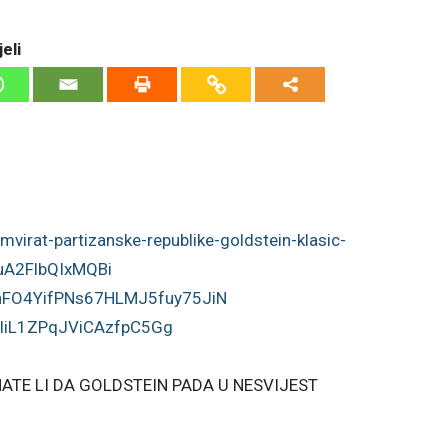
eli
umvirat-
partizanske-republike-
goldstein-klasic-
uA2FlbQIxMQBi
aFO4YifPNs67HLMJ5fuy75JiN
-liL1ZPqJViCAzfpC5Gg
NATE LI DA GOLDSTEIN PADA U NESVIJEST