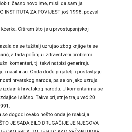
 dobiti časno novo ime, misli da sam ja
G INSTITUTA ZA POVIJEST još 1998. pozvali
i kćerka. Citiram što je u prvostupanjskoj
azala da se tužitelj uzrujao zbog knjige te se
arić, a tada počinju i zdravstveni problemi
užni komentari, tj. takvi natpisi generiraju
 i nasilni su. Onda dođu prijatelji i postavljaju
dnosti hrvatskog naroda, pa se on jako uzruja
ije izdajnik hrvatskog naroda. U komentarima se
izdajice i slično. Takve prijetnje traju već 20
1991.
a se dogodi ovako nešto onda je reakcija
EDINO ŠTO JE SADA BILO DRUGAČIJE JE NJEGOVA
JE OKO SRCA, TO JE BILO KAO SRČANI UDAR,