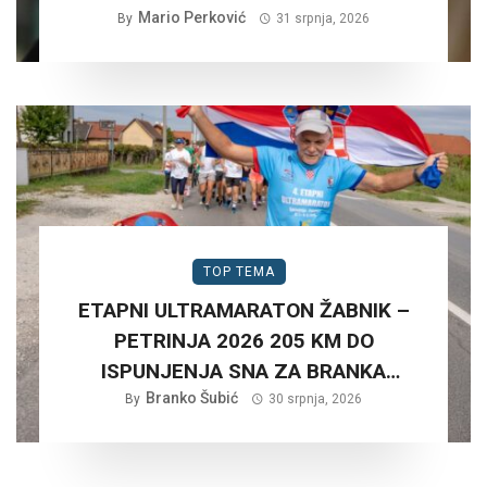
SCENARIJ ZA HRVATSKU….
Mario Perković
By
31 srpnja, 2026
TOP TEMA
ETAPNI ULTRAMARATON ŽABNIK –
PETRINJA 2026 205 KM DO
ISPUNJENJA SNA ZA BRANKA
Branko Šubić
ŠUBIĆA…
By
30 srpnja, 2026