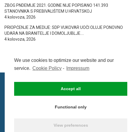
ZBOG PNDEMIJE 2021. GODINE NIJE POPISANO 141.393
STANOVNIKA S PREBIVALIŠTEM U HRVATSKOJ
4 kolovoza, 2026
PRIOPĆENJE ZA MEDIJE: SDP VUKOVAR UOČI OLUJE PONOVNO
UDARA NA BRANITELJE I DOMOLJUBLJE….
4 kolovoza, 2026
We use cookies to optimize our website and our
service.
Cookie Policy
-
Impressum
Accept all
IMPRESSUM
UVIJETI KORIŠTENJA
COOKIE POLICY (EU)
Functional only
© BezCenzure 2017 - Izradio i održava
Inpendio
View preferences