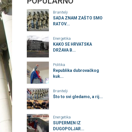
POPULARNO
Branitelji
SADA ZNAM ZAŠTO SMO
RATOV...
Energetika
KAKO SE HRVATSKA
DRŽAVA B...
Politika
Republika dubrovačkog
kuk...
Branitelji
Što to svi gledamo, a rij...
Energetika
SUPERMEN IZ
DUGOPOLJAR...