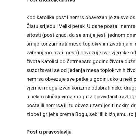
Kod katolika post i nemrs obavezan je za sve o
Čistu srijedu i Veliki petak. U dane posta i nemr
sitosti (post znači da se smije jesti jednom dnev
smije konzumirati meso toplokrvnih životinja n
zabranjeno jesti meso) obvezuje sve vjernike od
života.Katolici od četrnaeste godine života dužn
suzdržavati se od jedenja mesa toplokrvnih život
nemrsa obvezuje sve petke u godini, ako u neki
vjernici mogu izvan korizme odabrati neko drugo 
u nekim slučajevima mogu iz opravdanih razloga 
posta ili nemrsa ili tu obvezu zamijeniti nekim 
zloće i grijeha prema Bogu, sebi ili bližnjemu, to
Post u pravoslavlju