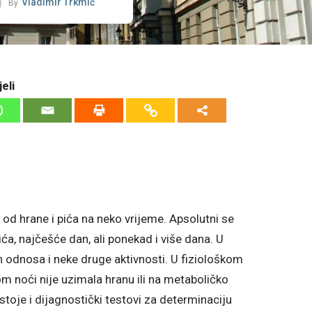
Vladimir Trkmić
By
eli
 od hrane i pića na neko vrijeme. Apsolutni se
ća, najčešće dan, ali ponekad i više dana. U
ih odnosa i neke druge aktivnosti. U fiziološkom
m noći nije uzimala hranu ili na metaboličko
stoje i dijagnostički testovi za determinaciju