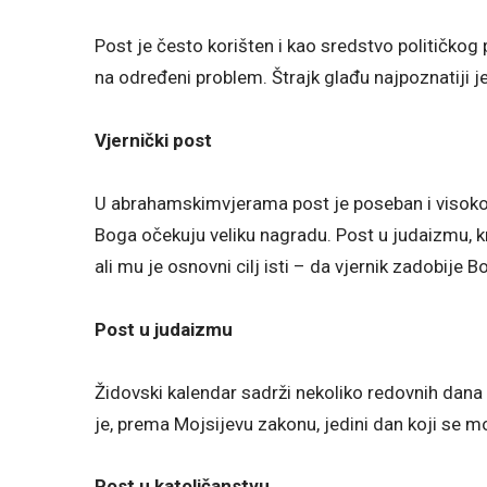
Post je često korišten i kao sredstvo političkog
na određeni problem. Štrajk glađu najpoznatiji je
Vjernički post
U abrahamskimvjerama post je poseban i visoko c
Boga očekuju veliku nagradu. Post u judaizmu, krš
ali mu je osnovni cilj isti – da vjernik zadobije B
Post u judaizmu
Židovski kalendar sadrži nekoliko redovnih dana
je, prema Mojsijevu zakonu, jedini dan koji se mo
Post u katoličanstvu