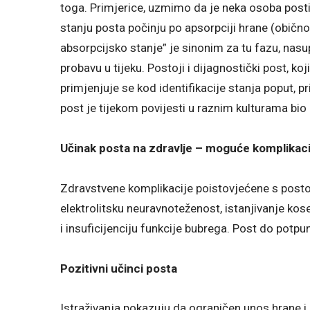
toga. Primjerice, uzmimo da je neka osoba post
stanju posta počinju po apsorpciji hrane (obično
absorpcijsko stanje” je sinonim za tu fazu, nas
probavu u tijeku. Postoji i dijagnostički post, koj
primjenjuje se kod identifikacije stanja poput, pr
post je tijekom povijesti u raznim kulturama bio
Učinak posta na zdravlje – moguće komplikaci
Zdravstvene komplikacije poistovjećene s posto
elektrolitsku neuravnoteženost, istanjivanje kose,
i insuficijenciju funkcije bubrega. Post do potp
Pozitivni učinci posta
Istraživanja pokazuju da ograničen unos hrane i