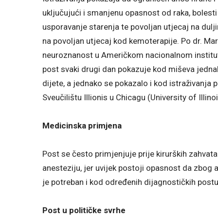
uključujući i smanjenu opasnost od raka, bolest
usporavanje starenja te povoljan utjecaj na dulji
na povoljan utjecaj kod kemoterapije. Po dr. Mark
neuroznanost u Američkom nacionalnom institutu
post svaki drugi dan pokazuje kod miševa jednak
dijete, a jednako se pokazalo i kod istraživanja
Sveučilištu Illionis u Chicagu (University of Illino
Medicinska primjena
Post se često primjenjuje prije kirurških zahvat
anesteziju, jer uvijek postoji opasnost da zbog 
je potreban i kod određenih dijagnostičkih post
Post u političke svrhe