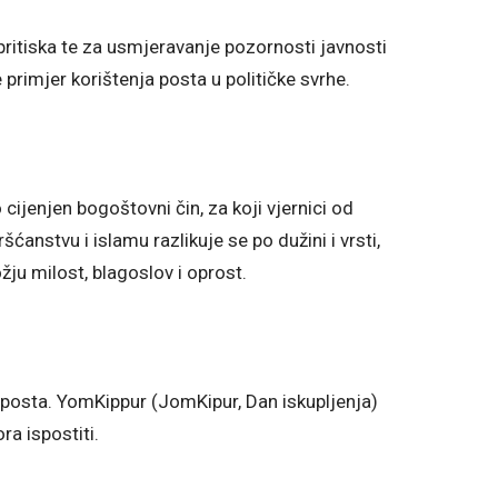
 pritiska te za usmjeravanje pozornosti javnosti
 primjer korištenja posta u političke svrhe.
ijenjen bogoštovni čin, za koji vjernici od
ćanstvu i islamu razlikuje se po dužini i vrsti,
ožju milost, blagoslov i oprost.
 posta. YomKippur (JomKipur, Dan iskupljenja)
ra ispostiti.