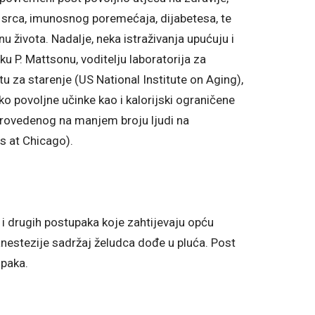
i srca, imunosnog poremećaja, dijabetesa, te
nu života. Nadalje, neka istraživanja upućuju i
u P. Mattsonu, voditelju laboratorija za
 za starenje (US National Institute on Aging),
o povoljne učinke kao i kalorijski ograničene
 provedenog na manjem broju ljudi na
is at Chicago).
a i drugih postupaka koje zahtijevaju opću
anestezije sadržaj želudca dođe u pluća. Post
upaka.