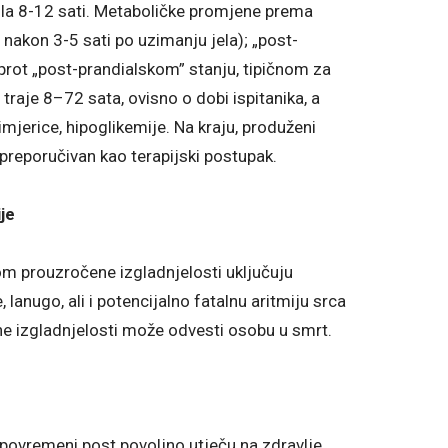
ila 8-12 sati. Metaboličke promjene prema
 nakon 3-5 sati po uzimanju jela); „post-
uprot „post-prandialskom” stanju, tipičnom za
i traje 8–72 sata, ovisno o dobi ispitanika, a
imjerice, hipoglikemije. Na kraju, produženi
 preporučivan kao terapijski postupak.
je
m prouzročene izgladnjelosti uključuju
 lanugo, ali i potencijalno fatalnu aritmiju srca
une izgladnjelosti može odvesti osobu u smrt.
 povremeni post povoljno utječu na zdravlje,