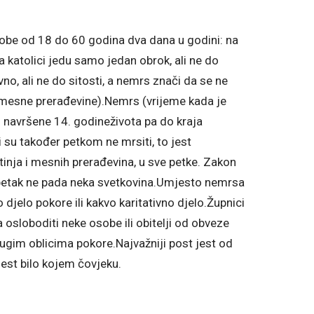
sobe od 18 do 60 godina dva dana u godini: na
sa katolici jedu samo jedan obrok, ali ne do
no, ali ne do sitosti, a nemrs znači da se ne
i mesne prerađevine).Nemrs (vrijeme kada je
 navršene 14. godineživota pa do kraja
i su također petkom ne mrsiti, to jest
inja i mesnih prerađevina, u sve petke. Zakon
 petak ne pada neka svetkovina.Umjesto nemrsa
djelo pokore ili kakvo karitativno djelo.Župnici
osloboditi neke osobe ili obitelji od obveze
drugim oblicima pokore.Najvažniji post jest od
 jest bilo kojem čovjeku.