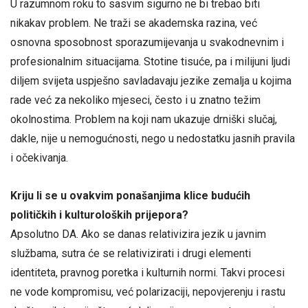
U razumnom roku to sasvim sigurno ne bi trebao biti
nikakav problem. Ne traži se akademska razina, već
osnovna sposobnost sporazumijevanja u svakodnevnim i
profesionalnim situacijama. Stotine tisuće, pa i milijuni ljudi
diljem svijeta uspješno savladavaju jezike zemalja u kojima
rade već za nekoliko mjeseci, često i u znatno težim
okolnostima. Problem na koji nam ukazuje drniški slučaj,
dakle, nije u nemogućnosti, nego u nedostatku jasnih pravila
i očekivanja.
Kriju li se u ovakvim ponašanjima klice budućih
političkih i kulturoloških prijepora?
Apsolutno DA. Ako se danas relativizira jezik u javnim
službama, sutra će se relativizirati i drugi elementi
identiteta, pravnog poretka i kulturnih normi. Takvi procesi
ne vode kompromisu, već polarizaciji, nepovjerenju i rastu