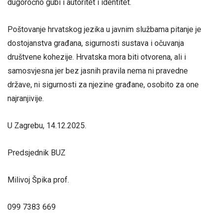
dugoročno gubi i autoritet i identitet.
Poštovanje hrvatskog jezika u javnim službama pitanje je
dostojanstva građana, sigurnosti sustava i očuvanja
društvene kohezije. Hrvatska mora biti otvorena, ali i
samosvjesna jer bez jasnih pravila nema ni pravedne
države, ni sigurnosti za njezine građane, osobito za one
najranjivije.
U Zagrebu, 14.12.2025.
Predsjednik BUZ
Milivoj Špika prof.
099 7383 669