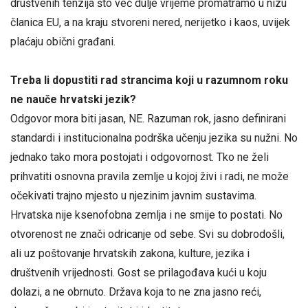
društvenih tenzija što već dulje vrijeme promatramo u nizu
članica EU, a na kraju stvoreni nered, nerijetko i kaos, uvijek
plaćaju obični građani.
Treba li dopustiti rad strancima koji u razumnom roku
ne nauče hrvatski jezik?
Odgovor mora biti jasan, NE. Razuman rok, jasno definirani
standardi i institucionalna podrška učenju jezika su nužni. No
jednako tako mora postojati i odgovornost. Tko ne želi
prihvatiti osnovna pravila zemlje u kojoj živi i radi, ne može
očekivati trajno mjesto u njezinim javnim sustavima.
Hrvatska nije ksenofobna zemlja i ne smije to postati. No
otvorenost ne znači odricanje od sebe. Svi su dobrodošli,
ali uz poštovanje hrvatskih zakona, kulture, jezika i
društvenih vrijednosti. Gost se prilagođava kući u koju
dolazi, a ne obrnuto. Država koja to ne zna jasno reći,