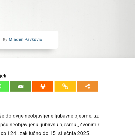
Mladen Pavković
By
eli
iše do dvije neobjavljene ljubavne pjesme, uz
ljepšu neobjavljenu ljubavnu pjesmu „Zvonimir
pp 124., zaključno do 15. siječnja 2025.