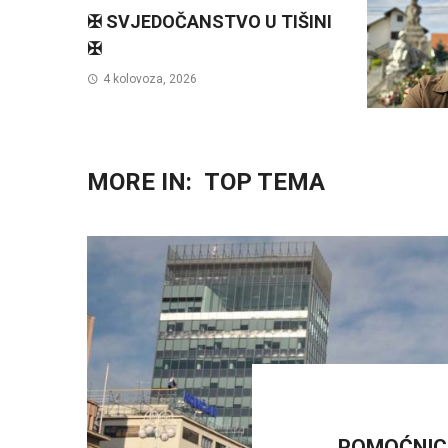
✠ SVJEDOČANSTVO U TIŠINI
✠
4 kolovoza, 2026
MORE IN:
TOP TEMA
POMOĆNICI