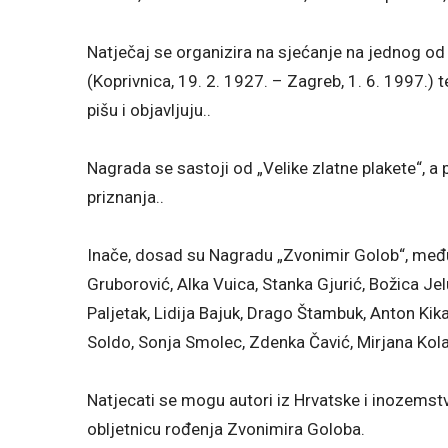
Natječaj se organizira na sjećanje na jednog od
(Koprivnica, 19. 2. 1927. – Zagreb, 1. 6. 1997.) te
pišu i objavljuju..
Nagrada se sastoji od „Velike zlatne plakete“, a 
priznanja..
Inače, dosad su Nagradu „Zvonimir Golob“, među 
Gruborović, Alka Vuica, Stanka Gjurić, Božica Jel
Paljetak, Lidija Bajuk, Drago Štambuk, Anton Kika
Soldo, Sonja Smolec, Zdenka Čavić, Mirjana Kola
Natjecati se mogu autori iz Hrvatske i inozemstv
obljetnicu rođenja Zvonimira Goloba.