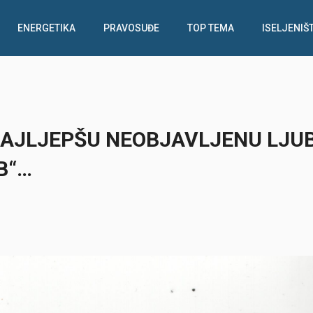
ENERGETIKA
PRAVOSUĐE
TOP TEMA
ISELJENIŠ
NAJLJEPŠU NEOBJAVLJENU LJU
B“…