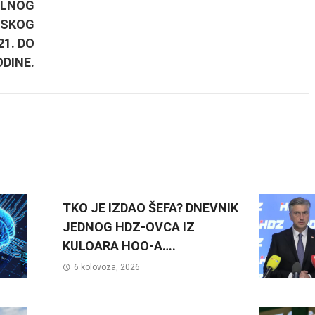
ALNOG
TSKOG
1. DO
ODINE.
TKO JE IZDAO ŠEFA? DNEVNIK
JEDNOG HDZ-OVCA IZ
KULOARA HOO-A….
6 kolovoza, 2026