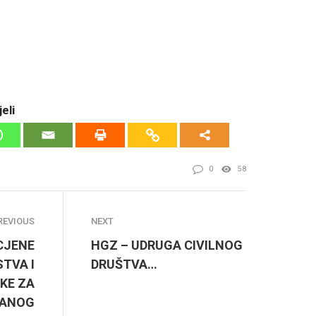
eli
0
58
REVIOUS
NEXT
CJENE
HGZ – UDRUGA CIVILNOG
TVA I
DRUŠTVA…
KE ZA
RANOG