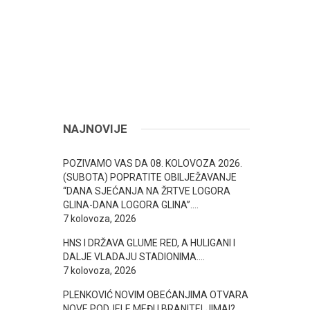
NAJNOVIJE
POZIVAMO VAS DA 08. KOLOVOZA 2026.
(SUBOTA) POPRATITE OBILJEŽAVANJE
“DANA SJEĆANJA NA ŽRTVE LOGORA
GLINA-DANA LOGORA GLINA”….
7 kolovoza, 2026
HNS I DRŽAVA GLUME RED, A HULIGANI I
DALJE VLADAJU STADIONIMA….
7 kolovoza, 2026
PLENKOVIĆ NOVIM OBEĆANJIMA OTVARA
NOVE PODJELE MEĐU BRANITELJIMA!? ….