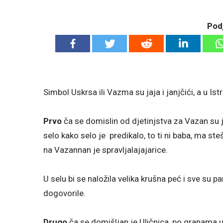
Podj
Simbol Uskrsa ili Vazma su jaja i janjčići, a u Istri
Prvo
ča se domislin od djetinjstva za Vazan su 
selo kako selo je predikalo, to ti ni baba, ma ste
na Vazannan je spravljalajajarice.
U selu bi se naložila velika krušna peć i sve su p
dogovorile.
Drugo
ča se domišljan je Uličnica, po granama u