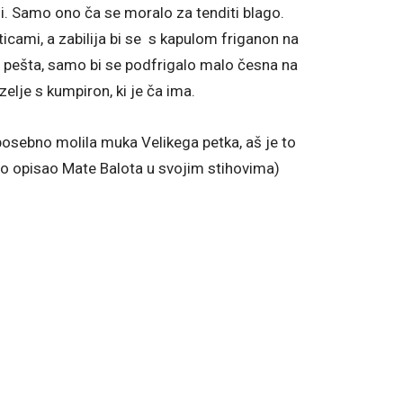
lji. Samo ono ča se moralo za tenditi blago.
ticami, a zabilija bi se s kapulom friganon na
 pešta, samo bi se podfrigalo malo česna na
zelje s kumpiron, ki je ča ima.
 posebno molila muka Velikega petka, aš je to
to opisao Mate Balota u svojim stihovima)