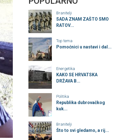
POPULARNO
Branitelji
SADA ZNAM ZAŠTO SMO
RATOV...
Top tema
Pomoćnici u nastavi i dal...
Energetika
KAKO SE HRVATSKA
DRŽAVA B...
Politika
Republika dubrovačkog
kuk...
Branitelji
Što to svi gledamo, a rij...