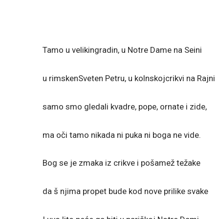
Tamo u velikingradin, u Notre Dame na Seini
u rimskenSveten Petru, u kolnskojcrikvi na Rajni
samo smo gledali kvadre, pope, ornate i zide,
ma oči tamo nikada ni puka ni boga ne vide.
Bog se je zmaka iz crikve i pošamež težake
da š njima propet bude kod nove prilike svake