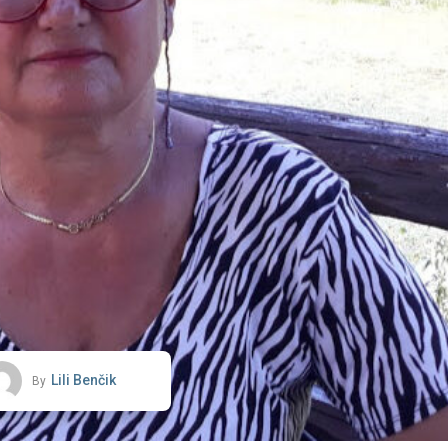
Lili Benčik
By