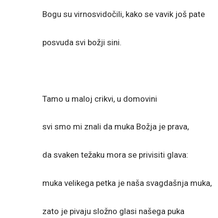
Bogu su virnosvidočili, kako se vavik još pate
posvuda svi božji sini.
Tamo u maloj crikvi, u domovini
svi smo mi znali da muka Božja je prava,
da svaken težaku mora se privisiti glava:
muka velikega petka je naša svagdašnja muka,
zato je pivaju složno glasi našega puka