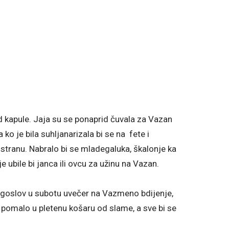
od kapule. Jaja su se ponaprid čuvala za Vazan
a ko je bila suhljanarizala bi se na fete i
 stranu. Nabralo bi se mladegaluka, škalonje ka
 ubile bi janca ili ovcu za užinu na Vazan.
lagoslov u subotu uvečer na Vazmeno bdijenje,
a pomalo u pletenu košaru od slame, a sve bi se