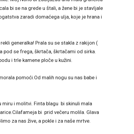
cala bi se na grede u štali, a žene bi je stavljale
bogatstva zaradi domaćega ulja, koje je hrana i
 rekli generalka! Prala su se stakla z rakijon (
, a pod se frega, škrtača, škrtačami od sirka.
odu i trle kamene ploče u kužini.
ca morala pomoći.Od malih nogu su nas babe i
 miru i molitvi. Finta blagu bi skinuli mala
jarice.Cilafameja bi prid večeru molila. Glava
limo za nas žive, a pokle i za naše mrtve.