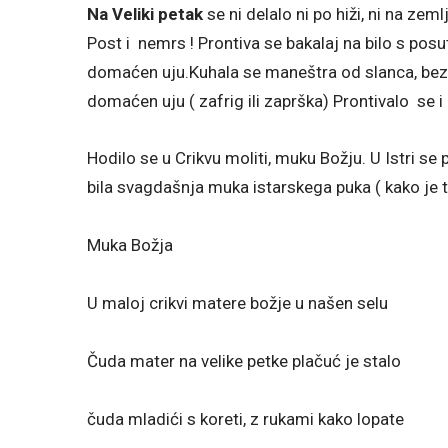
Na Veliki petak
se ni delalo ni po hiži, ni na zem
Post i nemrs ! Prontiva se bakalaj na bilo s posu
domaćen uju.Kuhala se maneštra od slanca, bez
domaćen uju ( zafrig ili zaprška) Prontivalo se i 
Hodilo se u Crikvu moliti, muku Božju. U Istri se
bila svagdašnja muka istarskega puka ( kako je 
Muka Božja
U maloj crikvi matere božje u našen selu
Čuda mater na velike petke plačuć je stalo
čuda mladići s koreti, z rukami kako lopate