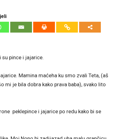
eli
 su pince i jajarice.
jajarice. Mamina maćeha ku smo zvali Teta, (aš
šo mi je bila dobra kako prava baba), svako lito
arone peklepince i jajarice po redu kako bi se
like. Moj Nono bi zadijazad uha malu grančicu