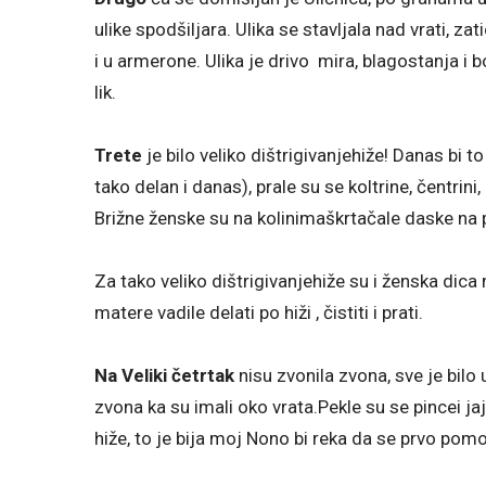
ulike spodšiljara. Ulika se stavljala nad vrati, zati
i u armerone. Ulika je drivo mira, blagostanja i 
lik.
Trete
je bilo veliko dištrigivanjehiže! Danas bi to
tako delan i danas), prale su se koltrine, čentrini
Brižne ženske su na kolinimaškrtačale daske na p
Za tako veliko dištrigivanjehiže su i ženska di
matere vadile delati po hiži , čistiti i prati.
Na Veliki četrtak
nisu zvonila zvona, sve je bilo u
zvona ka su imali oko vrata.Pekle su se pincei ja
hiže, to je bija moj Nono bi reka da se prvo pomo