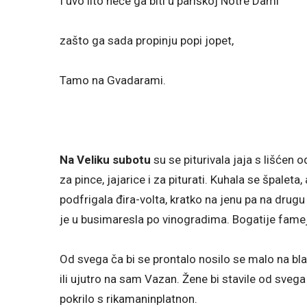
I uvo lito neće ga biti u pariškoj Notre Dami
zašto ga sada propinju popi jopet,
Tamo na Gvadarami.
Na Veliku subotu
su se piturivala jaja s lišćen 
za pince, jajarice i za piturati. Kuhala se špaleta, 
podfrigala đira-volta, kratko na jenu pa na drugu
je u busimaresla po vinogradima. Bogatije fameje
Od svega ča bi se prontalo nosilo se malo na b
ili ujutro na sam Vazan. Žene bi stavile od sveg
pokrilo s rikamaninplatnon.