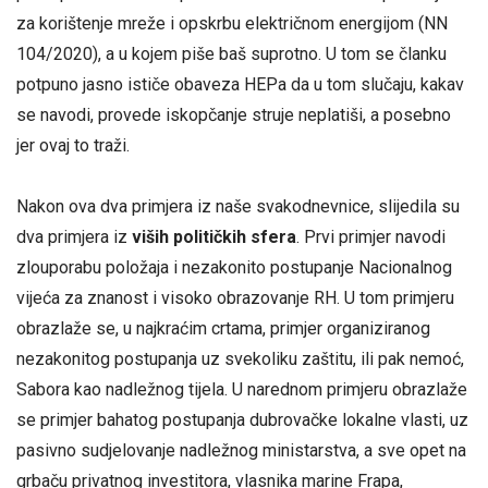
za korištenje mreže i opskrbu električnom energijom (NN
104/2020), a u kojem piše baš suprotno. U tom se članku
potpuno jasno ističe obaveza HEPa da u tom slučaju, kakav
se navodi, provede iskopčanje struje neplatiši, a posebno
jer ovaj to traži.
Nakon ova dva primjera iz naše svakodnevnice, slijedila su
dva primjera iz
viših političkih sfera
. Prvi primjer navodi
zlouporabu položaja i nezakonito postupanje Nacionalnog
vijeća za znanost i visoko obrazovanje RH. U tom primjeru
obrazlaže se, u najkraćim crtama, primjer organiziranog
nezakonitog postupanja uz svekoliku zaštitu, ili pak nemoć,
Sabora kao nadležnog tijela. U narednom primjeru obrazlaže
se primjer bahatog postupanja dubrovačke lokalne vlasti, uz
pasivno sudjelovanje nadležnog ministarstva, a sve opet na
grbaču privatnog investitora, vlasnika marine Frapa,