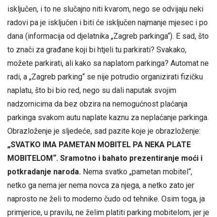
isključen, i to ne slučajno niti kvarom, nego se odvijaju neki
radovi pa je isključen i biti će isključen najmanje mjesec i po
dana (informacija od djelatnika „Zagreb parkinga“). E sad, što
to znači za građane koji bi htjeli tu parkirati? Svakako,
možete parkirati, ali kako sa naplatom parkinga? Automat ne
radi, a „Zagreb parking“ se nije potrudio organizirati fizičku
naplatu, što bi bio red, nego su dali naputak svojim
nadzornicima da bez obzira na nemogućnost plaćanja
parkinga svakom autu naplate kaznu za neplaćanje parkinga.
Obrazloženje je sljedeće, sad pazite koje je obrazloženje:
„SVATKO IMA PAMETAN MOBITEL PA NEKA PLATE
MOBITELOM“. Sramotno i bahato prezentiranje moći i
potkradanje naroda.
Nema svatko „pametan mobitel“,
netko ga nema jer nema novca za njega, a netko zato jer
naprosto ne želi to moderno čudo od tehnike. Osim toga, ja
primjerice, u pravilu, ne želim platiti parking mobitelom, jer je