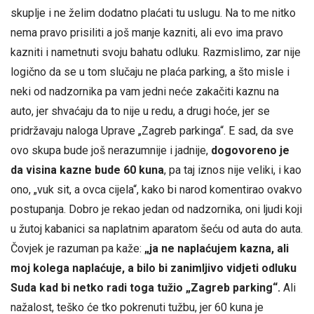
skuplje i ne želim dodatno plaćati tu uslugu. Na to me nitko
nema pravo prisiliti a još manje kazniti, ali evo ima pravo
kazniti i nametnuti svoju bahatu odluku. Razmislimo, zar nije
logično da se u tom slučaju ne plaća parking, a što misle i
neki od nadzornika pa vam jedni neće zakačiti kaznu na
auto, jer shvaćaju da to nije u redu, a drugi hoće, jer se
pridržavaju naloga Uprave „Zagreb parkinga“. E sad, da sve
ovo skupa bude još nerazumnije i jadnije,
dogovoreno je
da visina kazne bude 60 kuna
, pa taj iznos nije veliki, i kao
ono, „vuk sit, a ovca cijela“, kako bi narod komentirao ovakvo
postupanja. Dobro je rekao jedan od nadzornika, oni ljudi koji
u žutoj kabanici sa naplatnim aparatom šeću od auta do auta.
Čovjek je razuman pa kaže:
„ja ne naplaćujem kazna, ali
moj kolega naplaćuje, a bilo bi zanimljivo vidjeti odluku
Suda kad bi netko radi toga tužio „Zagreb parking“.
Ali
nažalost, teško će tko pokrenuti tužbu, jer 60 kuna je