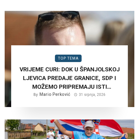
TOP TEMA
VRIJEME CURI: DOK U ŠPANJOLSKOJ
LJEVICA PREDAJE GRANICE, SDP I
MOŽEMO PRIPREMAJU ISTI
SCENARIJ ZA HRVATSKU….
Mario Perković
By
31 srpnja, 2026