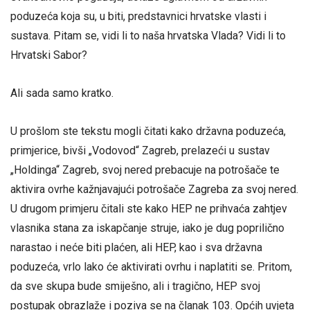
poduzeća koja su, u biti, predstavnici hrvatske vlasti i
sustava. Pitam se, vidi li to naša hrvatska Vlada? Vidi li to
Hrvatski Sabor?
Ali sada samo kratko.
U prošlom ste tekstu mogli čitati kako državna poduzeća,
primjerice, bivši „Vodovod“ Zagreb, prelazeći u sustav
„Holdinga“ Zagreb, svoj nered prebacuje na potrošače te
aktivira ovrhe kažnjavajući potrošače Zagreba za svoj nered.
U drugom primjeru čitali ste kako HEP ne prihvaća zahtjev
vlasnika stana za iskapčanje struje, iako je dug poprilično
narastao i neće biti plaćen, ali HEP, kao i sva državna
poduzeća, vrlo lako će aktivirati ovrhu i naplatiti se. Pritom,
da sve skupa bude smiješno, ali i tragično, HEP svoj
postupak obrazlaže i poziva se na članak 103. Općih uvjeta