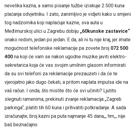
nevelika kazna, a samo pisanje tužbe iziskuje 2.500 kuna
plaćanja odvjetniku. I zato, zanimljivo je vidjeti kako u smjeni
tog nadzornika koji naplaćuje kazne, sva auta u
Međimurskoj ulici u Zagrebu dobiju
„60kunske zastavice“
onako redom, jedan po jedan
.
E da, ali ni tu nije kraj, jer imate
mogućnost telefonske reklamacije pa zovete broj
072 500
400
na koji će vam se nakon ugodne muzike javiti elektro-
sekretarica koja će vas svojim umilnim glasom informirati
da su svi telefoni za reklamacije prezauzeti i da će te
vjerojatno jako dugo čekati, a pritom naplata impulsa ide na
vaš račun. I onda, što mislite što će svi učiniti? Ljutito
slegnuti ramenima, prekinuti zvanje reklamacija „Zagreb
parkinga“, platiti tih 60 kuna i prihvatiti potkradanje. A sada
izračunajte, broj kazni pa puta najmanje 45 dana,,, hm,,, nije
baš beznačajno.