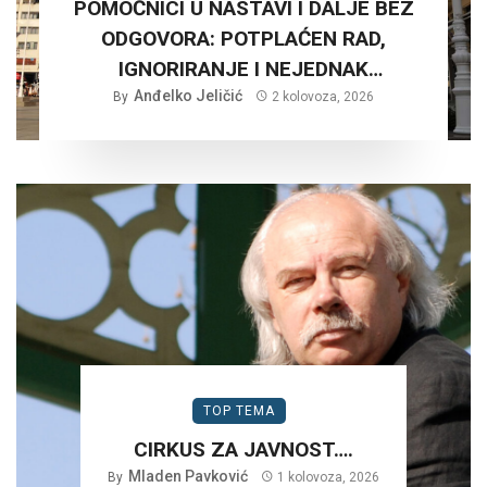
POMOĆNICI U NASTAVI I DALJE BEZ
ODGOVORA: POTPLAĆEN RAD,
IGNORIRANJE I NEJEDNAK
Anđelko Jeličić
TRETMAN…
By
2 kolovoza, 2026
TOP TEMA
CIRKUS ZA JAVNOST….
Mladen Pavković
By
1 kolovoza, 2026