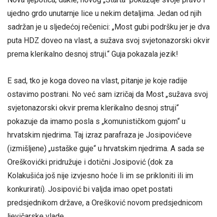
ujedno grdo unutarnje lice u nekim detaljima. Jedan od njih
sadržan je u sljedećoj rečenici: „Most gubi podršku jer je dva
puta HDZ doveo na vlast, a sužava svoj svjetonazorski okvir
prema klerikalno desnoj struji.“ Guja pokazala jezik!
E sad, tko je koga doveo na vlast, pitanje je koje radije
ostavimo postrani. No već sam izričaj da Most „sužava svoj
svjetonazorski okvir prema klerikalno desnoj struji“
pokazuje da imamo posla s „komunističkom gujom“ u
hrvatskim njedrima. Taj izraz parafraza je Josipovićeve
(izmišljene) „ustaške guje“ u hrvatskim njedrima. A sada se
Oreškovićki pridružuje i dotični Josipović (dok za
Kolakušića još nije izvjesno hoće li im se prikloniti ili im
konkurirati). Josipović bi valjda imao opet postati
predsjednikom države, a Orešković novom predsjednicom
ljevičarske vlade…