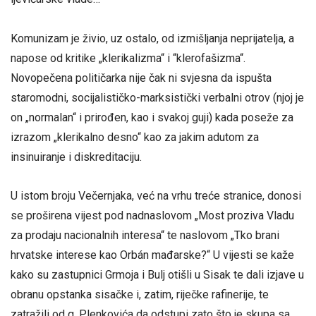
Komunizam je živio, uz ostalo, od izmišljanja neprijatelja, a
napose od kritike „klerikalizma“ i “klerofašizma“.
Novopečena političarka nije čak ni svjesna da ispušta
staromodni, socijalističko-marksistički verbalni otrov (njoj je
on „normalan“ i prirođen, kao i svakoj guji) kada poseže za
izrazom „klerikalno desno“ kao za jakim adutom za
insinuiranje i diskreditaciju.
U istom broju Večernjaka, već na vrhu treće stranice, donosi
se proširena vijest pod nadnaslovom „Most proziva Vladu
za prodaju nacionalnih interesa“ te naslovom „Tko brani
hrvatske interese kao Orbán mađarske?“ U vijesti se kaže
kako su zastupnici Grmoja i Bulj otišli u Sisak te dali izjave u
obranu opstanka sisačke i, zatim, riječke rafinerije, te
zatražili od g. Plenkovića da odstupi zato što je skupa sa