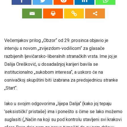
Večernjakov prilog „Obzor“ od 29. prosinca objavio je
intervju s novom „zvijezdom-vodilicom“ za glasače
razbijenih ljevičarsko-liberalnih stranačkih vrsta. Ime joj je
Dalija Orešković, u dosadašnjoj karijeri bavila se
institucionalno „sukobom interesa“, a uskoro će na
osnivačkoj skupštini biti izabrana za predsjednicu stranke
„Start“.
Iako u svojim odgovorima „lijepa Dalija“ (kako joj tepaju
’seksistički’ pristaše) ima i ponešto s čime se lako možemo
suglasiti („Način na koji su pod kontrolu stavljeni svi krakovi