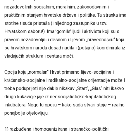
nezadovoljnih socijalnim, moralnim, zakonodavnim i
praktičnim stanjem hrvatske države i politike. Ta stranka ima
stotine tisuća pristaša (i nijednog zastupnika u tzv.
Hrvatskom saboru!). Ima ’gomile’ ljudi i aktivista koji su s
pravom nezadovoljni i desnom i lijevom „pravednošću“ koja
se hrvatskom narodu dosad nudila i (potajno) koordinirala iz
vladajućih struktura i centara moći.
Opcija koju „normalan“ Hrvat primarno lijevo-socijalne i
kršćansko-socijalne i radikalno-socijalne orijentacije može i
treba poduprijeti nije dakle nikakav „Start“, „Glas“ niti ikakvo
drugo kukavičje jaje iz neosocijalističko-kapitalističkog
inkubatora. Nego tu opciju – kako sada stvari stoje – realno
ponajbolje otjelovljuju:
1) razbuđena i homogenizirana i stranačko-politički