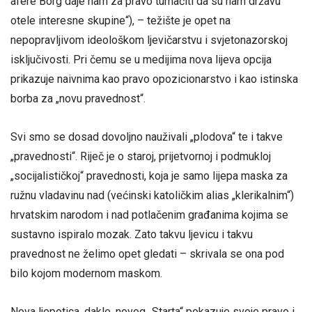
afere Borg daje nam za pravo tumačiti da su nam državu
otele interesne skupine“), – težište je opet na
nepopravljivom ideološkom ljevičarstvu i svjetonazorskoj
isključivosti. Pri čemu se u medijima nova lijeva opcija
prikazuje naivnima kao pravo opozicionarstvo i kao istinska
borba za „novu pravednost“.
Svi smo se dosad dovoljno nauživali „plodova“ te i takve
„pravednosti“. Riječ je o staroj, prijetvornoj i podmukloj
„socijalističkoj“ pravednosti, koja je samo lijepa maska za
ružnu vladavinu nad (većinski katoličkim alias „klerikalnim“)
hrvatskim narodom i nad potlačenim građanima kojima se
sustavno ispiralo mozak. Zato takvu ljevicu i takvu
pravednost ne želimo opet gledati – skrivala se ona pod
bilo kojom modernom maskom.
Nova ljepotica, dakle, novog „Starta“ pokazuje svoje pravo i