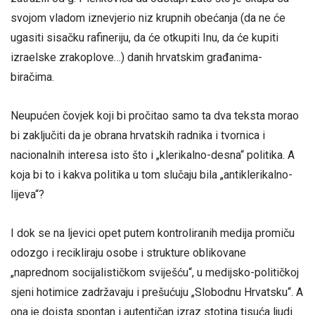
svojom vladom iznevjerio niz krupnih obećanja (da ne će
ugasiti sisačku rafineriju, da će otkupiti Inu, da će kupiti
izraelske zrakoplove…) danih hrvatskim građanima-
biračima.
Neupućen čovjek koji bi pročitao samo ta dva teksta morao
bi zaključiti da je obrana hrvatskih radnika i tvornica i
nacionalnih interesa isto što i „klerikalno-desna“ politika. A
koja bi to i kakva politika u tom slučaju bila „antiklerikalno-
lijeva“?
I dok se na ljevici opet putem kontroliranih medija promiču
odozgo i recikliraju osobe i strukture oblikovane
„naprednom socijalističkom sviješću“, u medijsko-političkoj
sjeni hotimice zadržavaju i prešućuju „Slobodnu Hrvatsku“. A
ona je doista spontan i autentičan izraz stotina tisuća ljudi