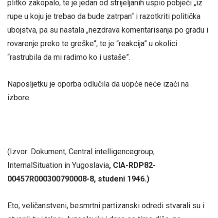
plitko zakopalo, te je jedan od strijeljanih uspio pobjeći „iz
rupe u koju je trebao da bude zatrpan“ i razotkriti politička
ubojstva, pa su nastala „nezdrava komentarisanja po gradu i
rovarenje preko te greške“, te je “reakcija” u okolici
“rastrubila da mi radimo ko i ustaše”.
Naposljetku je oporba odlučila da uopće neće izaći na
izbore.
(Izvor: Dokument, Central intelligencegroup,
InternalSituation in Yugoslavia
, CIA-RDP82-
00457R000300790008-8, studeni 1946.)
Eto, veličanstveni, besmrtni partizanski odredi stvarali su i