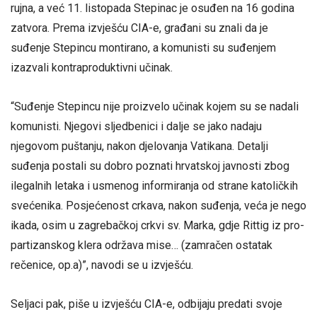
rujna, a već 11. listopada Stepinac je osuđen na 16 godina
zatvora. Prema izvješću CIA-e, građani su znali da je
suđenje Stepincu montirano, a komunisti su suđenjem
izazvali kontraproduktivni učinak.
“Suđenje Stepincu nije proizvelo učinak kojem su se nadali
komunisti. Njegovi sljedbenici i dalje se jako nadaju
njegovom puštanju, nakon djelovanja Vatikana. Detalji
suđenja postali su dobro poznati hrvatskoj javnosti zbog
ilegalnih letaka i usmenog informiranja od strane katoličkih
svećenika. Posjećenost crkava, nakon suđenja, veća je nego
ikada, osim u zagrebačkoj crkvi sv. Marka, gdje Rittig iz pro-
partizanskog klera održava mise… (zamračen ostatak
rečenice, op.a)”, navodi se u izvješću.
Seljaci pak, piše u izvješću CIA-e, odbijaju predati svoje