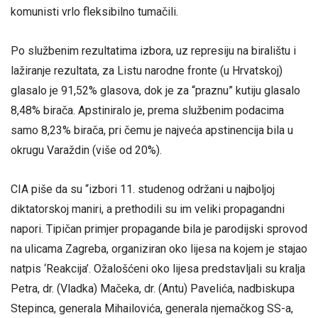
komunisti vrlo fleksibilno tumačili.
Po službenim rezultatima izbora, uz represiju na biralištu i
lažiranje rezultata, za Listu narodne fronte (u Hrvatskoj)
glasalo je 91,52% glasova, dok je za “praznu” kutiju glasalo
8,48% birača. Apstiniralo je, prema službenim podacima
samo 8,23% birača, pri čemu je najveća apstinencija bila u
okrugu Varaždin (više od 20%).
CIA piše da su “izbori 11. studenog održani u najboljoj
diktatorskoj maniri, a prethodili su im veliki propagandni
napori. Tipičan primjer propagande bila je parodijski sprovod
na ulicama Zagreba, organiziran oko lijesa na kojem je stajao
natpis ‘Reakcija’. Ožalošćeni oko lijesa predstavljali su kralja
Petra, dr. (Vladka) Mačeka, dr. (Antu) Pavelića, nadbiskupa
Stepinca, generala Mihailovića, generala njemačkog SS-a,