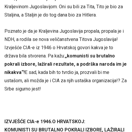
Kraljevinom Jugoslavijom. Oni su bili za Tita, Tito je bio za
Staljina, a Staljin je do tog dana bio za Hitlera.
Poznato je da je Kraljevina Jugoslavija propala, propala je i
NDH, a rodila se nova veličanstvena Titova Jugoslavija!
Izvješće CIA-e iz 1946 o Hrvatskoj govori kakva je to
država bila stvorena. Pa kažu:
„komunisti su brutalno
pokrali izbore, lažirali rezultate, a podrška naroda im je
nikakva“!
E sad, kada bih to tvrdio ja, prozvali bi me
ustašom, ali možda je i CIA za njih ustaška organizacija!? Za
Srbe sigurno jest!
IZVJEŠĆE CIA-e 1946.O HRVATSKOJ:
KOMUNISTI SU BRUTALNO POKRALI IZBORE, LAŽIRALI