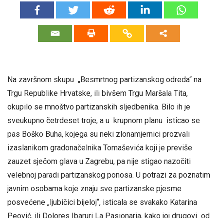
Na završnom skupu „Besmrtnog partizanskog odreda“ na
Trgu Republike Hrvatske, ili bivšem Trgu Maršala Tita,
okupilo se mnoštvo partizanskih sljedbenika. Bilo ih je
sveukupno četrdeset troje, a u krupnom planu isticao se
pas Boško Buha, kojega su neki zlonamjernici prozvali
izaslanikom gradonačelnika Tomaševića koji je previše
zauzet sječom glava u Zagrebu, pa nije stigao nazočiti
velebnoj paradi partizanskog ponosa. U potrazi za poznatim
javnim osobama koje znaju sve partizanske pjesme
posvećene „ljubičici bijeloj“, isticala se svakako Katarina
Peović, ili Dolores Ibaruri La Pasionaria, kako joj drugovi od