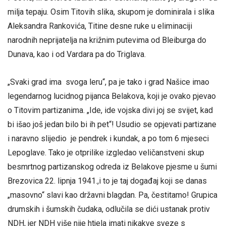
milja tepaju. Osim Titovih slika, skupom je dominirala i slika
Aleksandra Rankovića, Titine desne ruke u eliminaciji
narodnih neprijatelja na križnim putevima od Bleiburga do
Dunava, kao i od Vardara pa do Triglava.
„Svaki grad ima svoga leru“, pa je tako i grad Našice imao
legendarnog lucidnog pijanca Belakova, koji je ovako pjevao
o Titovim partizanima. „Ide, ide vojska divi joj se svijet, kad
bi išao još jedan bilo bi ih pet“! Usudio se opjevati partizane
i naravno slijedio je pendrek i kundak, a po tom 6 mjeseci
Lepoglave. Tako je otprilike izgledao veličanstveni skup
besmrtnog partizanskog odreda iz Belakove pjesme u šumi
Brezovica 22. lipnja 1941.,i to je taj događaj koji se danas
„masovno“ slavi kao državni blagdan. Pa, čestitamo! Grupica
drumskih i šumskih čudaka, odlučila se dići ustanak protiv
NDH, jer NDH više nije htjela imati nikakve sveze s