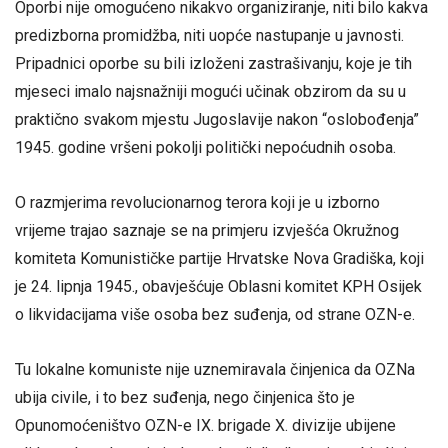
Oporbi nije omogućeno nikakvo organiziranje, niti bilo kakva
predizborna promidžba, niti uopće nastupanje u javnosti.
Pripadnici oporbe su bili izloženi zastrašivanju, koje je tih
mjeseci imalo najsnažniji mogući učinak obzirom da su u
praktično svakom mjestu Jugoslavije nakon “oslobođenja”
1945. godine vršeni pokolji politički nepoćudnih osoba.
O razmjerima revolucionarnog terora koji je u izborno
vrijeme trajao saznaje se na primjeru izvješća Okružnog
komiteta Komunističke partije Hrvatske Nova Gradiška, koji
je 24. lipnja 1945., obavješćuje Oblasni komitet KPH Osijek
o likvidacijama više osoba bez suđenja, od strane OZN-e.
Tu lokalne komuniste nije uznemiravala činjenica da OZNa
ubija civile, i to bez suđenja, nego činjenica što je
Opunomoćeništvo OZN-e IX. brigade X. divizije ubijene