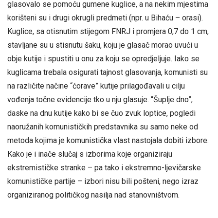
glasovalo se pomoću gumene kuglice, a na nekim mjestima
korišteni su i drugi okrugli predmeti (npr. u Bihaću – orasi).
Kuglice, sa otisnutim stijegom FNRJ i promjera 0,7 do 1 cm,
stavljane su u stisnutu šaku, koju je glasač morao uvući u
obje kutije i spustiti u onu za koju se opredjeljuje. Iako se
kuglicama trebala osigurati tajnost glasovanja, komunisti su
na različite načine “ćorave” kutije prilagođavali u cilju
vođenja točne evidencije tko u nju glasuje. “Šuplje dno”,
daske na dnu kutije kako bi se čuo zvuk loptice, pogledi
naoružanih komunističkih predstavnika su samo neke od
metoda kojima je komunistička vlast nastojala dobiti izbore.
Kako je i inače slučaj s izborima koje organiziraju
ekstremističke stranke – pa tako i ekstremno-ljevičarske
komunističke partije – izbori nisu bili pošteni, nego izraz
organiziranog političkog nasilja nad stanovništvom.