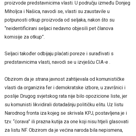
proizvode predstavnicima vlasti. U području između Donjeg
Miholjca i Našica, navodi se, vlasti su zaustavile u
potpunosti otkup proizvoda od seljaka, nakon što su
“neidentificirani seljaci nedavno objesili pet članova
komisije za otkup”.
Seljaci također odbijaju plaćati poreze i surađivati s
predstavnicima vlasti, navodi se u izvješću CIA-e .
Obzirom da je strana javnost zahtijevala od komunističke
vlasti da organizira fer i demokratske izbore, u završnici i
poslije Drugog svjetskog rata nije bilo opozicione liste, jer
su komunisti likvidirali dotadašnju političku elitu. Uz listu
Narodnog fronta iza kojeg se skrivala KPJ, postavljena je i
tzv. “ćorava” ili prazna kutija za one koji nisu htjeli glasovati
za listu NF. Obzirom da je većina naroda bila nepismena,