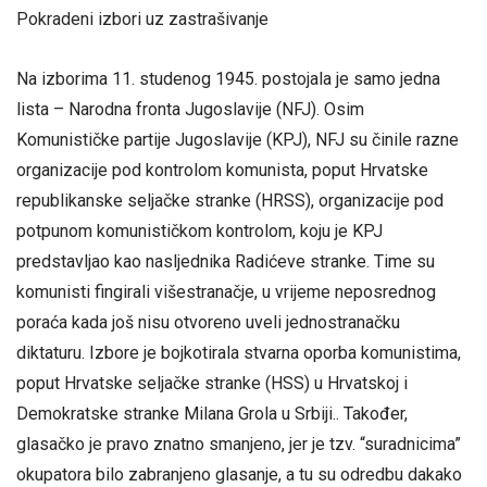
Pokradeni izbori uz zastrašivanje
Na izborima 11. studenog 1945. postojala je samo jedna
lista – Narodna fronta Jugoslavije (NFJ). Osim
Komunističke partije Jugoslavije (KPJ), NFJ su činile razne
organizacije pod kontrolom komunista, poput Hrvatske
republikanske seljačke stranke (HRSS), organizacije pod
potpunom komunističkom kontrolom, koju je KPJ
predstavljao kao nasljednika Radićeve stranke. Time su
komunisti fingirali višestranačje, u vrijeme neposrednog
poraća kada još nisu otvoreno uveli jednostranačku
diktaturu. Izbore je bojkotirala stvarna oporba komunistima,
poput Hrvatske seljačke stranke (HSS) u Hrvatskoj i
Demokratske stranke Milana Grola u Srbiji.. Također,
glasačko je pravo znatno smanjeno, jer je tzv. “suradnicima”
okupatora bilo zabranjeno glasanje, a tu su odredbu dakako