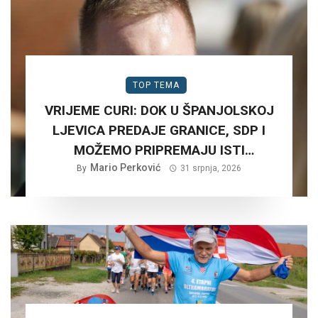
TOP TEMA
VRIJEME CURI: DOK U ŠPANJOLSKOJ
LJEVICA PREDAJE GRANICE, SDP I
MOŽEMO PRIPREMAJU ISTI
SCENARIJ ZA HRVATSKU….
Mario Perković
By
31 srpnja, 2026