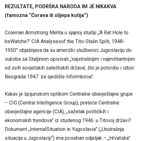
REZULTATE, PODRŠKA NARODA IM JE NIKAKVA
(famozna “Ćorava ili slijepa kutija”)
Coleman Armstrong Mehta u sjajnoj studiji „’A Rat Hole to
beWatche?’ CIA Analysesof the Tito-Stalin Split, 1948-
1950” objašnjava da su američki službenici Jugoslaviju do
sukoba sa Staljinom opisivali „’najstrašnijim i najmilitantnijim
od svih sovjetskih satelitskih država’, što je potvrdio i izbor
Beograda 1947. za sjedište Informbiroa”.
Kakav je špijunskom optikom Centralne obavještajne grupe
– CIG (Central Intelligence Group), preteče Centralne
obavještajne agencije (CIA), „sažetak političkih i
ekonomskih trendova” iz studenog 1946. u Titovoj državi?
Dokument „InternalSituation in Yugoslavia” („Unutrašnja
situacija u Jugoslaviji“) ima poseban odjeljak – „Hrvatska”.