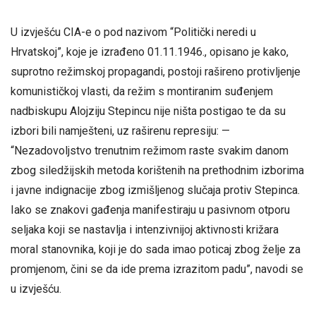
U izvješću CIA-e o pod nazivom “Politički neredi u
Hrvatskoj”, koje je izrađeno 01.11.1946., opisano je kako,
suprotno režimskoj propagandi, postoji rašireno protivljenje
komunističkoj vlasti, da režim s montiranim suđenjem
nadbiskupu Alojziju Stepincu nije ništa postigao te da su
izbori bili namješteni, uz raširenu represiju: —
“Nezadovoljstvo trenutnim režimom raste svakim danom
zbog siledžijskih metoda korištenih na prethodnim izborima
i javne indignacije zbog izmišljenog slučaja protiv Stepinca.
Iako se znakovi gađenja manifestiraju u pasivnom otporu
seljaka koji se nastavlja i intenzivnijoj aktivnosti križara
moral stanovnika, koji je do sada imao poticaj zbog želje za
promjenom, čini se da ide prema izrazitom padu”, navodi se
u izvješću.