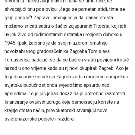
stvorili tu i takvu Jugoslaviju i dana se time diče, ne
shvaćajući onu poslovicu, „čega se pametan stidi, time se
glup ponosi“! Zapravo, umirujuće ja da danas doista
možemo sricati satiru o šačici zajapurenih Titoista, koji još
uvijek žive od rudimentarnih ostataka uronjenih duboko u
1945. Ipak, žalosno je da svojim uzorom smatraju
novoizabranog gradonačelnika Zagreba Tomislava
Tomaševića, nadajući se da će baš on vratiti povijesni kotač
nazad u ono vrijeme kada su njihovi okupirali Zagreb. Ako je
to jedina poveznica koja Zagreb vodi u modernu europsku i
svjetsku budućnost onda svjedočimo apsurdu nad
apsurdima. To je još jedan dokaz da je potrebno razmotriti
financiranje ovakvih udruga koje demokraciju koriste na
krajnje štetan način, provokatorski stvarajući nove
svjetonazorske podjele i razdore.