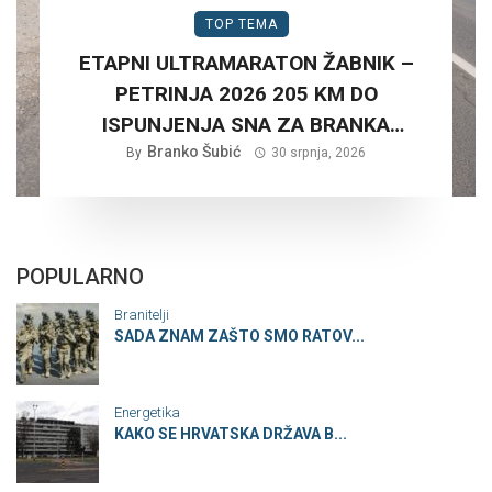
TOP TEMA
ETAPNI ULTRAMARATON ŽABNIK –
PETRINJA 2026 205 KM DO
ISPUNJENJA SNA ZA BRANKA
Branko Šubić
ŠUBIĆA…
By
30 srpnja, 2026
POPULARNO
Branitelji
SADA ZNAM ZAŠTO SMO RATOV...
Energetika
KAKO SE HRVATSKA DRŽAVA B...