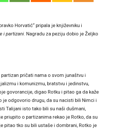
ravko Horvatić“ pripala je književniku i
e i partizani
. Nagradu za peziju dobio je Željko
partizan pričati nama o svom junaštvu i
ijalizmu i komunizmu, bratstvu i jedinstvu,
oje govorancije, digao Rotku i pitao ga da kaže
tko je odgovorio drugu, da su nacisti bili Nimci i
sti Talijani isto tako bili su naši dušmani,
je priupito o partizanima rekao je Rotko, da su
 je pitao tko su bili ustaše i dombrani, Rotko je