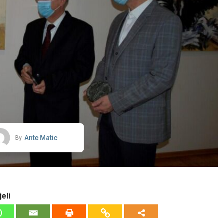
Ante Matic
By
eli