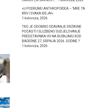
CIRKUS ZA JAVNOST….
1 kolovoza, 2026
»U PODRUMU ANTHROPOIDEA – ‘MRE TA
KRV I SVAKA IDEJA!«
1 kolovoza, 2026
TKO JE ODOBRIO ODAVANJE DRŽAVNE
POČASTI I SLUŽBENO SUDJELOVANJE
PREDSTAVNIKA HV NA RUŠNJAKU KOD
BADERNE 27, SRPNJA 2026. GODINE.?
1 kolovoza, 2026