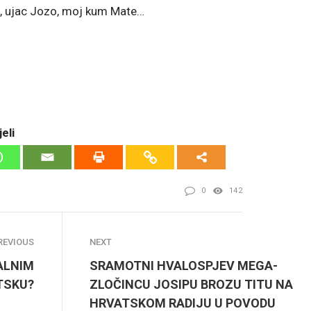
re, ujac Jozo, moj kum Mate…
eli
0
142
REVIOUS
NEXT
ALNIM
SRAMOTNI HVALOSPJEV MEGA-
TSKU?
ZLOČINCU JOSIPU BROZU TITU NA
HRVATSKOM RADIJU U POVODU