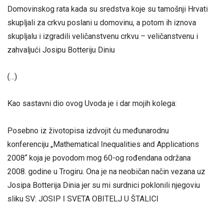
Domovinskog rata kada su sredstva koje su tamošnji Hrvati
skupljali za crkvu poslani u domovinu, a potom ih iznova
skupljalu i izgradili veličanstvenu crkvu – veličanstvenu i
zahvaljući Josipu Botteriju Diniu
(…)
Kao sastavni dio ovog Uvoda je i dar mojih kolega:
Posebno iz životopisa izdvojit ću međunarodnu
konferenciju „Mathematical Inequalities and Applications
2008“ koja je povodom mog 60-og rođendana održana
2008. godine u Trogiru. Ona je na neobičan način vezana uz
Josipa Botterija Dinia jer su mi surdnici poklonili njegoviu
sliku SV: JOSIP I SVETA OBITELJ U ŠTALICI