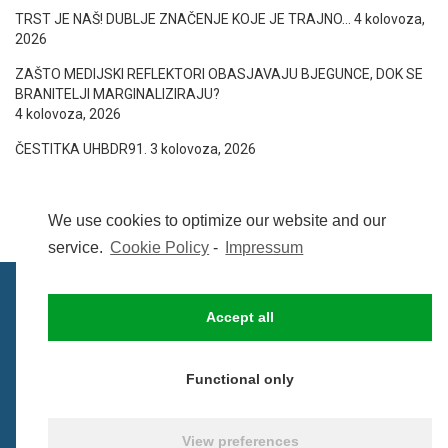
TRST JE NAŠ! DUBLJE ZNAČENJE KOJE JE TRAJNO…
4 kolovoza,
2026
ZAŠTO MEDIJSKI REFLEKTORI OBASJAVAJU BJEGUNCE, DOK SE
BRANITELJI MARGINALIZIRAJU?
4 kolovoza, 2026
ČESTITKA UHBDR91.
3 kolovoza, 2026
We use cookies to optimize our website and our
service.
Cookie Policy
-
Impressum
Accept all
IMPRESSUM
UVIJETI KORIŠTENJA
COOKIE POLICY (EU)
Functional only
© BezCenzure 2017 - Izradio i održava
Inpendio
View preferences