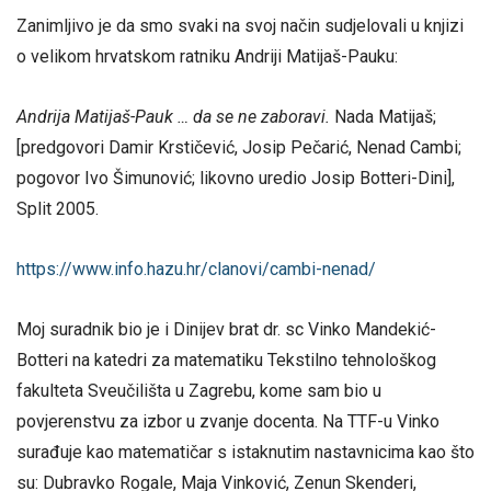
Zanimljivo je da smo svaki na svoj način sudjelovali u knjizi
o velikom hrvatskom ratniku Andriji Matijaš-Pauku:
Andrija Matijaš-Pauk … da se ne zaboravi.
Nada Matijaš;
[predgovori Damir Krstičević, Josip Pečarić, Nenad Cambi;
pogovor Ivo Šimunović; likovno uredio Josip Botteri-Dini],
Split 2005.
https://www.info.hazu.hr/
clanovi/cambi-nenad/
Moj suradnik bio je i Dinijev brat dr. sc Vinko Mandekić-
Botteri na katedri za matematiku Tekstilno tehnološkog
fakulteta Sveučilišta u Zagrebu, kome sam bio u
povjerenstvu za izbor u zvanje docenta. Na TTF-u Vinko
surađuje kao matematičar s istaknutim nastavnicima kao što
su: Dubravko Rogale, Maja Vinković, Zenun Skenderi,