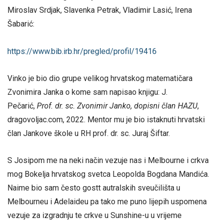
Miroslav Srdjak, Slavenka Petrak, Vladimir Lasić, Irena
Šabarić:
https://www.bib.irb.hr/
pregled/profil/19416
Vinko je bio dio grupe velikog hrvatskog matematičara
Zvonimira Janka o kome sam napisao knjigu: J.
Pečarić,
Prof. dr. sc. Zvonimir Janko, dopisni član HAZU
,
dragovoljac.com, 2022. Mentor mu je bio istaknuti hrvatski
član Jankove škole u RH prof. dr. sc. Juraj Šiftar.
S Josipom me na neki način vezuje nas i Melbourne i crkva
mog Bokelja hrvatskog svetca Leopolda Bogdana Mandića.
Naime bio sam često gostt autralskih sveučilišta u
Melbourneu i Adelaideu pa tako me puno lijepih uspomena
vezuje za izgradnju te crkve u Sunshine-u u vrijeme