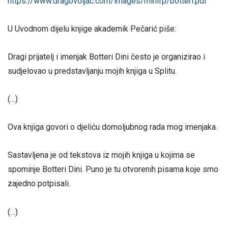
https://www.dragovoljac.com/
images/minifp/botteri.pdf
U Uvodnom dijelu knjige akademik Pečarić piše:
Dragi prijatelj i imenjak Botteri Dini često je organizirao i
sudjelovao u predstavljanju mojih knjiga u Splitu.
(…)
Ova knjiga govori o djeliću domoljubnog rada mog imenjaka.
Sastavljena je od tekstova iz mojih knjiga u kojima se
spominje Botteri Dini. Puno je tu otvorenih pisama koje smo
zajedno potpisali.
(…)