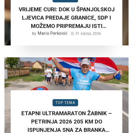
VRIJEME CURI: DOK U ŠPANJOLSKOJ
LJEVICA PREDAJE GRANICE, SDP I
MOŽEMO PRIPREMAJU ISTI
SCENARIJ ZA HRVATSKU….
Mario Perković
By
31 srpnja, 2026
TOP TEMA
ETAPNI ULTRAMARATON ŽABNIK –
PETRINJA 2026 205 KM DO
ISPUNJENJA SNA ZA BRANKA