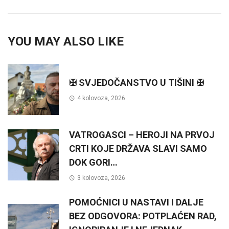
YOU MAY ALSO LIKE
✠ SVJEDOČANSTVO U TIŠINI ✠
4 kolovoza, 2026
VATROGASCI – HEROJI NA PRVOJ
CRTI KOJE DRŽAVA SLAVI SAMO
DOK GORI…
3 kolovoza, 2026
POMOĆNICI U NASTAVI I DALJE
BEZ ODGOVORA: POTPLAĆEN RAD,