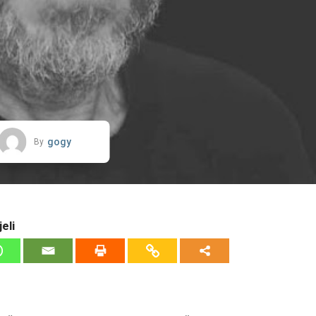
gogy
By
eli