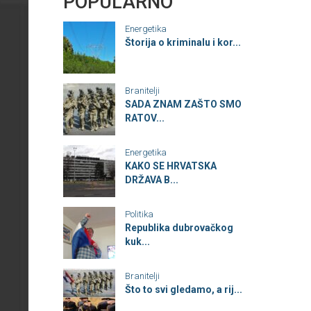
POPULARNO
Energetika
Štorija o kriminalu i kor...
Branitelji
SADA ZNAM ZAŠTO SMO
RATOV...
Energetika
KAKO SE HRVATSKA
DRŽAVA B...
Politika
Republika dubrovačkog
kuk...
Branitelji
Što to svi gledamo, a rij...