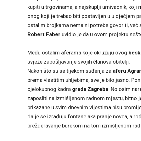
kupiti u trgovinama, a najskuplji umivaonik, koji 
onog koji je trebao biti postavljen u u dječjem p
ostalim brojkama nema ni potrebe govoriti, već s
Robert Faber
uvidio je da u ovom projektu nešto
Među ostalim aferama koje okružuju ovog
besk
svježe zapošljavanje svojih članova obitelji.
Nakon što su se tijekom suđenja za
aferu Agra
prema vlastitim uhljebima, sve je bilo jasno. Po
cjelokupnog kadra
grada Zagreba
. No osim nar
zaposliti na izmišljenom radnom mjestu, bitno je
prikazane u svim dnevnim vijestima nisu promije
dalje se izrađuju fontane aka pranje novca, a r
prežderavanje burekom na tom izmišljenom ra