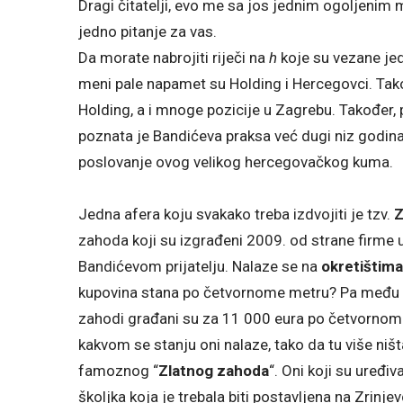
Dragi čitatelji, evo me sa jos jednim ogoljenim
jedno pitanje za vas.
Da morate nabrojiti riječi na
h
koje su vezane jedn
meni pale napamet su Holding i Hercegovci. Ta
Holding, a i mnoge pozicije u Zagrebu. Također,
poznata je Bandićeva praksa već dugi niz godina
poslovanje ovog velikog hercegovačkog kuma.
Jedna afera koju svakako treba izdvojiti je tzv.
Z
zahoda koji su izgrađeni 2009. od strane firme u
Bandićevom prijatelju. Nalaze se na
okretištima
kupovina stana po četvornome metru? Pa među s
zahodi građani su za 11 000 eura po četvornom m
kakvom se stanju oni nalaze, tako da tu više niš
famoznog “
Zlatnog zahoda
“. Oni koji su uređi
školjka koja je trebala biti postavljena na Zrinj