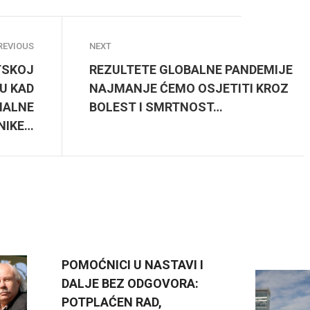
REVIOUS
NEXT
TSKOJ
REZULTETE GLOBALNE PANDEMIJE
U KAD
NAJMANJE ĆEMO OSJETITI KROZ
MALNE
BOLEST I SMRTNOST…
NIKE…
POMOĆNICI U NASTAVI I
DALJE BEZ ODGOVORA:
POTPLAĆEN RAD,