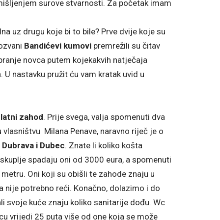
 mišljenjem surove stvarnosti. Za početak imam
a uz drugu koje bi to bile? Prve dvije koje su
kozvani
Bandićevi kumovi
premrežili su čitav
 pranje novca putem kojekakvih natječaja
. U nastavku pružit ću vam kratak uvid u
latni zahod
. Prije svega, valja spomenuti dva
 vlasništvu Milana Penave, naravno riječ je o
 Dubrava i Dubec
. Znate li koliko košta
kuplje spadaju oni od 3000 eura, a spomenuti
etru. Oni koji su obišli te zahode znaju u
ta nije potrebno reći. Konačno, dolazimo i do
vali svoje kuće znaju koliko sanitarije dođu. Wc
evcu vrijedi 25 puta više od one koja se može