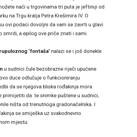
možete naći u trgovinama tri puta je jeftiniji od
arku na Trgu kralja Petra Krešimira IV. O
u ovi podaci dovoljni da vam se zavrti u glavi.
 smrdi, a epilog ove priče znati i sami.
rupuloznog ‘fontaša’
nalazi se i još donekle
m
u sudnici čule bezobrazne riječi upućene
novo duce odlučuje o funkcioniranju
edbi da se njegova bliska rođakinja mora
 primijetiti da te snimke puštene u sudnici,
nile ništa od trenutnoga gradonačelnika. I
ođakinja se smiješka uz svakodnevno
dnom mjestu.