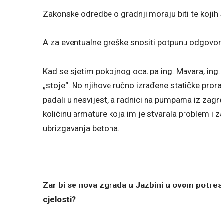
Zakonske odredbe o gradnji moraju biti te kojih 
A za eventualne greške snositi potpunu odgovor
Kad se sjetim pokojnog oca, pa ing. Mavara, ing.
„stoje“. No njihove ručno izrađene statičke prora
padali u nesvijest, a radnici na pumpama iz zag
količinu armature koja im je stvarala problem i 
ubrizgavanja betona.
Zar bi se nova zgrada u Jazbini u ovom potresu
cjelosti?