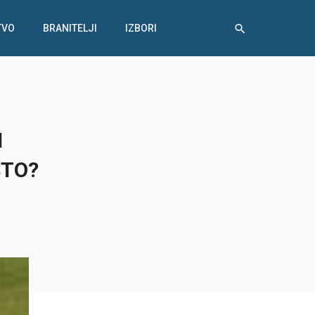
TVO
BRANITELJI
IZBORI
H
ŠTO?