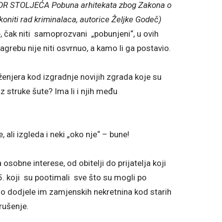
R STOLJEĆA Pobuna arhitekata zbog Zakona o
akoniti rad kriminalaca, autorice Željke Godeč)
, čak niti samoprozvani „pobunjeni“, u ovih
rebu nije niti osvrnuo, a kamo li ga postavio.
njera kod izgradnje novijih zgrada koje su
z struke šute? Ima li i njih među
ali izgleda i neki „oko nje“ – bune!
sobne interese, od obitelji do prijatelja koji
5. koji su pootimali sve što su mogli po
 do dodjele im zamjenskih nekretnina kod starih
rušenje.