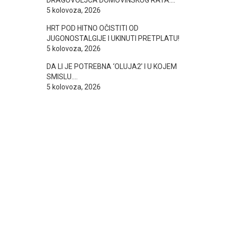
DRAGOVOLJCA DOMOVINSKOG RATA….
5 kolovoza, 2026
HRT POD HITNO OČISTITI OD
JUGONOSTALGIJE I UKINUTI PRETPLATU!
5 kolovoza, 2026
DA LI JE POTREBNA ‘OLUJA2’ I U KOJEM
SMISLU….
5 kolovoza, 2026