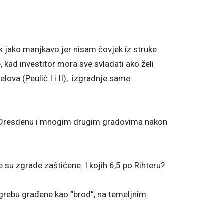
ak jako manjkavo jer nisam čovjek iz struke
, kad investitor mora sve svladati ako želi
jelova (Peulić I i II), izgradnje same
 i Dresdenu i mnogim drugim gradovima nakon
e su zgrade zaštićene. I kojih 6,5 po Rihteru?
agrebu građene kao “brod”, na temeljnim