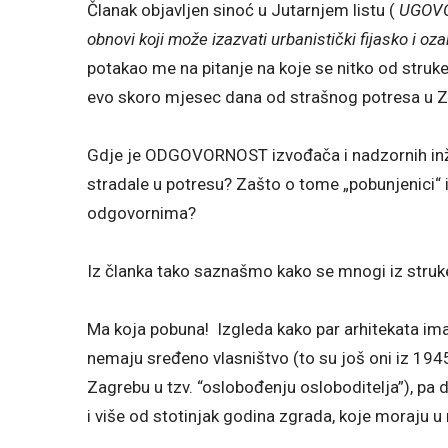
Članak objavljen sinoć u Jutarnjem listu (
UGOVO
obnovi koji može izazvati urbanistički fijasko i oz
potakao me na pitanje na koje se nitko od struke
evo skoro mjesec dana od strašnog potresa u Zag
Gdje je ODGOVORNOST izvođača i nadzornih inže
stradale u potresu? Zašto o tome „pobunjenici“ i
odgovornima?
Iz članka tako saznašmo kako se mnogi iz struke, 
Ma koja pobuna! Izgleda kako par arhitekata ima o
nemaju sređeno vlasništvo (to su još oni iz 194
Zagrebu u tzv. “oslobođenju osloboditelja”), pa
i više od stotinjak godina zgrada, koje moraju u 