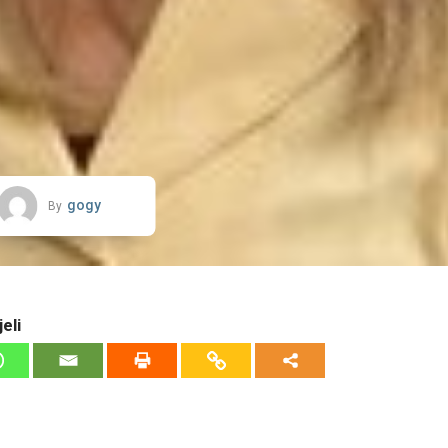
gogy
By
eli