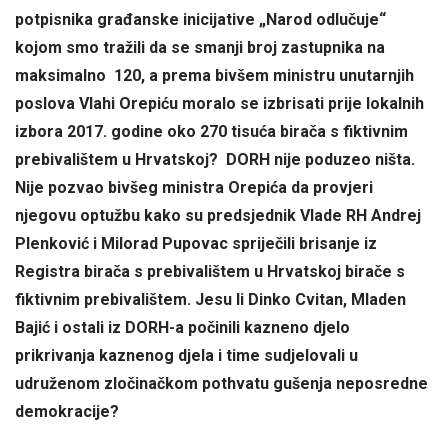
potpisnika građanske inicijative „Narod odlučuje“
kojom smo tražili da se smanji broj zastupnika na
maksimalno 120, a prema bivšem ministru unutarnjih
poslova Vlahi Orepiću moralo se izbrisati prije lokalnih
izbora 2017. godine oko 270 tisuća birača s fiktivnim
prebivalištem u Hrvatskoj? DORH nije poduzeo ništa.
Nije pozvao bivšeg ministra Orepića da provjeri
njegovu optužbu kako su predsjednik Vlade RH Andrej
Plenković i Milorad Pupovac spriječili brisanje iz
Registra birača s prebivalištem u Hrvatskoj birače s
fiktivnim prebivalištem. Jesu li Dinko Cvitan, Mladen
Bajić i ostali iz DORH-a počinili kazneno djelo
prikrivanja kaznenog djela i time sudjelovali u
udruženom zločinačkom pothvatu gušenja neposredne
demokracije?