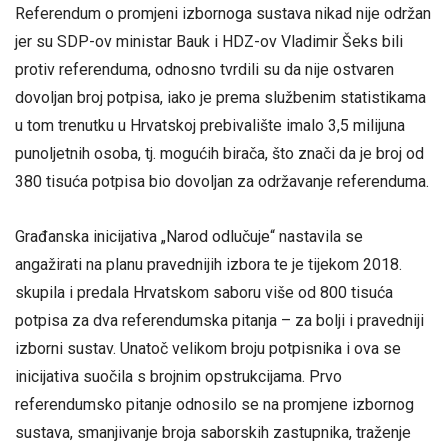
Referendum o promjeni izbornoga sustava nikad nije održan
jer su SDP-ov ministar Bauk i HDZ-ov Vladimir Šeks bili
protiv referenduma, odnosno tvrdili su da nije ostvaren
dovoljan broj potpisa, iako je prema službenim statistikama
u tom trenutku u Hrvatskoj prebivalište imalo 3,5 milijuna
punoljetnih osoba, tj. mogućih birača, što znači da je broj od
380 tisuća potpisa bio dovoljan za održavanje referenduma.
Građanska inicijativa „Narod odlučuje“ nastavila se
angažirati na planu pravednijih izbora te je tijekom 2018.
skupila i predala Hrvatskom saboru više od 800 tisuća
potpisa za dva referendumska pitanja – za bolji i pravedniji
izborni sustav. Unatoč velikom broju potpisnika i ova se
inicijativa suočila s brojnim opstrukcijama. Prvo
referendumsko pitanje odnosilo se na promjene izbornog
sustava, smanjivanje broja saborskih zastupnika, traženje