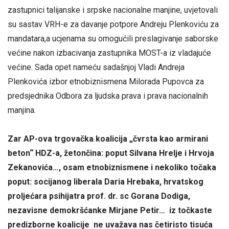
zastupnici talijanske i srpske nacionalne manjine, uvjetovali
su sastav VRH-e za davanje potpore Andreju Plenkoviću za
mandatara,a ucjenama su omogućili preslagivanje saborske
većine nakon izbacivanja zastupnika MOST-a iz vladajuće
većine. Sada opet nameću sadašnjoj Vladi Andreja
Plenkovića izbor etnobiznismena Milorada Pupovca za
predsjednika Odbora za ljudska prava i prava nacionalnih
manjina.
Zar AP-ova trgovačka koalicija „čvrsta kao armirani
beton“ HDZ-a, žetončina: poput Silvana Hrelje i Hrvoja
Zekanovića…, osam etnobiznismene i nekoliko točaka
poput: socijanog liberala Daria Hrebaka, hrvatskog
proljećara psihijatra prof. dr. sc Gorana Dodiga,
nezavisne demokršćanke Mirjane Petir… iz točkaste
predizborne koalicije ne uvažava nas četiristo tisuća