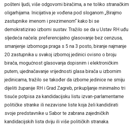
pošteni ljudi, više odgovorni biračima, a ne toliko stranačkim
oligarhijama. Inicijativa je vođena pod sloganom „Birajmo
zastupnike imenom i prezimenom“ kako bi se
demokratizirao izborni sustav. Tražilo se da u Ustav RH uđu
sljedeća načela: preferencijalno glasovanje bez cenzusa,
smanjenje izbornoga praga s 5 na 3 posto, biranje najmanje
20 zastupnika u svakoj izbornoj jedinici ovisno o broju
birača, mogućnost glasovanja dopisnim i elektroničkim
putem, ujednačavanje vrijednosti glasa birača u izbornim
jedinicama, tražilo se također da izborne jedinice ne smiju
dijeliti županije RH i Grad Zagreb, prikupljanje minimalno tri
tisuće potpisa za kandidacijsku listu izvan-parlamentarne
političke stranke ili nezavisne liste koja želi kandidirati
svoje predstavnike u Sabor te zabrana zajedničkih
kandidacijskih lista dviju ili više političkih stranaka.