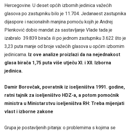
Hercegovine. U deset općih izbornih jedinica važećih
glasova po zastupniku bilo je 11.704. Jedanaest zastupnika
dijaspore i nacionalnih manjina pomoću kojih je Andrej
Plenković dobio mandat za sastavljanje Vlade tada je
izabralo 39.839 birača ili po jednom zastupniku 3.622 što je
3,23 puta manje od broje važećih glasova u općim izbornim
jedinicama.
Iz ove analize proizlazi da na nejednakost
glasa birača 1,75 puta više utječu XI. i XII. Izborna
jedinica.
Damir Borovčak, povratnik iz iseljeništva 1991. godine,
ratni tajnik za iseljeništvo HDZ-a, a potom pomoćnik
ministra u Ministarstvu iseljeništva RH: Treba mijenjati
vlast i izborne zakone
Grupa je postavljenih pitanja: o problemima s kojima se