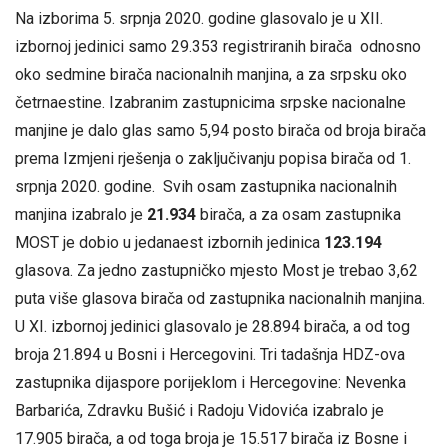
Na izborima 5. srpnja 2020. godine glasovalo je u XII.
izbornoj jedinici samo 29.353 registriranih birača odnosno
oko sedmine birača nacionalnih manjina, a za srpsku oko
četrnaestine. Izabranim zastupnicima srpske nacionalne
manjine je dalo glas samo 5,94 posto birača od broja birača
prema Izmjeni rješenja o zaključivanju popisa birača od 1.
srpnja 2020. godine. Svih osam zastupnika nacionalnih
manjina izabralo je
21.934
birača, a za osam zastupnika
MOST je dobio u jedanaest izbornih jedinica
123.194
glasova. Za jedno zastupničko mjesto Most je trebao 3,62
puta više glasova birača od zastupnika nacionalnih manjina.
U XI. izbornoj jedinici glasovalo je 28.894 birača, a od tog
broja 21.894 u Bosni i Hercegovini. Tri tadašnja HDZ-ova
zastupnika dijaspore porijeklom i Hercegovine: Nevenka
Barbarića, Zdravku Bušić i Radoju Vidovića izabralo je
17.905 birača, a od toga broja je 15.517 birača iz Bosne i