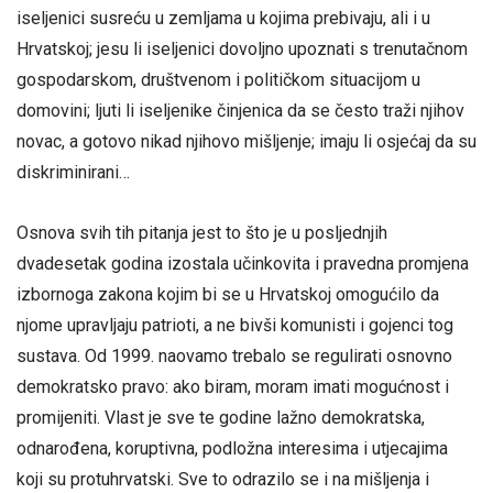
iseljenici susreću u zemljama u kojima prebivaju, ali i u
Hrvatskoj; jesu li iseljenici dovoljno upoznati s trenutačnom
gospodarskom, društvenom i političkom situacijom u
domovini; ljuti li iseljenike činjenica da se često traži njihov
novac, a gotovo nikad njihovo mišljenje; imaju li osjećaj da su
diskriminirani…
Osnova svih tih pitanja jest to što je u posljednjih
dvadesetak godina izostala učinkovita i pravedna promjena
izbornoga zakona kojim bi se u Hrvatskoj omogućilo da
njome upravljaju patrioti, a ne bivši komunisti i gojenci tog
sustava. Od 1999. naovamo trebalo se regulirati osnovno
demokratsko pravo: ako biram, moram imati mogućnost i
promijeniti. Vlast je sve te godine lažno demokratska,
odnarođena, koruptivna, podložna interesima i utjecajima
koji su protuhrvatski. Sve to odrazilo se i na mišljenja i