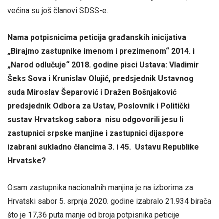
većina su još članovi SDSS-e.
Nama potpisnicima peticija građanskih inicijativa
„Birajmo zastupnike imenom i prezimenom“ 2014. i
„Narod odlučuje“ 2018. godine pisci Ustava: Vladimir
Šeks Sova i Krunislav Olujić, predsjednik Ustavnog
suda Miroslav Šeparović i Dražen Bošnjaković
predsjednik Odbora za Ustav, Poslovnik i Politički
sustav Hrvatskog sabora nisu odgovorili jesu li
zastupnici srpske manjine i zastupnici dijaspore
izabrani sukladno člancima 3. i 45. Ustavu Republike
Hrvatske?
Osam zastupnika nacionalnih manjina je na izborima za
Hrvatski sabor 5. srpnja 2020. godine izabralo 21.934 birača
što je 17,36 puta manje od broja potpisnika peticije