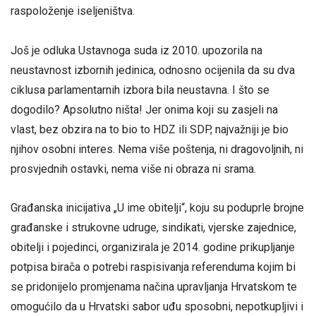
raspoloženje iseljeništva.
Još je odluka Ustavnoga suda iz 2010. upozorila na
neustavnost izbornih jedinica, odnosno ocijenila da su dva
ciklusa parlamentarnih izbora bila neustavna. I što se
dogodilo? Apsolutno ništa! Jer onima koji su zasjeli na
vlast, bez obzira na to bio to HDZ ili SDP, najvažniji je bio
njihov osobni interes. Nema više poštenja, ni dragovoljnih, ni
prosvjednih ostavki, nema više ni obraza ni srama.
Građanska inicijativa „U ime obitelji“, koju su poduprle brojne
građanske i strukovne udruge, sindikati, vjerske zajednice,
obitelji i pojedinci, organizirala je 2014. godine prikupljanje
potpisa birača o potrebi raspisivanja referenduma kojim bi
se pridonijelo promjenama načina upravljanja Hrvatskom te
omogućilo da u Hrvatski sabor uđu sposobni, nepotkupljivi i