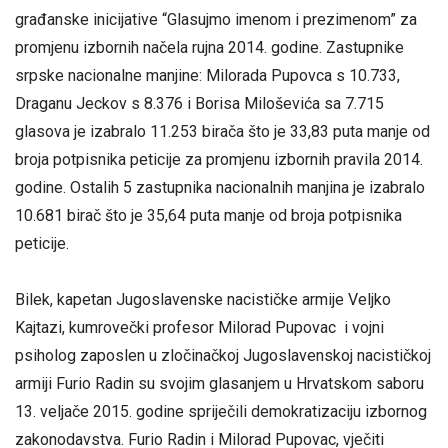
građanske inicijative “Glasujmo imenom i prezimenom” za
promjenu izbornih načela rujna 2014. godine. Zastupnike
srpske nacionalne manjine: Milorada Pupovca s 10.733,
Draganu Jeckov s 8.376 i Borisa Miloševića sa 7.715
glasova je izabralo 11.253 birača što je 33,83 puta manje od
broja potpisnika peticije za promjenu izbornih pravila 2014.
godine. Ostalih 5 zastupnika nacionalnih manjina je izabralo
10.681 birač što je 35,64 puta manje od broja potpisnika
peticije.
Vladi
Bilek, kapetan Jugoslavenske nacističke armije Veljko
Kajtazi, kumrovečki profesor Milorad Pupovac i vojni
psiholog zaposlen u zločinačkoj Jugoslavenskoj nacističkoj
armiji Furio Radin su svojim glasanjem u Hrvatskom saboru
13. veljače 2015. godine spriječili demokratizaciju izbornog
zakonodavstva. Furio Radin i Milorad Pupovac, vječiti