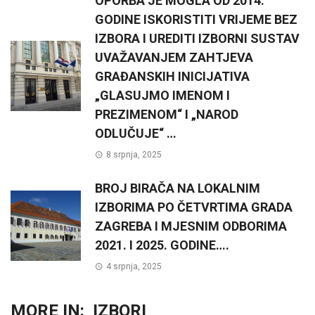
OPORBA JE MOGLA OD 2014.
GODINE ISKORISTITI VRIJEME BEZ
IZBORA I UREDITI IZBORNI SUSTAV
UVAŽAVANJEM ZAHTJEVA
GRAĐANSKIH INICIJATIVA
„GLASUJMO IMENOM I
PREZIMENOM“ I „NAROD
ODLUČUJE“ …
8 srpnja, 2025
BROJ BIRAČA NA LOKALNIM
IZBORIMA PO ČETVRTIMA GRADA
ZAGREBA I MJESNIM ODBORIMA
2021. I 2025. GODINE….
4 srpnja, 2025
MORE IN:
IZBORI