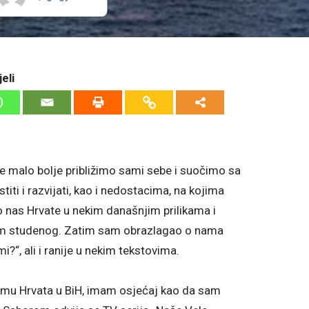
eli
e malo bolje približimo sami sebe i suočimo sa
titi i razvijati, kao i nedostacima, na kojima
io nas Hrvate u nekim današnjim prilikama i
om studenog. Zatim sam obrazlagao o nama
?“, ali i ranije u nekim tekstovima.
temu Hrvata u BiH, imam osjećaj kao da sam