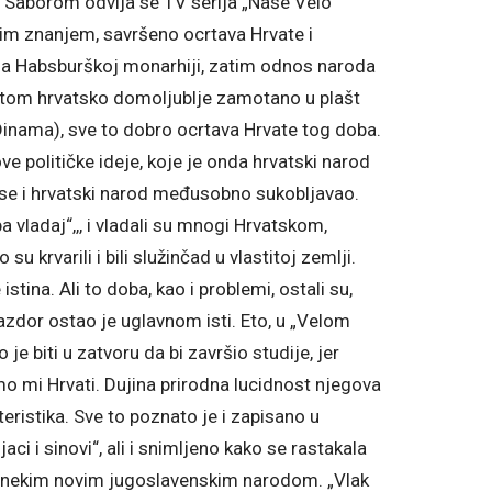
a Saborom odvija se TV serija „Naše Velo
im znanjem, savršeno ocrtava Hrvate i
a Habsburškoj monarhiji, zatim odnos naroda
otom hrvatsko domoljublje zamotano u plašt
inama), sve to dobro ocrtava Hrvate tog doba.
 političke ideje, koje je onda hrvatski narod
ako se i hrvatski narod međusobno sukobljavao.
 pa vladaj“,,, i vladali su mnogi Hrvatskom,
su krvarili i bili služinčad u vlastitoj zemlji.
tina. Ali to doba, kao i problemi, ostali su,
razdor ostao je uglavnom isti. Eto, u „Velom
e biti u zatvoru da bi završio studije, jer
mo mi Hrvati. Dujina prirodna lucidnost njegova
teristika. Sve to poznato je i zapisano u
i i sinovi“, ali i snimljeno kako se rastakala
sa nekim novim jugoslavenskim narodom. „Vlak