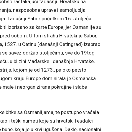
sobno rastakajući tadašnju Hrvatsku na
znanja, nesposobne uprave i samoljublja
abija. Tadašnji Sabor početkom 16. stoljeća
iti izbrisano sa karte Europe, jer Osmanlije su
e pred sobom. U tom strahu Hrvatski je Sabor,
e, 1527. u Cetinu (današnji Cetingrad) izabrao
j se savez održao stoljećima, sve do 19tog
jeću, u blizini Mađarske i današnje Hrvatske,
strija, kojom je od 1273., pa oko petsto
drugom kraju Europe dominirala je Osmanska
e male i neorganizirane pokrajine i slabe
ke bitke sa Osmanlijama, te postupno vraćala
 kao i teški nameti koje su hrvatski feudalci
bune, koja je u krvi ugušena. Dakle, nacionalni