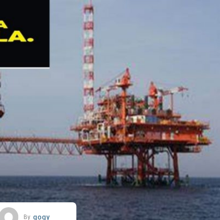
gogy
By