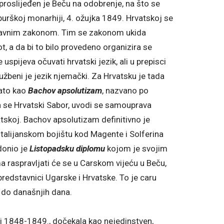
proslijeđen je Beču na odobrenje, na što se
rškoj monarhiji, 4. ožujka 1849. Hrvatskoj se
ržavnim zakonom. Tim se zakonom ukida
ot, a da bi to bilo provedeno organizira se
uspijeva očuvati hrvatski jezik, ali u prepisci
užbeni je jezik njemački. Za Hrvatsku je tada
nato kao
Bachov apsolutizam
, nazvano po
 se Hrvatski Sabor, uvodi se samouprava
vatskoj. Bachov apsolutizam definitivno je
 talijanskom bojištu kod Magente i Solferina
 donio je
Listopadsku diplomu
kojom je svojim
a raspravljati će se u Carskom vijeću u Beču,
predstavnici Ugarske i Hrvatske. To je caru
e do današnjih dana.
ji 1848-1849., dočekala kao nejedinstven,