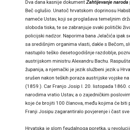
Dva dana kasnije dokument
Zahtijevanje naroda
Beč oglušio. Unatoč hrvatskom doprinosu Habsbu
nameće Ustav, koji se proglašava temeljnim d
sloboda tiska, te se zabranjuje svaki politički živ
policijski nadzor. Naporima bana Jelačića ipak se 
sa središnjim organima vlasti, dakle s Bečom, sl
nastupilo teško desetogodišnje razdoblje, poz
austrijskom ministru Alexandru Bachu. Raspušta
županija, a njemački je jezik službeni jezik u Hr
srušen nakon teških poraza austrijske vojske na
(1859.). Car Franjo Josip I. 20. listopada 1860.
narodima vratio Ustav, a o zajedničkim poslovim
koje će brojiti 100 članova, među kojima će biti 
Franji Josipu zagarantiralo povjerenje i čast sv
Hrvatska je slom feudalnoga poretka, u revoluci