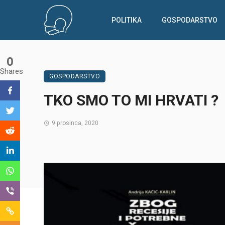
POLITIKA
GOSPODARSTVO
0
Shares
GOSPODARSTVO
TKO SMO TO MI HRVATI ?
9 prosinca, 2020