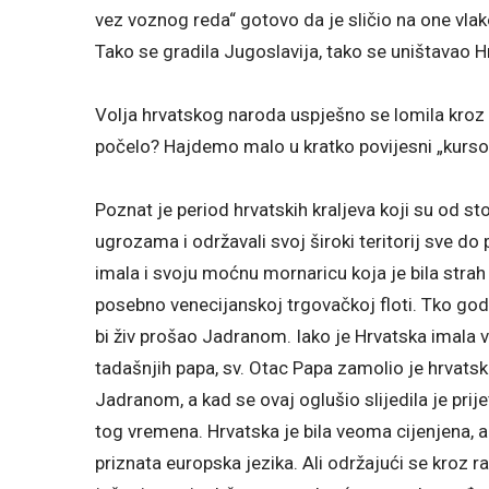
vez voznog reda“ gotovo da je sličio na one vlak
Tako se gradila Jugoslavija, tako se uništavao Hrva
Volja hrvatskog naroda uspješno se lomila kroz sto
počelo? Hajdemo malo u kratko povijesni „kursol
Poznat je period hrvatskih kraljeva koji su od s
ugrozama i održavali svoj široki teritorij sve d
imala i svoju moćnu mornaricu koja je bila strah 
posebno venecijanskoj trgovačkoj floti. Tko god 
bi živ prošao Jadranom. Iako je Hrvatska imala v
tadašnjih papa, sv. Otac Papa zamolio je hrvats
Jadranom, a kad se ovaj oglušio slijedila je pri
tog vremena. Hrvatska je bila veoma cijenjena, a 
priznata europska jezika. Ali održajući se kroz ra