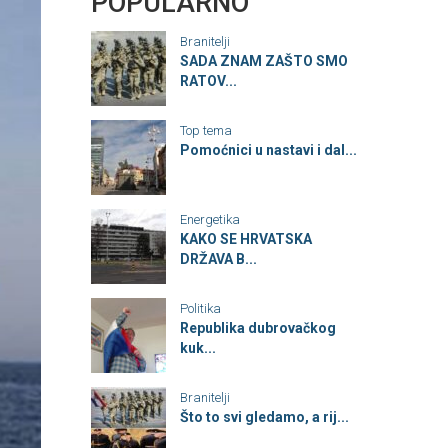
POPULARNO
Branitelji
SADA ZNAM ZAŠTO SMO
RATOV...
Top tema
Pomoćnici u nastavi i dal...
Energetika
KAKO SE HRVATSKA
DRŽAVA B...
Politika
Republika dubrovačkog
kuk...
Branitelji
Što to svi gledamo, a rij...