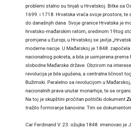
problemi stalno su tinjali u Hrvatskoj. Bitke sa 
1699. i 1718. Hrvatska vraća svoje prostore, te
do današnjih dana. Svoje granice Hrvatska je mor
hrvatsko-mađarskim ratom, sredinom 19tog stolje
promjena u Europi, u Hrvatskoj se javlja „Hrvats
moderne nacije. U Mađarskoj je 1848. započela 
nacionalnog pokreta, a bila je usmjerena prema 
slobodne Mađarske države. Obzirom na interes
revolucija je bila ugušena, a centralna ličnost t
Bužimski. Paralelno sa revolucijom u Mađarskoj,
nacionalnih prava unutar monarhije, te se organi
Na toj je skupštini pročitan politički dokument
Z
tražilo formiranje banovine. Tim se dokumentom
Car Ferdinand V. 23. ožujka 1848. imenovao je