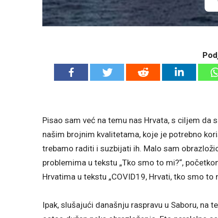
Podj
Pisao sam već na temu nas Hrvata, s ciljem da s
našim brojnim kvalitetama, koje je potrebno koris
trebamo raditi i suzbijati ih. Malo sam obrazlož
problemima u tekstu „Tko smo to mi?“, početk
Hrvatima u tekstu „COVID19, Hrvati, tko smo to mi
Ipak, slušajući današnju raspravu u Saboru, na 