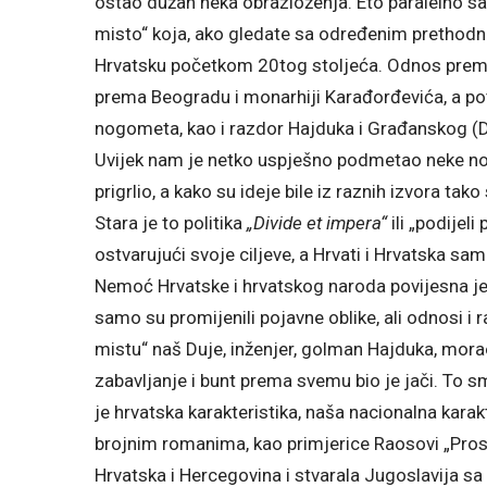
ostao dužan neka obrazloženja. Eto paralelno s
misto“ koja, ako gledate sa određenim prethodn
Hrvatsku početkom 20tog stoljeća. Odnos prem
prema Beogradu i monarhiji Karađorđevića, a p
nogometa, kao i razdor Hajduka i Građanskog (D
Uvijek nam je netko uspješno podmetao neke nove
prigrlio, a kako su ideje bile iz raznih izvora t
Stara je to politika
„Divide et impera“
ili „podijeli
ostvarujući svoje ciljeve, a Hrvati i Hrvatska samo 
Nemoć Hrvatske i hrvatskog naroda povijesna je is
samo su promijenili pojavne oblike, ali odnosi i 
mistu“ naš Duje, inženjer, golman Hajduka, morao j
zabavljanje i bunt prema svemu bio je jači. To s
je hrvatska karakteristika, naša nacionalna karak
brojnim romanima, kao primjerice Raosovi „Prosjac
Hrvatska i Hercegovina i stvarala Jugoslavija 