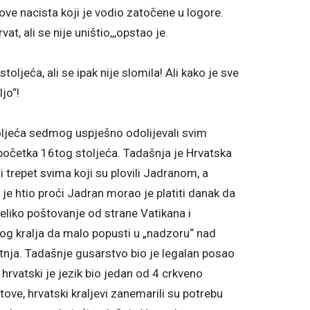
ove nacista koji je vodio zatočene u logore.
t, ali se nije uništio,,,opstao je.
ljeća, ali se ipak nije slomila! Ali kako je sve
jo“!
toljeća sedmog uspješno odolijevali svim
o početka 16tog stoljeća. Tadašnja je Hrvatska
i trepet svima koji su plovili Jadranom, a
je htio proći Jadran morao je platiti danak da
eliko poštovanje od strane Vatikana i
kog kralja da malo popusti u „nadzoru“ nad
jetnja. Tadašnje gusarstvo bio je legalan posao
hrvatski je jezik bio jedan od 4 crkveno
tove, hrvatski kraljevi zanemarili su potrebu