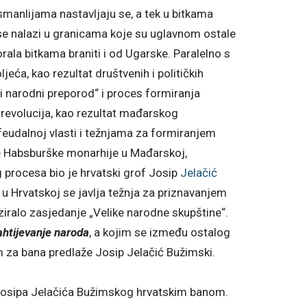
Osmanlijama nastavljaju se, a tek u bitkama
 se nalazi u granicama koje su uglavnom ostale
ala bitkama braniti i od Ugarske. Paralelno s
ća, kao rezultat društvenih i političkih
ki narodni preporod“ i proces formiranja
revolucija, kao rezultat mađarskog
feudalnoj vlasti i težnjama za formiranjem
e Habsburške monarhije u Mađarskoj,
og procesa bio je hrvatski grof Josip
Jelačić
 u Hrvatskoj se javlja težnja za priznavanjem
ziralo zasjedanje „Velike narodne skupštine“.
ahtijevanje naroda
, a kojim se između ostalog
 za bana predlaže Josip Jelačić Bužimski.
 Josipa Jelačića Bužimskog hrvatskim banom.