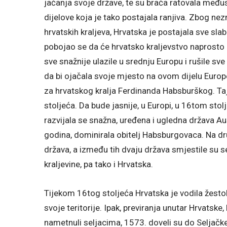
jačanja svoje države, te su braća ratovala među
dijelove koja je tako postajala ranjiva. Zbog ne
hrvatskih kraljeva, Hrvatska je postajala sve sl
pobojao se da će hrvatsko kraljevstvo naprosto b
sve snažnije ulazile u srednju Europu i rušile sv
da bi ojačala svoje mjesto na ovom dijelu Europ
za hrvatskog kralja Ferdinanda Habsburškog. Ta
stoljeća. Da bude jasnije, u Europi, u 16tom stol
razvijala se snažna, uređena i ugledna država Au
godina, dominirala obitelj Habsburgovaca. Na 
država, a između tih dvaju država smjestile su s
kraljevine, pa tako i Hrvatska.
Tijekom 16tog stoljeća Hrvatska je vodila žesto
svoje teritorije. Ipak, previranja unutar Hrvatske,
nametnuli seljacima, 1573. doveli su do Seljačke 