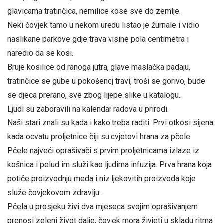
glavicama tratinčica, nemilice kose sve do zemlje.
Neki čovjek tamo u nekom uredu listao je žurnale i vidio
naslikane parkove gdje trava visine pola centimetra i
naredio da se kosi.
Bruje kosilice od ranoga jutra, glave maslačka padaju,
tratinčice se gube u pokošenoj travi, troši se gorivo, bude
se djeca prerano, sve zbog lijepe slike u katalogu..
Ljudi su zaboravili na kalendar radova u prirodi.
Naši stari znali su kada i kako treba raditi. Prvi otkosi sijena
kada ocvatu proljetnice čiji su cvjetovi hrana za pčele.
Pčele najveći oprašivači s prvim proljetnicama izlaze iz
košnica i pelud im služi kao ljudima infuzija. Prva hrana koja
potiče proizvodnju meda i niz ljekovitih proizvoda koje
služe čovjekovom zdravlju.
Pčela u prosjeku živi dva mjeseca svojim oprašivanjem
prenosi zeleni život dalje, čovjek mora živjeti u skladu ritma