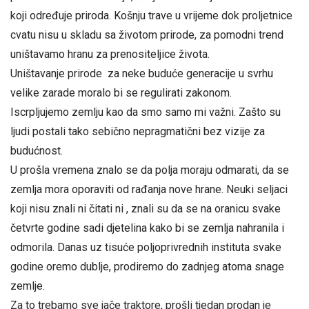
koji određuje priroda. Košnju trave u vrijeme dok proljetnice
cvatu nisu u skladu sa životom prirode, za pomodni trend
uništavamo hranu za prenositeljice života.
Uništavanje prirode za neke buduće generacije u svrhu
velike zarade moralo bi se regulirati zakonom.
Iscrpljujemo zemlju kao da smo samo mi važni. Zašto su
ljudi postali tako sebično nepragmatični bez vizije za
budućnost.
U prošla vremena znalo se da polja moraju odmarati, da se
zemlja mora oporaviti od rađanja nove hrane. Neuki seljaci
koji nisu znali ni čitati ni , znali su da se na oranicu svake
četvrte godine sadi djetelina kako bi se zemlja nahranila i
odmorila. Danas uz tisuće poljoprivrednih instituta svake
godine oremo dublje, prodiremo do zadnjeg atoma snage
zemlje.
Za to trebamo sve jače traktore, prošli tjedan prodan je