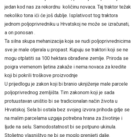
jedan kod nas za rekordnu količinu novaca. Taj traktor težak
nekoliko tona ići će još dublje. Isplativost tog traktora
jednom poljoprivredniku u Hrvatskoj ne može se izračunati,
a on ponosan .
Ta silna skupa mehanizacija koja se nudi poljoprivrednicima
sve je male otjerala u propast. Kupuju se traktori koji se ne
mogu otplatiti sa 100 hektara obrađene zemlje. Priroda se
poigra vremenom ljetina zakaže i nema novaca za kredite
koji bi pokrili troškove proizvodnje
U prijedlogu je zakon koji bi branio uknjiženje male parcele
poljoprivrednog zemljišta. Tim zakonom koji je sada
protuustavan uništio bi se tradicionalan način života u
Hrvatskoj. Sela bi ostala bez svojeg izvora prihoda gdje se
na malim parcelama uzgaja potrebna hrana za životinje i
ljude na selu. Samodostatnost bi se potpuno ukinula.
Stoljetno vlasništvo ne bi se moglo prenijeti dalje.