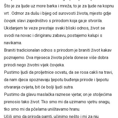
Što je za ljude uz more barka i mreža, to je za ljude na kopnu
vrt . Odmor za dušu i bijeg od surovosti života, mjesto gdje
čovjek slavi zajedništvo s prirodom koja ga je stvorila.
Ukidanjem te veze prestaje svaki bliski odnos, život se
svodi na novac i dirigiranu zabavu, postajemo kalupi s
navikama.
Braniti tradicionalan odnos s prirodom je braniti život kakav
poznajemo. Dva mjeseca života pčela donese više dobra
prirodi nego životni vijek čovjeka.
Pustimo ljudi da proljetnice ocvatu, da se rosa cakli na travi,
da nam djeca spoznavaju ljepotu buđenja prirode i ljepotu
otvaranja cvijeta, bit će bolji ljudi sutra.
Pustimo da glavu maslačka raznese vjetar, on je stoljećima
prenosio tako život. Tko smo mi da uzimamo vjetru snagu,
tko smo mi da pčelama uništavamo hranu.
Učili smo da priroda pamti, učinimo nešto i mi za nju.