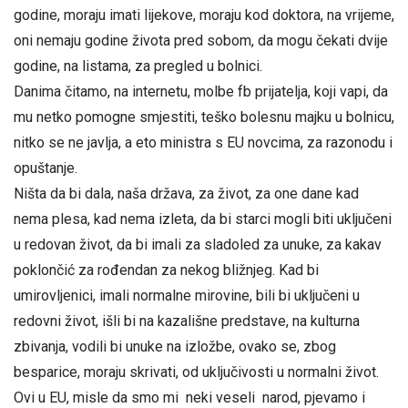
godine, moraju imati lijekove, moraju kod doktora, na vrijeme,
oni nemaju godine života pred sobom, da mogu čekati dvije
godine, na listama, za pregled u bolnici.
Danima čitamo, na internetu, molbe fb prijatelja, koji vapi, da
mu netko pomogne smjestiti, teško bolesnu majku u bolnicu,
nitko se ne javlja, a eto ministra s EU novcima, za razonodu i
opuštanje.
Ništa da bi dala, naša država, za život, za one dane kad
nema plesa, kad nema izleta, da bi starci mogli biti uključeni
u redovan život, da bi imali za sladoled za unuke, za kakav
poklončić za rođendan za nekog bližnjeg. Kad bi
umirovljenici, imali normalne mirovine, bili bi uključeni u
redovni život, išli bi na kazališne predstave, na kulturna
zbivanja, vodili bi unuke na izložbe, ovako se, zbog
besparice, moraju skrivati, od uključivosti u normalni život.
Ovi u EU, misle da smo mi neki veseli narod, pjevamo i