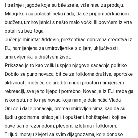
I trešnje i jagode koje su bile zrele, više nisu za prodaju.
Mnogi koji su polagali neku nadu, da će pripomoći kućnom
budžetu, umirovljenici s nešto malo voćki ili povrćem iz vrta
ostali su bez toga.
Jučer je ministar Arldović, prezentirao dobivena sredstva iz
EU, namijenjena za umirovljenike s ciljem, uključivosti
umirovljenika, u društveni život.
Prikazao je to kao veliki uspjeh njegove sadašnje politike.
Dobilo se puno novaca, bit će za folklorna društva, sportske
aktivnosti, moći će se urediti mnogi prostori namijenjeni
rekreaciji, sve je to lijepo i potrebno. Novac je iz EU, treba ga
iskoristiti, no to nije novac, koja nam je dala naša Vlada.
Oni se i dalje ponašaju, prema umirovljenicima, kao da su
ljudi u godinama ishlapljeli, i opušteni, hohštapleri, koji se
bave samo razonodom, plesom, izletima i folklorom.
Ti ljudi moraju živjeti sa svim dijagnozama, koje donose