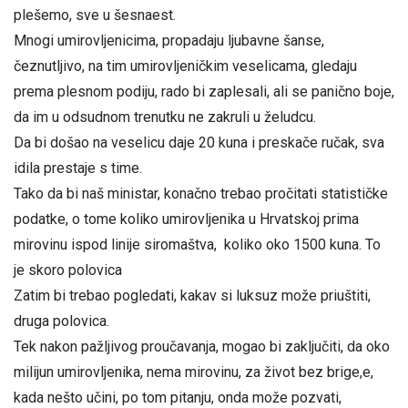
plešemo, sve u šesnaest.
Mnogi umirovljenicima, propadaju ljubavne šanse,
čeznutljivo, na tim umirovljeničkim veselicama, gledaju
prema plesnom podiju, rado bi zaplesali, ali se panično boje,
da im u odsudnom trenutku ne zakruli u želudcu.
Da bi došao na veselicu daje 20 kuna i preskače ručak, sva
idila prestaje s time.
Tako da bi naš ministar, konačno trebao pročitati statističke
podatke, o tome koliko umirovljenika u Hrvatskoj prima
mirovinu ispod linije siromaštva, koliko oko 1500 kuna. To
je skoro polovica
Zatim bi trebao pogledati, kakav si luksuz može priuštiti,
druga polovica.
Tek nakon pažljivog proučavanja, mogao bi zaključiti, da oko
milijun umirovljenika, nema mirovinu, za život bez brige,e,
kada nešto učini, po tom pitanju, onda može pozvati,