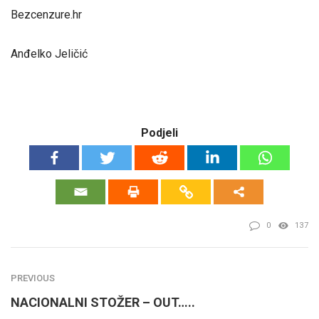
Bezcenzure.hr
Anđelko Jeličić
Podjeli
0
137
PREVIOUS
NACIONALNI STOŽER – OUT…..