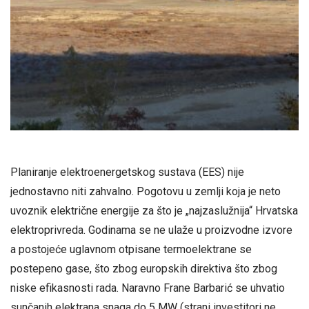
Planiranje elektroenergetskog sustava (EES) nije
jednostavno niti zahvalno. Pogotovu u zemlji koja je neto
uvoznik električne energije za što je „najzaslužnija“ Hrvatska
elektroprivreda. Godinama se ne ulaže u proizvodne izvore
a postojeće uglavnom otpisane termoelektrane se
postepeno gase, što zbog europskih direktiva što zbog
niske efikasnosti rada. Naravno Frane Barbarić se uhvatio
sunčanih elektrana snaga do 5 MW (strani investitori ne