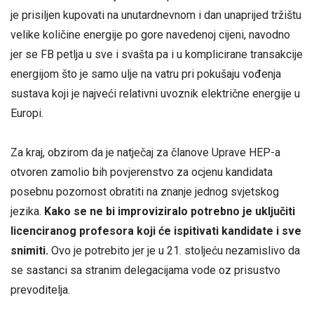
je prisiljen kupovati na unutardnevnom i dan unaprijed tržištu
velike količine energije po gore navedenoj cijeni, navodno
jer se FB petlja u sve i svašta pa i u komplicirane transakcije
energijom što je samo ulje na vatru pri pokušaju vođenja
sustava koji je najveći relativni uvoznik električne energije u
Europi.
Za kraj, obzirom da je natječaj za članove Uprave HEP-a
otvoren zamolio bih povjerenstvo za ocjenu kandidata
posebnu pozornost obratiti na znanje jednog svjetskog
jezika.
Kako se ne bi improviziralo potrebno je uključiti
licenciranog profesora koji će ispitivati kandidate i sve
snimiti.
Ovo je potrebito jer je u 21. stoljeću nezamislivo da
se sastanci sa stranim delegacijama vode oz prisustvo
prevoditelja.