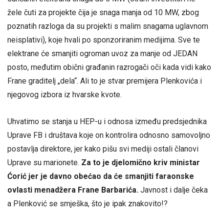
žele čuti za projekte čija je snaga manja od 10 MW, zbog
poznatih razloga da su projekti s malim snagama uglavnom
neisplativi), koje hvali po sponzoriranim medijima. Sve te
elektrane će smanjiti ogroman uvoz za manje od JEDAN
posto, međutim obični građanin razrogači oči kada vidi kako
Frane graditelj „dela“. Ali to je stvar premijera Plenkovića i
njegovog izbora iz hvarske kvote.
Uhvatimo se stanja u HEP-u i odnosa između predsjednika
Uprave FB i društava koje on kontrolira odnosno samovoljno
postavlja direktore, jer kako pišu svi mediji ostali članovi
Uprave su marionete.
Za to je djelomično kriv ministar
Ćorić jer je davno obećao da će smanjiti faraonske
ovlasti menadžera Frane Barbarića.
Javnost i dalje čeka
a Plenković se smješka, što je ipak znakovito!?