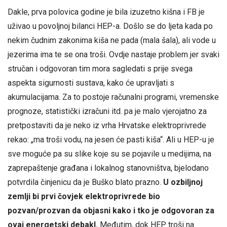
Dakle, prva polovica godine je bila izuzetno kišna i FB je
uživao u povoljnoj bilanci HEP-a. Došlo se do ljeta kada po
nekim čudnim zakonima kiša ne pada (mala šala), ali vode u
jezerima ima te se ona troši. Ovdje nastaje problem jer svaki
stručan i odgovoran tim mora sagledati s prije svega
aspekta sigurnosti sustava, kako će upravljati s
akumulacijama. Za to postoje računalni programi, vremenske
prognoze, statistički izračuni itd. pa je malo vjerojatno za
pretpostaviti da je neko iz vrha Hrvatske elektroprivrede
rekao: „ma troši vodu, na jesen će pasti kiša“. Ali u HEP-u je
sve moguće pa su slike koje su se pojavile u medijima, na
zaprepaštenje građana i lokalnog stanovništva, bjelodano
potvrdila činjenicu da je Buško blato prazno.
U ozbiljnoj
zemlji bi prvi čovjek elektroprivrede bio
pozvan/prozvan da objasni kako i tko je odgovoran za
ovaj energetski debakl.
Međutim, dok HEP troši na