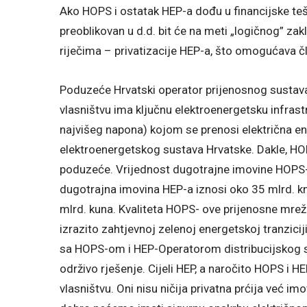
Ako HOPS i ostatak HEP-a dođu u financijske tešk
preoblikovan u d.d. bit će na meti „logičnog” zak
riječima – privatizacije HEP-a, što omogućava č
Poduzeće Hrvatski operator prijenosnog sustava 
vlasništvu ima ključnu elektroenergetsku infras
najvišeg napona) kojom se prenosi električna e
elektroenergetskog sustava Hrvatske. Dakle, HO
poduzeće. Vrijednost dugotrajne imovine HOPS-a
dugotrajna imovina HEP-a iznosi oko 35 mlrd. kn,
mlrd. kuna. Kvaliteta HOPS- ove prijenosne mreže
izrazito zahtjevnoj zelenoj energetskoj tranzicij
sa HOPS-om i HEP-Operatorom distribucijskog su
održivo rješenje. Cijeli HEP, a naročito HOPS i
vlasništvu. Oni nisu ničija privatna prćija već im