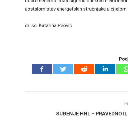
dobro nećemo imati sigurnu opskrbu električnom e
uostalom stav energetskih stručnjaka u cijelom 
dr. sc. Katarina Peović
Podj
P
SUĐENJE HNL – PRAVEDNO IL