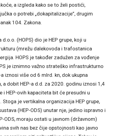
oće, a izgleda kako se to želi postići,
ljučka o potrebi „dokapitalizacije”, drugim
lanak 104. Zakona.
d.o.o. (HOPS) dio je HEP grupe, koji u
trukturu (mrežu dalekovoda i trafostanica
nergija. HOPS je također zadužen za vođenje
PS je iznimno važno strateško infrastrukturno
 iznosi više od 6 mlrd. kn, dok ukupna
 a dobit HEP-a d.d. za 2020. godinu iznosi 1,4
 i HEP-ovih kapaciteta bit će presudni u
i. Stoga je vertikalna organizacija HEP grupe,
stava (HEP-ODS) unutar nje, jedino ispravno i
 HEP-ODS, moraju ostati u javnom (državnom)
ovina svih nas bez čije opstojnosti kao javno