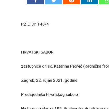
P.Z.E. Dr. 146/4
HRVATSKI SABOR
zastupnica dr. sc. Katarina Peović (Radnička fro
Zagreb, 22. rujan 2021. godine
Predsjedniku Hrvatskog sabora
Na temelju članka 196. Poslovnika Hrvatskog 