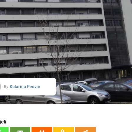
Katarina Peović
By
eli