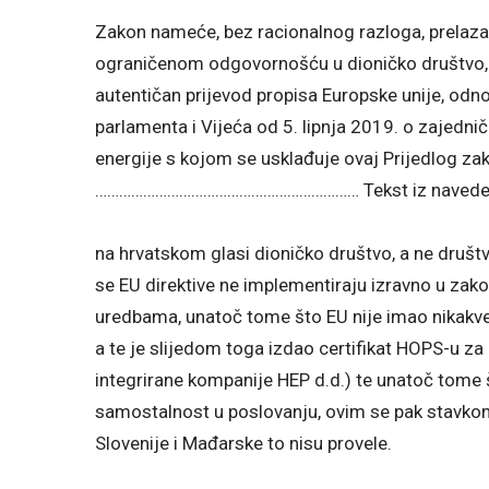
Zakon nameće, bez racionalnog razloga, prelaza
ograničenom odgovornošću u dioničko društvo, s
autentičan prijevod propisa Europske unije, od
parlamenta i Vijeća od 5. lipnja 2019. o zajednič
energije s kojom se usklađuje ovaj Prijedlog zak
………………………………………………………… Tekst iz navedene
na hrvatskom glasi dioničko društvo, a ne druš
se EU direktive ne implementiraju izravno u zako
uredbama, unatoč tome što EU nije imao nikakve
a te je slijedom toga izdao certifikat HOPS-u z
integrirane kompanije HEP d.d.) te unatoč tome
samostalnost u poslovanju, ovim se pak stavko
Slovenije i Mađarske to nisu provele.