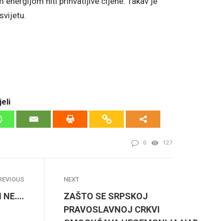
nergijom niti prihvatljive cijene. Takav je
svijetu.
eli
0
127
REVIOUS
NEXT
I NE….
ZAŠTO SE SRPSKOJ
PRAVOSLAVNOJ CRKVI