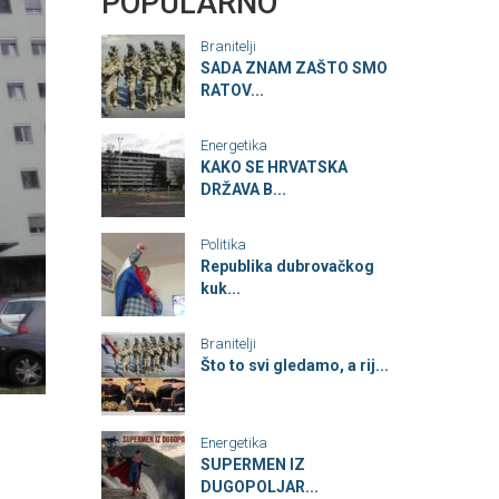
POPULARNO
Branitelji
SADA ZNAM ZAŠTO SMO
RATOV...
Energetika
KAKO SE HRVATSKA
DRŽAVA B...
Politika
Republika dubrovačkog
kuk...
Branitelji
Što to svi gledamo, a rij...
Energetika
SUPERMEN IZ
DUGOPOLJAR...