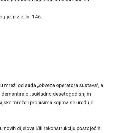
gije, p.z.e. br. 146.
a u mreži od sada „obveza operatora sustava”, a
to demantiralo „sukladno desetogodišnjim
ijske mreže i propisima kojima se uređuje
 novih dijelova i/ili rekonstrukciju postojećih