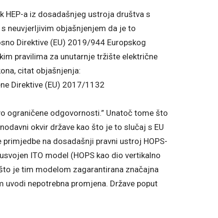
k HEP-a iz dosadašnjeg ustroja društva s
 neuvjerljivim objašnjenjem da je to
nosno Direktive (EU) 2019/944 Europskog
kim pravilima za unutarnje tržište električne
ona, citat objašnjenja:
 Direktive (EU) 2017/1132
tvo ograničene odgovornosti.” Unatoč tome što
nodavni okvir države kao što je to slučaj s EU
 primjedbe na dosadašnji pravni ustroj HOPS-
a usvojen ITO model (HOPS kao dio vertikalno
 što je tim modelom zagarantirana značajna
m uvodi nepotrebna promjena. Države poput