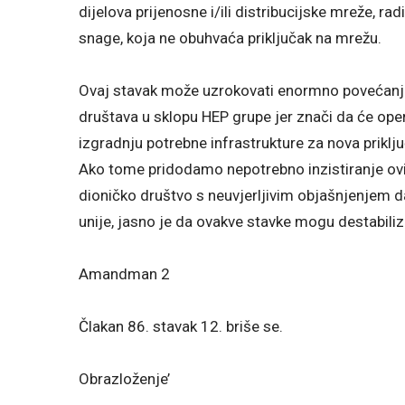
dijelova prijenosne i/ili distribucijske mreže, ra
snage, koja ne obuhvaća priključak na mrežu.
Ovaj stavak može uzrokovati enormno povećanje
društava u sklopu HEP grupe jer znači da će oper
izgradnju potrebne infrastrukture za nova priključ
Ako tome pridodamo nepotrebno inzistiranje ov
dioničko društvo s neuvjerljivim objašnjenjem d
unije, jasno je da ovakve stavke mogu destabiliz
Amandman 2
Člakan 86. stavak 12. briše se.
Obrazloženje’