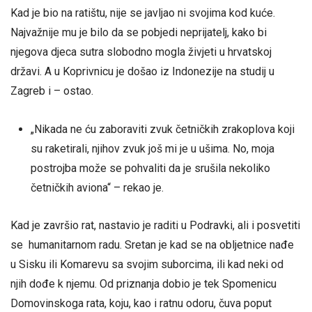
Kad je bio na ratištu, nije se javljao ni svojima kod kuće.
Najvažnije mu je bilo da se pobjedi neprijatelj, kako bi
njegova djeca sutra slobodno mogla živjeti u hrvatskoj
državi. A u Koprivnicu je došao iz Indonezije na studij u
Zagreb i – ostao.
„Nikada ne ću zaboraviti zvuk četničkih zrakoplova koji
su raketirali, njihov zvuk još mi je u ušima. No, moja
postrojba može se pohvaliti da je srušila nekoliko
četničkih aviona“ – rekao je.
Kad je završio rat, nastavio je raditi u Podravki, ali i posvetiti
se humanitarnom radu. Sretan je kad se na obljetnice nađe
u Sisku ili Komarevu sa svojim suborcima, ili kad neki od
njih dođe k njemu. Od priznanja dobio je tek Spomenicu
Domovinskoga rata, koju, kao i ratnu odoru, čuva poput