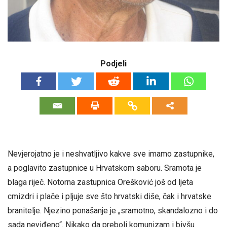
Podjeli
Nevjerojatno je i neshvatljivo kakve sve imamo zastupnike,
a poglavito zastupnice u Hrvatskom saboru. Sramota je
blaga riječ. Notorna zastupnica Orešković još od ljeta
cmizdri i plače i pljuje sve što hrvatski diše, čak i hrvatske
branitelje. Njezino ponašanje je „sramotno, skandalozno i do
sada neviđeno“. Nikako da preboli komunizam i bivšu