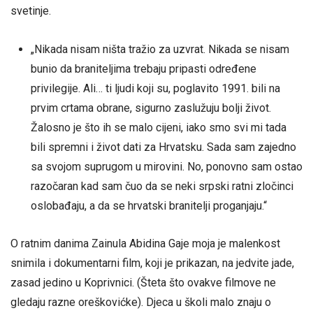
svetinje.
„Nikada nisam ništa tražio za uzvrat. Nikada se nisam
bunio da braniteljima trebaju pripasti određene
privilegije. Ali… ti ljudi koji su, poglavito 1991. bili na
prvim crtama obrane, sigurno zaslužuju bolji život.
Žalosno je što ih se malo cijeni, iako smo svi mi tada
bili spremni i život dati za Hrvatsku. Sada sam zajedno
sa svojom suprugom u mirovini. No, ponovno sam ostao
razočaran kad sam čuo da se neki srpski ratni zločinci
oslobađaju, a da se hrvatski branitelji proganjaju.“
O ratnim danima Zainula Abidina Gaje moja je malenkost
snimila i dokumentarni film, koji je prikazan, na jedvite jade,
zasad jedino u Koprivnici. (Šteta što ovakve filmove ne
gledaju razne oreškovićke). Djeca u školi malo znaju o