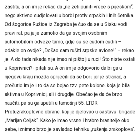
zaštitu, a on im je rekao da „ne želi puniti vreće s pijeskom“,
nego aktivno sudjelovati u borbi protiv srpskih i inih četnika.
Od šogorice Ružice iz Zagreba je čuo da se u Sisku vodi
pravi rat, pa ju je zamolio da ga svojim osobnim
automobilom odveze tamo, gdje su se čudom čudili –
odakle on ovdje? „Došao sam rušiti srpske avione!“ – rekao
je. A do tada nikada nije imao ni pištolj u ruci! Što niste ostali
u Koprivnici?- pitali su. A on im je odgovorio da bi ga u
njegovu kraju možda spriječili da se bori, jer je stranac, a
prešutio im je i to da se bojao tzv. pete kolone, koja je bila
aktivna u Koprivnici, ali i drugdje. Obećao je da će brzo
naučiti, pa su ga uputili u tamošnji 55. LTDR
Protuzrakoplovne obrane, koji je djelovao u sastavu brigade
„Marijan Celjak“. Kako je imao vrsne i hrabre branitelje oko
sebe, iznimno brzo je savladao tehniku „rušenja zrakoplova“.