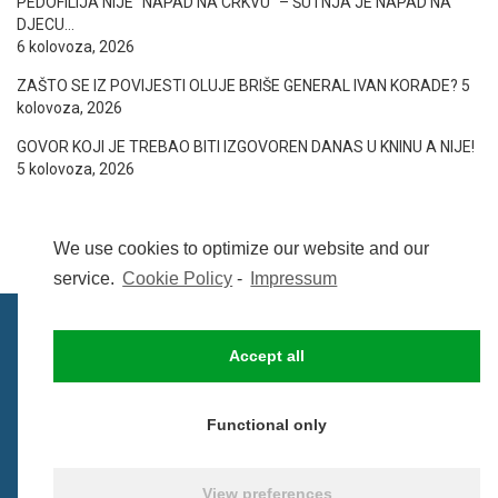
PEDOFILIJA NIJE “NAPAD NA CRKVU” – ŠUTNJA JE NAPAD NA
DJECU…
6 kolovoza, 2026
ZAŠTO SE IZ POVIJESTI OLUJE BRIŠE GENERAL IVAN KORADE?
5
kolovoza, 2026
GOVOR KOJI JE TREBAO BITI IZGOVOREN DANAS U KNINU A NIJE!
5 kolovoza, 2026
We use cookies to optimize our website and our
service.
Cookie Policy
-
Impressum
Accept all
IMPRESSUM
UVIJETI KORIŠTENJA
COOKIE POLICY (EU)
Functional only
© BezCenzure 2017 - Izradio i održava
Inpendio
View preferences