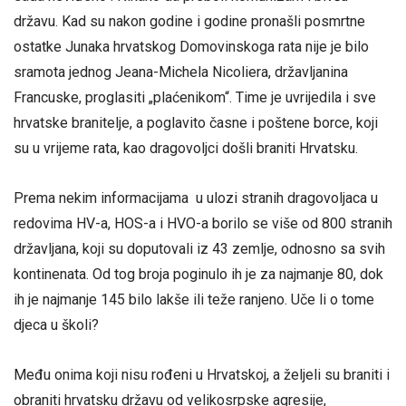
državu. Kad su nakon godine i godine pronašli posmrtne
ostatke Junaka hrvatskog Domovinskoga rata nije je bilo
sramota jednog Jeana-Michela Nicoliera, državljanina
Francuske, proglasiti „plaćenikom“. Time je uvrijedila i sve
hrvatske branitelje, a poglavito časne i poštene borce, koji
su u vrijeme rata, kao dragovoljci došli braniti Hrvatsku.
Prema nekim informacijama u ulozi stranih dragovoljaca u
redovima HV-a, HOS-a i HVO-a borilo se više od 800 stranih
državljana, koji su doputovali iz 43 zemlje, odnosno sa svih
kontinenata. Od tog broja poginulo ih je za najmanje 80, dok
ih je najmanje 145 bilo lakše ili teže ranjeno. Uče li o tome
djeca u školi?
Među onima koji nisu rođeni u Hrvatskoj, a željeli su braniti i
obraniti hrvatsku državu od velikosrpske agresije,