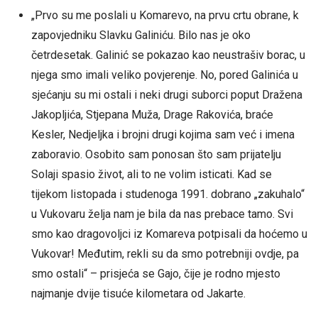
„Prvo su me poslali u Komarevo, na prvu crtu obrane, k
zapovjedniku Slavku Galiniću. Bilo nas je oko
četrdesetak. Galinić se pokazao kao neustrašiv borac, u
njega smo imali veliko povjerenje. No, pored Galinića u
sjećanju su mi ostali i neki drugi suborci poput Dražena
Jakopljića, Stjepana Muža, Drage Rakovića, braće
Kesler, Nedjeljka i brojni drugi kojima sam već i imena
zaboravio. Osobito sam ponosan što sam prijatelju
Solaji spasio život, ali to ne volim isticati. Kad se
tijekom listopada i studenoga 1991. dobrano „zakuhalo“
u Vukovaru želja nam je bila da nas prebace tamo. Svi
smo kao dragovoljci iz Komareva potpisali da hoćemo u
Vukovar! Međutim, rekli su da smo potrebniji ovdje, pa
smo ostali“ – prisjeća se Gajo, čije je rodno mjesto
najmanje dvije tisuće kilometara od Jakarte.