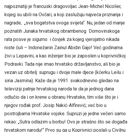
najpoznatiji je francuski dragovoljac Jean-Michel Nicolier,
kojeg su ubili na Ovčari, a koji zaslužuju najveća priznanja i
nagrade, „sva bogatstva ovoga svijeta“. Nu, jedan od manje
poznatih Junaka hrvatskog obrambenog Domovinskoga
rata posve je sigurno i čovjek za kojeg vjerojatno nikada
niste čuli – Indonežanin Zainul Abidin Gajo! Već godinama
živi u Lepavini, a kao inženjer bio je zaposlen u koprivničkoj
Podravki. Tada nije imao hrvatsko državljanstvo, ali bio je
vezan uz obitelj: suprugu i dvoje male djece (kćerku Leilu i
sina Jasmina). Kaže da je 1991. svakodnevno gledao na
televiziji patnje hrvatskog naroda te da je jednog dana
odlučio da i on krene u obranu Hrvatske, tim više što je i
njegov rođak prof. Josip Nakić-Alfirević, već bio u
postrojbama Hrvatske vojske. Supruzi je jedne večeri samo
rekao: „Sutra odlazim u borbu! Ovo je strašno što se događa
hrvatskom narodu!“ Prvo su ga u Koprivnici poslali u Civilnu