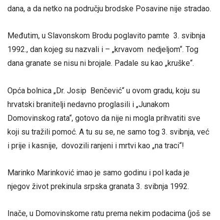
dana, a da netko na području brodske Posavine nije stradao.
Međutim, u Slavonskom Brodu poglavito pamte 3. svibnja
1992., dan kojeg su nazvali i – „krvavom nedjeljom“. Tog
dana granate se nisu ni brojale. Padale su kao „kruške“.
Opća bolnica „Dr. Josip Benčević“ u ovom gradu, koju su
hrvatski branitelji nedavno proglasili i „Junakom
Domovinskog rata“, gotovo da nije ni mogla prihvatiti sve
koji su tražili pomoć. A tu su se, ne samo tog 3. svibnja, već
i prije i kasnije, dovozili ranjeni i mrtvi kao „na traci“!
Marinko Marinković imao je samo godinu i pol kada je
njegov život prekinula srpska granata 3. svibnja 1992.
Inače, u Domovinskome ratu prema nekim podacima (još se