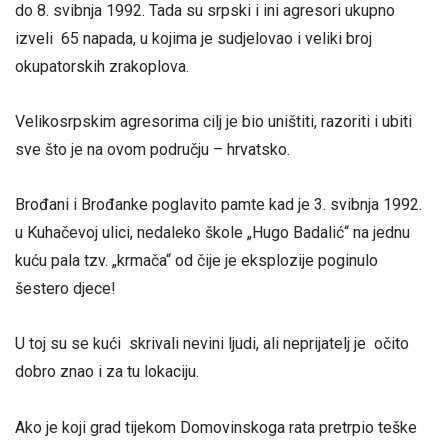
do 8. svibnja 1992. Tada su srpski i ini agresori ukupno
izveli 65 napada, u kojima je sudjelovao i veliki broj
okupatorskih zrakoplova.
Velikosrpskim agresorima cilj je bio uništiti, razoriti i ubiti
sve što je na ovom području – hrvatsko.
Brođani i Brođanke poglavito pamte kad je 3. svibnja 1992.
u Kuhačevoj ulici, nedaleko škole „Hugo Badalić“ na jednu
kuću pala tzv. „krmača“ od čije je eksplozije poginulo
šestero djece!
U toj su se kući skrivali nevini ljudi, ali neprijatelj je očito
dobro znao i za tu lokaciju.
Ako je koji grad tijekom Domovinskoga rata pretrpio teške