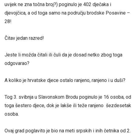
uvijek ne zna točna broj?) poginulo je 402 dječaka i
djevojčica, a od toga samo na području brodske Posavine –
28!
Čitav jedan razred!
Jeste li možda čitali ili čuli da je dosad netko zbog toga
odgovarao?
A koliko je hrvatske djece ostalo ranjeno, ranjeno i u duši?
Tog 3. svibnja u Slavonskom Brodu poginulo je 16 osoba, od
toga šestero djece, dok je lakše ili teže ranjeno šezdesetak
osoba.
Ovaj grad poglavito je bio na meti srpskih i inih četnika od 2.