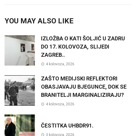
YOU MAY ALSO LIKE
IZLOŽBA O KATI ŠOLJIĆ U ZADRU
DO 17. KOLOVOZA, SLIJEDI
ZAGREB..
4 kolovoza, 2026
ZAŠTO MEDIJSKI REFLEKTORI
OBASJAVAJU BJEGUNCE, DOK SE
BRANITELJI MARGINALIZIRAJU?
4 kolovoza, 2026
ČESTITKA UHBDR91.
3 kolovoza, 2026