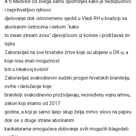
A ti Medved od svega samo spominješ kako je nedopustivo
i neprihvatljivo njihovo
djelovanje dok istovremeno sjediš u Vladi RH u koaliciji sa
aboliranim četnicima i nekom ˝kako
to mean stream zovu˝ djevojčicom iz kolone i pridržavaš im
lojtre.
Zaboravljaš na sve hrvatske žrtve koje su ubijene u DR-u, a
koje nisu imali mogućnost
biti u nikakvoj koloni!
Zaboravljaš svakodnevni sudski progon hrvatskih branitelja,
ovrhe i deložacije koje
branitelji svakodnevno proživljavaju, nesređenu vojnu arhivu,
zakon koji imamo od 2017.
godine, a koji je samo lijepi skup želja, mrtvo slovo na papiru
dok se s druge strane aboliranim
karikaturama omogućava dobivanje svih mogućih blagodati