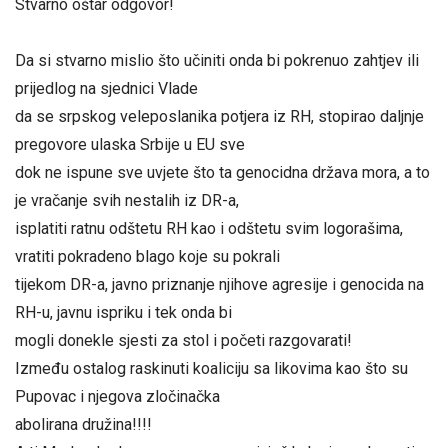
Stvarno oštar odgovor!
Da si stvarno mislio što učiniti onda bi pokrenuo zahtjev ili
prijedlog na sjednici Vlade
da se srpskog veleposlanika potjera iz RH, stopirao daljnje
pregovore ulaska Srbije u EU sve
dok ne ispune sve uvjete što ta genocidna država mora, a to
je vračanje svih nestalih iz DR-a,
isplatiti ratnu odštetu RH kao i odštetu svim logorašima,
vratiti pokradeno blago koje su pokrali
tijekom DR-a, javno priznanje njihove agresije i genocida na
RH-u, javnu ispriku i tek onda bi
mogli donekle sjesti za stol i početi razgovarati!
Između ostalog raskinuti koaliciju sa likovima kao što su
Pupovac i njegova zločinačka
abolirana družina!!!!