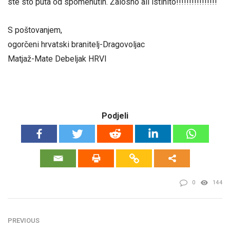
ste sto puta od spomenutih. Žalosno ali istinito!!!!!!!!!!!!!!!!
S poštovanjem,
ogorčeni hrvatski branitelj-Dragovoljac
Matjaž-Mate Debeljak HRVI
Podjeli
0
144
PREVIOUS