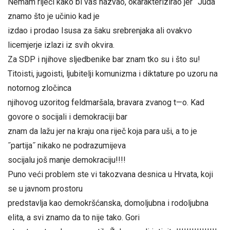
Nemam riječi kako bi vas nazvao, okarakterizirao jer ˝Juda˝
znamo što je učinio kad je
izdao i prodao Isusa za šaku srebrenjaka ali ovakvo
licemjerje izlazi iz svih okvira.
Za SDP i njihove sljedbenike bar znam tko su i što su!
Titoisti, jugoisti, ljubitelji komunizma i diktature po uzoru na
notornog zločinca
njihovog uzoritog feldmaršala, bravara zvanog t—o. Kad
govore o socijali i demokraciji bar
znam da lažu jer na kraju ona riječ koja para uši, a to je
˝partija˝ nikako ne podrazumijeva
socijalu još manje demokraciju!!!!
Puno veći problem ste vi takozvana desnica u Hrvata, koji
se u javnom prostoru
predstavlja kao demokršćanska, domoljubna i rodoljubna
elita, a svi znamo da to nije tako. Gori