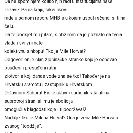
Da ne spominjem koliko njih radi u institucijama naše
Države. Pa na kraju, takvi likovi
rade u samom resoru MHB-a u kojem usput rečeno, si ti na
čelu.
Da te podsjetim i pitam, s obzirom da je poznato da tvoja
vlada i svi vi imate
kolektivnu sinkopu! Tko je Mile Horvat?
Odgovor: on je član zločinačke stranke koju je osnovao
osuđeni i presuđeni ratni
zlotvor, a koji danas vode zna se tko! Također je na
Hrvatsku sramotu i zastupnik u Hrvatskom
Državnom Saboru! Bio je aktivni sudionik rata ali na
suprotnoj strani ali mu je abolicija
omogućila blagodati koje i ti podržavaš!
Nadalje: tko je Milena Horvat? Ona je žena Mile Horvata
zvanog ˝topdžije˝.