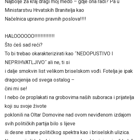
Najbolje za kraj dragi moj medo – gdje ona radi? Pa u
Ministarstvu Hrvatskih Branitelja kao
Načelnica upravno pravnih poslova!!!!
HALOOOOOO!!!!!!!!!!!!!
Što ćeš sad reći?
To bi trebao okarakterizirati kao ˝NEDOPUSTIVO I
NEPRIHVATLJIVO˝ ali ne, ti si
i dalje smokvin list velikom briselskom vođi. Fotelja je ipak
dragocjenija od svega ostalog –
čini mi se!
I nebo će proplakati na grobovima naših suboraca i prijatelja
koji su svoje živote
poklonili na Oltar Domovine nad ovom neviđenom izdajom
svih političkih partija bilo s lijeve
ili desne strane političkog spektra kao i briselskih ulizica.