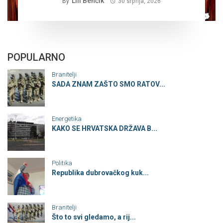
PLANSKA ČETNIČKA AGRESIJA SA
Lili Benčik
By
30 srpnja, 2026
CILJEM STVARANJA VELIKE SRBIJE
POPULARNO
Branitelji
SADA ZNAM ZAŠTO SMO RATOV...
Energetika
KAKO SE HRVATSKA DRŽAVA B...
Politika
Republika dubrovačkog kuk...
Branitelji
Što to svi gledamo, a rij...