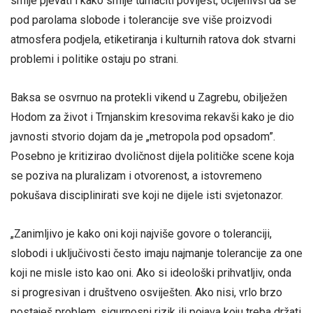
smije pjevati i kako smije tumačiti povijest, ocijenivši da se
pod parolama slobode i tolerancije sve više proizvodi
atmosfera podjela, etiketiranja i kulturnih ratova dok stvarni
problemi i politike ostaju po strani.
Baksa se osvrnuo na protekli vikend u Zagrebu, obilježen
Hodom za život i Trnjanskim kresovima rekavši kako je dio
javnosti stvorio dojam da je „metropola pod opsadom”.
Posebno je kritizirao dvoličnost dijela političke scene koja
se poziva na pluralizam i otvorenost, a istovremeno
pokušava disciplinirati sve koji ne dijele isti svjetonazor.
„Zanimljivo je kako oni koji najviše govore o toleranciji,
slobodi i uključivosti često imaju najmanje tolerancije za one
koji ne misle isto kao oni. Ako si ideološki prihvatljiv, onda
si progresivan i društveno osviješten. Ako nisi, vrlo brzo
postaješ problem, sigurnosni rizik ili pojava koju treba držati