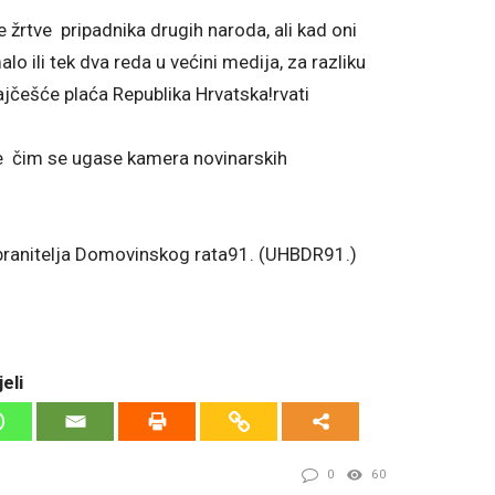
ne žrtve pripadnika drugih naroda, ali kad oni
 ili tek dva reda u većini medija, za razliku
ajčešće plaća Republika Hrvatska!rvati
e čim se ugase kamera novinarskih
 branitelja Domovinskog rata91. (UHBDR91.)
eli
0
60