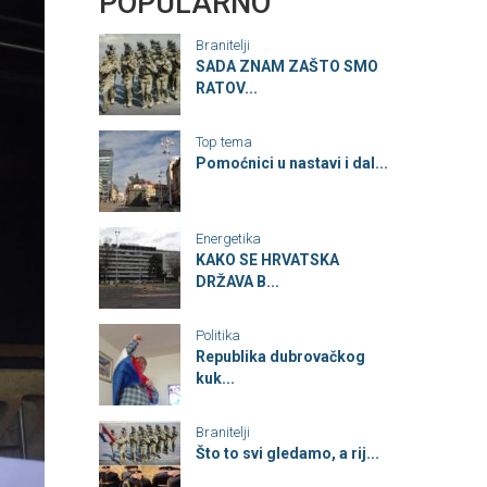
POPULARNO
Branitelji
SADA ZNAM ZAŠTO SMO
RATOV...
Top tema
Pomoćnici u nastavi i dal...
Energetika
KAKO SE HRVATSKA
DRŽAVA B...
Politika
Republika dubrovačkog
kuk...
Branitelji
Što to svi gledamo, a rij...