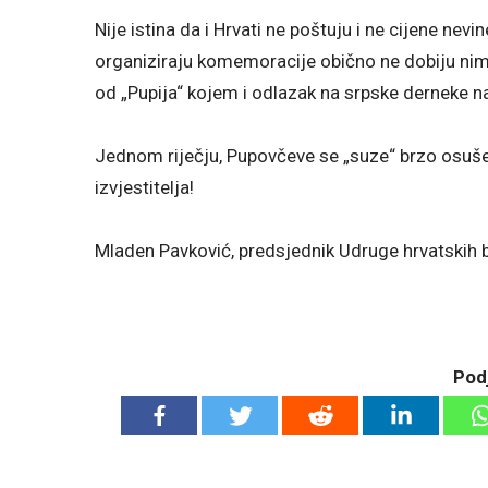
Nije istina da i Hrvati ne poštuju i ne cijene nevi
organiziraju komemoracije obično ne dobiju nimalo
od „Pupija“ kojem i odlazak na srpske derneke n
Jednom riječju, Pupovčeve se „suze“ brzo osuš
izvjestitelja!
Mladen Pavković, predsjednik Udruge hrvatskih
Podj