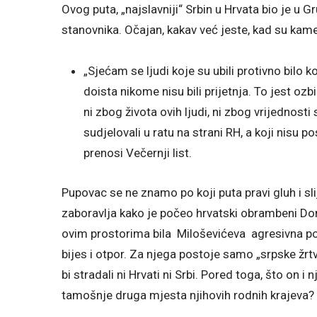
Ovog puta, „najslavniji“ Srbin u Hrvata bio je u 
stanovnika. Očajan, kakav već jeste, kad su kamere
„Sjećam se ljudi koje su ubili protivno bilo
doista nikome nisu bili prijetnja. To jest ozbi
ni zbog života ovih ljudi, ni zbog vrijednosti
sudjelovali u ratu na strani RH, a koji nisu po
prenosi Večernji list.
Pupovac se ne znamo po koji puta pravi gluh i sli
zaboravlja kako je počeo hrvatski obrambeni Dom
ovim prostorima bila Miloševićeva agresivna pol
bijes i otpor. Za njega postoje samo „srpske žrtv
bi stradali ni Hrvati ni Srbi. Pored toga, što on i 
tamošnje druga mjesta njihovih rodnih krajeva? 