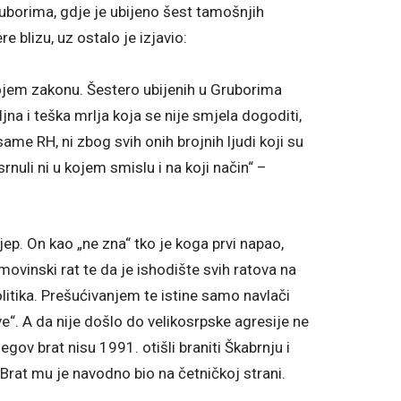
Gruborima, gdje je ubijeno šest tamošnjih
 blizu, uz ostalo je izjavio:
 kojem zakonu. Šestero ubijenih u Gruborima
ljna i teška mrlja koja se nije smjela dogoditi,
 same RH, ni zbog svih onih brojnih ljudi koji su
srnuli ni u kojem smislu i na koji način“ –
jep. On kao „ne zna“ tko je koga prvi napao,
ovinski rat te da je ishodište svih ratova na
itika. Prešućivanjem te istine samo navlači
e“. A da nije došlo do velikosrpske agresije ne
njegov brat nisu 1991. otišli braniti Škabrnju i
Brat mu je navodno bio na četničkoj strani.