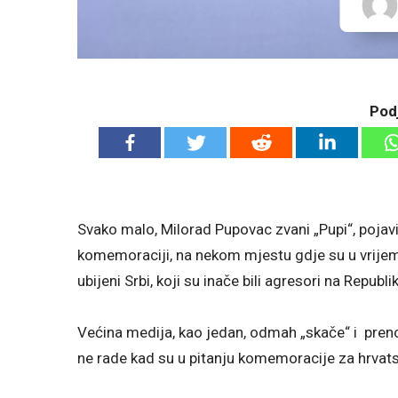
Podj
Svako malo, Milorad Pupovac zvani „Pupi“, poja
komemoraciji, na nekom mjestu gdje su u vrij
ubijeni Srbi, koji su inače bili agresori na Republ
Većina medija, kao jedan, odmah „skače“ i prenosi
ne rade kad su u pitanju komemoracije za hrvats