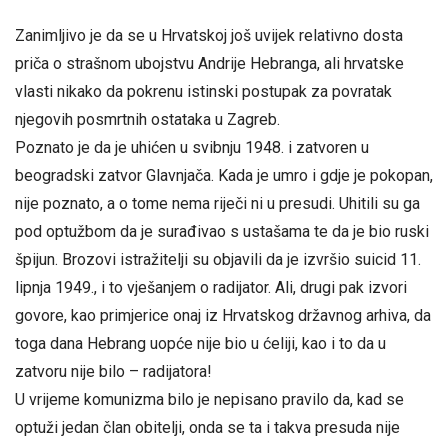
Zanimljivo je da se u Hrvatskoj još uvijek relativno dosta
priča o strašnom ubojstvu Andrije Hebranga, ali hrvatske
vlasti nikako da pokrenu istinski postupak za povratak
njegovih posmrtnih ostataka u Zagreb.
Poznato je da je uhićen u svibnju 1948. i zatvoren u
beogradski zatvor Glavnjača. Kada je umro i gdje je pokopan,
nije poznato, a o tome nema riječi ni u presudi. Uhitili su ga
pod optužbom da je surađivao s ustašama te da je bio ruski
špijun. Brozovi istražitelji su objavili da je izvršio suicid 11.
lipnja 1949., i to vješanjem o radijator. Ali, drugi pak izvori
govore, kao primjerice onaj iz Hrvatskog državnog arhiva, da
toga dana Hebrang uopće nije bio u ćeliji, kao i to da u
zatvoru nije bilo – radijatora!
U vrijeme komunizma bilo je nepisano pravilo da, kad se
optuži jedan član obitelji, onda se ta i takva presuda nije