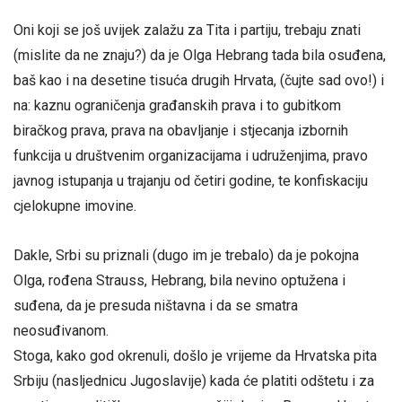
Oni koji se još uvijek zalažu za Tita i partiju, trebaju znati
(mislite da ne znaju?) da je Olga Hebrang tada bila osuđena,
baš kao i na desetine tisuća drugih Hrvata, (čujte sad ovo!) i
na: kaznu ograničenja građanskih prava i to gubitkom
biračkog prava, prava na obavljanje i stjecanja izbornih
funkcija u društvenim organizacijama i udruženjima, pravo
javnog istupanja u trajanju od četiri godine, te konfiskaciju
cjelokupne imovine.
Dakle, Srbi su priznali (dugo im je trebalo) da je pokojna
Olga, rođena Strauss, Hebrang, bila nevino optužena i
suđena, da je presuda ništavna i da se smatra
neosuđivanom.
Stoga, kako god okrenuli, došlo je vrijeme da Hrvatska pita
Srbiju (nasljednicu Jugoslavije) kada će platiti odštetu i za