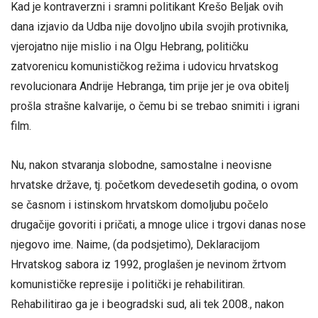
Kad je kontraverzni i sramni politikant Krešo Beljak ovih
dana izjavio da Udba nije dovoljno ubila svojih protivnika,
vjerojatno nije mislio i na Olgu Hebrang, političku
zatvorenicu komunističkog režima i udovicu hrvatskog
revolucionara Andrije Hebranga, tim prije jer je ova obitelj
prošla strašne kalvarije, o čemu bi se trebao snimiti i igrani
film.
Nu, nakon stvaranja slobodne, samostalne i neovisne
hrvatske države, tj. početkom devedesetih godina, o ovom
se časnom i istinskom hrvatskom domoljubu počelo
drugačije govoriti i pričati, a mnoge ulice i trgovi danas nose
njegovo ime. Naime, (da podsjetimo), Deklaracijom
Hrvatskog sabora iz 1992, proglašen je nevinom žrtvom
komunističke represije i politički je rehabilitiran.
Rehabilitirao ga je i beogradski sud, ali tek 2008., nakon