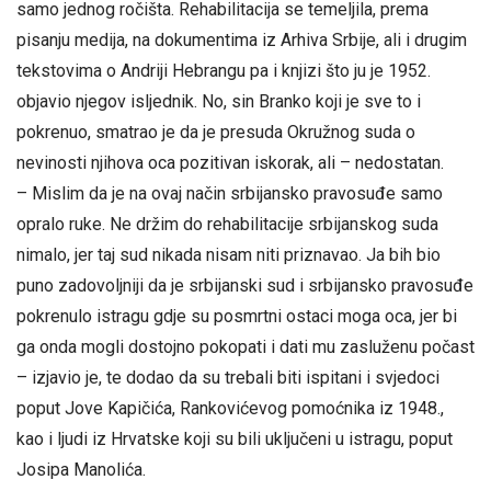
samo jednog ročišta. Rehabilitacija se temeljila, prema
pisanju medija, na dokumentima iz Arhiva Srbije, ali i drugim
tekstovima o Andriji Hebrangu pa i knjizi što ju je 1952.
objavio njegov isljednik. No, sin Branko koji je sve to i
pokrenuo, smatrao je da je presuda Okružnog suda o
nevinosti njihova oca pozitivan iskorak, ali – nedostatan.
– Mislim da je na ovaj način srbijansko pravosuđe samo
opralo ruke. Ne držim do rehabilitacije srbijanskog suda
nimalo, jer taj sud nikada nisam niti priznavao. Ja bih bio
puno zadovoljniji da je srbijanski sud i srbijansko pravosuđe
pokrenulo istragu gdje su posmrtni ostaci moga oca, jer bi
ga onda mogli dostojno pokopati i dati mu zasluženu počast
– izjavio je, te dodao da su trebali biti ispitani i svjedoci
poput Jove Kapičića, Rankovićevog pomoćnika iz 1948.,
kao i ljudi iz Hrvatske koji su bili uključeni u istragu, poput
Josipa Manolića.