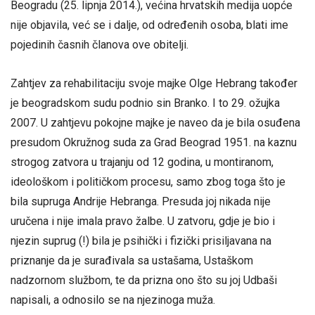
Beogradu (25. lipnja 2014.), većina hrvatskih medija uopće
nije objavila, već se i dalje, od određenih osoba, blati ime
pojedinih časnih članova ove obitelji.
Zahtjev za rehabilitaciju svoje majke Olge Hebrang također
je beogradskom sudu podnio sin Branko. I to 29. ožujka
2007. U zahtjevu pokojne majke je naveo da je bila osuđena
presudom Okružnog suda za Grad Beograd 1951. na kaznu
strogog zatvora u trajanju od 12 godina, u montiranom,
ideološkom i političkom procesu, samo zbog toga što je
bila supruga Andrije Hebranga. Presuda joj nikada nije
uručena i nije imala pravo žalbe. U zatvoru, gdje je bio i
njezin suprug (!) bila je psihički i fizički prisiljavana na
priznanje da je surađivala sa ustašama, Ustaškom
nadzornom službom, te da prizna ono što su joj Udbaši
napisali, a odnosilo se na njezinoga muža.