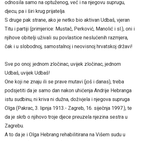
odnosila samo na optuženog, već i na njegovu suprugu,
djecu, pa i širi krug prijatelja.
S druge pak strane, ako je netko bio aktivan Udbaš, vjeran
Titu i partiji (primjerice: Mustač, Perković, Manolić i sl.), oni i
njihove obitelji uživali su povlastice neslućenih razmjera,
čak i u slobodnoj, samostalnoj i neovisnoj hrvatskoj državi!
Sve po onoj: jednom zločinac, uvijek zločinac, jednom
Udbaš, uvijek Udbaš!
One koji ne znaju ili se prave mutavi (još i danas), treba
podsjetiti da je samo dan nakon uhićenja Andrije Hebranga
istu sudbinu, ni kriva ni dužna, doživjela i njegova supruga
Olga (Pakrac, 3. lipnja 1913.- Zagreb, 16. siječnja 1997.), te
da je skrb o njihovo troje djece preuzela njezina sestra u
Zagrebu.
A to da je i Olga Hebrang rehabilitirana na Višem sudu u