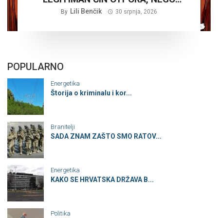
PLANSKA ČETNIČKA AGRESIJA SA
Lili Benčik
By
30 srpnja, 2026
CILJEM STVARANJA VELIKE SRBIJE
POPULARNO
Energetika
Štorija o kriminalu i kor...
Branitelji
SADA ZNAM ZAŠTO SMO RATOV...
Energetika
KAKO SE HRVATSKA DRŽAVA B...
Politika