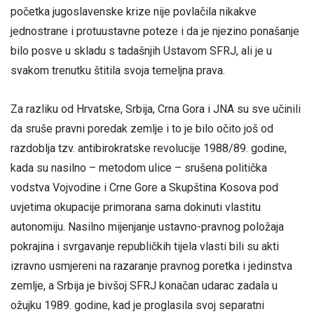
početka jugoslavenske krize nije povlačila nikakve
jednostrane i protuustavne poteze i da je njezino ponašanje
bilo posve u skladu s tadašnjih Ustavom SFRJ, ali je u
svakom trenutku štitila svoja temeljna prava.
Za razliku od Hrvatske, Srbija, Crna Gora i JNA su sve učinili
da sruše pravni poredak zemlje i to je bilo očito još od
razdoblja tzv. antibirokratske revolucije 1988/89. godine,
kada su nasilno – metodom ulice – srušena politička
vodstva Vojvodine i Crne Gore a Skupština Kosova pod
uvjetima okupacije primorana sama dokinuti vlastitu
autonomiju. Nasilno mijenjanje ustavno-pravnog položaja
pokrajina i svrgavanje republičkih tijela vlasti bili su akti
izravno usmjereni na razaranje pravnog poretka i jedinstva
zemlje, a Srbija je bivšoj SFRJ konačan udarac zadala u
ožujku 1989. godine, kad je proglasila svoj separatni