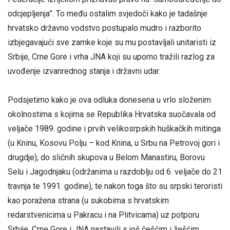
odcjepljenja”. To među ostalim svjedoči kako je tadašnje
hrvatsko državno vodstvo postupalo mudro i razborito
izbjegavajući sve zamke koje su mu postavljali unitaristi iz
Srbije, Crne Gore i vrha JNA koji su uporno tražili razlog za
uvođenje izvanrednog stanja i državni udar.
Podsjetimo kako je ova odluka donesena u vrlo složenim
okolnostima s kojima se Republika Hrvatska suočavala od
veljače 1989. godine i prvih velikosrpskih huškačkih mitinga
(u Kninu, Kosovu Polju – kod Knina, u Srbu na Petrovoj gori i
drugdje), do sličnih skupova u Belom Manastiru, Borovu
Selu i Jagodnjaku (održanima u razdoblju od 6. veljače do 21
travnja te 1991. godine), te nakon toga što su srpski teroristi
kao poražena strana (u sukobima s hrvatskim
redarstvenicima u Pakracu i na Plitvicama) uz potporu
Srbije, Crne Gore i JNA nastavili s još češćim i žešćim