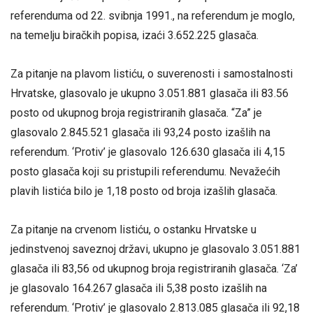
referenduma od 22. svibnja 1991., na referendum je moglo,
na temelju biračkih popisa, izaći 3.652.225 glasača.
Za pitanje na plavom listiću, o suverenosti i samostalnosti
Hrvatske, glasovalo je ukupno 3.051.881 glasača ili 83.56
posto od ukupnog broja registriranih glasača. “Za” je
glasovalo 2.845.521 glasača ili 93,24 posto izašlih na
referendum. ‘Protiv’ je glasovalo 126.630 glasača ili 4,15
posto glasača koji su pristupili referendumu. Nevažećih
plavih listića bilo je 1,18 posto od broja izašlih glasača.
Za pitanje na crvenom listiću, o ostanku Hrvatske u
jedinstvenoj saveznoj državi, ukupno je glasovalo 3.051.881
glasača ili 83,56 od ukupnog broja registriranih glasača. ‘Za’
je glasovalo 164.267 glasača ili 5,38 posto izašlih na
referendum. ‘Protiv’ je glasovalo 2.813.085 glasača ili 92,18