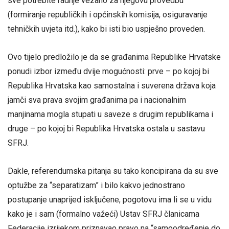
sve potrebite radnje vezano za njegovu provedbu
(formiranje republičkih i općinskih komisija, osiguravanje
tehničkih uvjeta itd.), kako bi isti bio uspješno proveden.
Ovo tijelo predložilo je da se građanima Republike Hrvatske
ponudi izbor između dvije mogućnosti: prve – po kojoj bi
Republika Hrvatska kao samostalna i suverena država koja
jamči sva prava svojim građanima pa i nacionalnim
manjinama mogla stupati u saveze s drugim republikama i
druge – po kojoj bi Republika Hrvatska ostala u sastavu
SFRJ.
Dakle, referendumska pitanja su tako koncipirana da su sve
optužbe za “separatizam” i bilo kakvo jednostrano
postupanje unaprijed isključene, pogotovu ima li se u vidu
kako je i sam (formalno važeći) Ustav SFRJ članicama
Federacije izrijekom priznavao pravo na “samoodređenje do