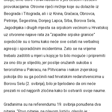
provokacijama. Otrovne riječi mržnje koje su dolazile iz
Beograda i Titograda, ali i iz Knina, Gračaca, Obrovca,
Petrinje, Šegestina, Donjeg Lapca, Srba, Borova Sela,
Jagodnjaka i drugih mjesta sa srpskom većinom u Hrvatskoj
uz otvorene najave rata za “zapadne srpske granice”
svjedočile su o tomu kako neće sve ostati na verbalnoj
agresiji i sporadičnim incidentima. Zato se na vrijeme
trebalo zaštititi u mjeri u kojoj je to bilo moguće i pripremiti
za ono što je slijedilo, jer poslije oružanih sukoba s
teroristima u Pakracu, na Plitvicama i nakon zvjerskog
pokolja što su ga počinili nad hrvatskim redarstvenicima u
Borovu Selu (2. svibnja), bilo je bjelodano da oni neće
prezati ni od najgorih zločina kako bi ostvarili svoje naume.
Građanima su na referendumu 19. svibnja ponuđena dva
pitanja. “Prvo pitanje, na plavom listiću, glasilo je: :