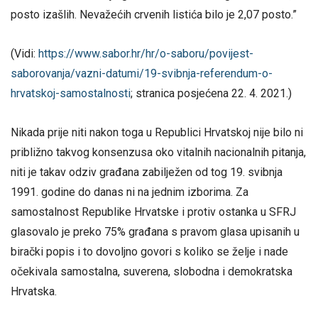
posto izašlih. Nevažećih crvenih listića bilo je 2,07 posto.”
(Vidi:
https://www.sabor.hr/hr/o-saboru/povijest-
saborovanja/vazni-datumi/19-svibnja-referendum-o-
hrvatskoj-samostalnosti
; stranica posjećena 22. 4. 2021.)
Nikada prije niti nakon toga u Republici Hrvatskoj nije bilo ni
približno takvog konsenzusa oko vitalnih nacionalnih pitanja,
niti je takav odziv građana zabilježen od tog 19. svibnja
1991. godine do danas ni na jednim izborima. Za
samostalnost Republike Hrvatske i protiv ostanka u SFRJ
glasovalo je preko 75% građana s pravom glasa upisanih u
birački popis i to dovoljno govori s koliko se želje i nade
očekivala samostalna, suverena, slobodna i demokratska
Hrvatska.