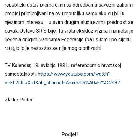
republički ustav prema čijim su odredbama savezni zakoni i
propisi primjenjivani na ovu republiku samo ako su bili u
njezinom interesu – u svim drugim slučajevima prednost se
davala Ustavu SR Srbije. Ta vrsta ekskluzivizma i nametanje
rješenja drugim članicama Federacije (pa i silom i po cijenu
rata), bilo je nešto što se nije moglo prihvatiti.
TV Kalendar, 19. svibnja 1991., referendum o hrvatskoj
samostalnosti:
https://www.youtube.com/watch?
v=EL2hlLaX-rI&ab_channel=Amir%C5%A0aki%C4%87
Zlatko Pinter
Podjeli