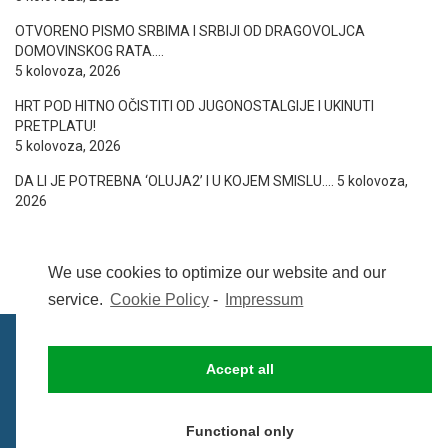
OTVORENO PISMO SRBIMA I SRBIJI OD DRAGOVOLJCA
DOMOVINSKOG RATA….
5 kolovoza, 2026
HRT POD HITNO OČISTITI OD JUGONOSTALGIJE I UKINUTI
PRETPLATU!
5 kolovoza, 2026
DA LI JE POTREBNA ‘OLUJA2’ I U KOJEM SMISLU….
5 kolovoza,
2026
We use cookies to optimize our website and our
service.
Cookie Policy
-
Impressum
Accept all
IMPRESSUM
UVIJETI KORIŠTENJA
COOKIE POLICY (EU)
Functional only