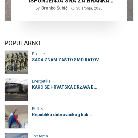
ISPUNJENJA SNA ZA BRANKA
Branko Šubić
ŠUBIĆA…
By
30 srpnja, 2026
POPULARNO
Branitelji
SADA ZNAM ZAŠTO SMO RATOV...
Energetika
KAKO SE HRVATSKA DRŽAVA B...
Politika
Republika dubrovačkog kuk...
Top tema