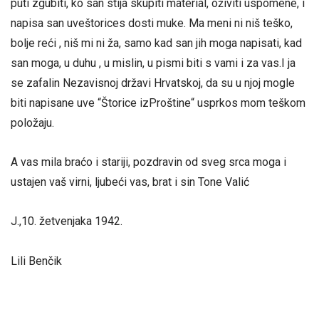
puti zgubiti, ko san stija skupiti material, oživiti uspomene, i
napisa san uveštorices dosti muke. Ma meni ni niš teško,
bolje reći , niš mi ni ža, samo kad san jih moga napisati, kad
san moga, u duhu , u mislin, u pismi biti s vami i za vas.I ja
se zafalin Nezavisnoj državi Hrvatskoj, da su u njoj mogle
biti napisane uve “Štorice izProštine“ usprkos mom teškom
položaju.
A vas mila braćo i stariji, pozdravin od sveg srca moga i
ustajen vaš virni, ljubeći vas, brat i sin Tone Valić
J.,10. žetvenjaka 1942.
Lili Benčik