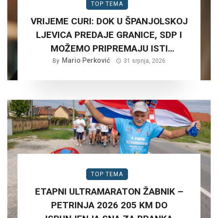
TOP TEMA
VRIJEME CURI: DOK U ŠPANJOLSKOJ
LJEVICA PREDAJE GRANICE, SDP I
MOŽEMO PRIPREMAJU ISTI
SCENARIJ ZA HRVATSKU….
Mario Perković
By
31 srpnja, 2026
TOP TEMA
ETAPNI ULTRAMARATON ŽABNIK –
PETRINJA 2026 205 KM DO