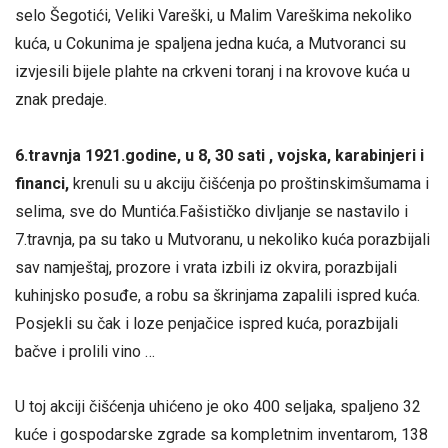
selo Šegotići, Veliki Vareški, u Malim Vareškima nekoliko
kuća, u Cokunima je spaljena jedna kuća, a Mutvoranci su
izvjesili bijele plahte na crkveni toranj i na krovove kuća u
znak predaje.
6.travnja 1921.godine, u 8, 30 sati , vojska, karabinjeri i
financi,
krenuli su u akciju čišćenja po proštinskimšumama i
selima, sve do Muntića.Fašističko divljanje se nastavilo i
7.travnja, pa su tako u Mutvoranu, u nekoliko kuća porazbijali
sav namještaj, prozore i vrata izbili iz okvira, porazbijali
kuhinjsko posuđe, a robu sa škrinjama zapalili ispred kuća.
Posjekli su čak i loze penjačice ispred kuća, porazbijali
bačve i prolili vino …
U toj akciji čišćenja uhićeno je oko 400 seljaka, spaljeno 32
kuće i gospodarske zgrade sa kompletnim inventarom, 138