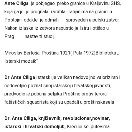
Ante Ciliga
je pobjegao preko granice u Kraljevinu SHS,
koja ga je je prognala i vratila Talijanima na granici u
Postojni odakle je odmah sproveden u pulski zatvor,
Nakon izlaska iz zatvora napustio je Istru i otišao u
Prag nastaviti studij.
Miroslav Bertoša: Proština 1921( Pula 1972)Biblioteka „
Istarski mozaik“
Dr Ante Ciliga
istarski je velikan nedovoljno valoriziran i
nedovoljno poznat široj istarskoj i hrvatskoj javnosti,
predvodio je pobunu seljaka Proštine protiv terora
fašističkih squadrista koji su upadali u proštinskasela
Dr. Ante Ciliga,
književnik, revolucionar,novinar,
istarski i hrvatski domoljub,
Krećući se, putevima