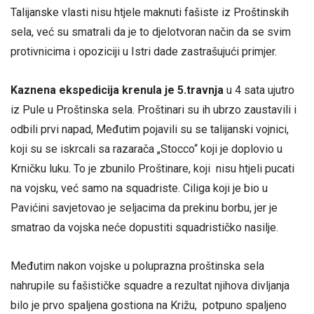
Talijanske vlasti nisu htjele maknuti fašiste iz Proštinskih
sela, već su smatrali da je to djelotvoran način da se svim
protivnicima i opoziciji u Istri dade zastrašujući primjer.
Kaznena ekspedicija krenula je 5.travnja
u 4 sata ujutro
iz Pule u Proštinska sela. Proštinari su ih ubrzo zaustavili i
odbili prvi napad, Međutim pojavili su se talijanski vojnici,
koji su se iskrcali sa razarača „Stocco“ koji je doplovio u
Krničku luku. To je zbunilo Proštinare, koji nisu htjeli pucati
na vojsku, već samo na squadriste. Ciliga koji je bio u
Pavićini savjetovao je seljacima da prekinu borbu, jer je
smatrao da vojska neće dopustiti squadrističko nasilje.
Međutim nakon vojske u poluprazna proštinska sela
nahrupile su fašističke squadre a rezultat njihova divljanja
bilo je prvo spaljena gostiona na Križu, potpuno spaljeno