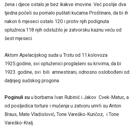
žena i djece ostalo je bez ikakve imovine. Već poslije dva
tjedna počeli su pomalo puštati kućama Proštinare, da bi ih
nakon 6 mjeseci ostalo 120 i protiv njih podignuta
optužnica.118 njih odslužilo je zatvorsku kaznu veću od
šest mjeseci.
Aktom Apelacijskog suda u Trstu od 11.kolovoza
1925.godine, svi optuženici proglašeni su krivima, da bi
1923. godine, svi bili amnestirani, odnosno oslobođeni od
daljnjeg sudskog progona.
Poginuli su
u borbama Ivan Rubinić i Jakov Cvek-Matuc, a
od posljedica torture i mučenja u zatvoru umrli su Anton
Braus, Mate Vladislović, Tone Vareško-Kunčoz, i Tone
Vareško-Kralj.