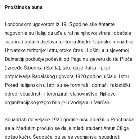
Proštinska buna
Londonskim ugovorom iz 1915.godine sile Antante
nagovorile su Italiju da uđe u rat na njihovoj strani i obećale
joj pored ostalih dijelova teritorija Austro-Ugarske monarhije
i hrvatske teritorije: Istru, otoke Cres i Lošinj, a u sjevernoj
Dalmaciji područje počevši od Paga na sjeveru do rta Ploča
(između Šibenika i Splita), tako da je Italija i prije
potpisivanja Rapalskog ugovora 1920.godine, ušla u Istru.
Pored talijanskih u Istri su se formirali i domaći fašistički
odredi squadristi i terorizirali stanovništvo. Njihovo
organizacijsko jezgro bilo je u Vodnjanu i Marčani.
Squadristi do veljače 1921.godine nisu dolazili u Proštinska
sela. Međutim pročulo se da je mladi student Antun Ciliga
došao kući u Šegotiće, pa su se vodnjanski squadristi