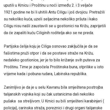
uputili u Krnicu i Proštinu u noći između 2. i 3.veljače
1921.godine ne bi li uhitili Antu Ciligu i još dvojicu. Pretražili
su nekoliko kuća, uzeli seljacima nekoliko pršuta i kako
Ciligu nisu našli zaustavili se u gostionici na Križu, zaprijetili
da će zapaliti kuću Ciliginih roditelja ako se ne preda.
Partijska ćelija koju je Ciliga osnovao zaključila je da se
fašistima pruži otpor i da se postave straže na Križu,
nedaleko gostionice, jer je to bilo križanje svih puteva za
Proštinu. Time je započela Proštinska buna, otprilike u isto
vrijeme kada i pobuna rudara, Labinska republika.
Zanimljivo je da je u selu Kavranu bila smještena postrojba
talijanskih vojnika koji su čak ustanicima dali nekoliko
pušaka sa streljivom. U Krnici su bili smješteni karabinjeri (
policija), carinska straža, poreznici i drugi organi talijanske