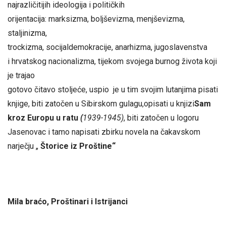
najrazličitijih ideologija i političkih
orijentacija: marksizma, boljševizma, menjševizma,
staljinizma,
trockizma, socijaldemokracije, anarhizma, jugoslavenstva
i hrvatskog nacionalizma, tijekom svojega burnog života koji
je trajao
gotovo čitavo stoljeće, uspio je u tim svojim lutanjima pisati
knjige, biti zatočen u Sibirskom gulagu,opisati u knjizi
Sam
kroz Europu u ratu
(
1939-1945)
, biti zatočen u logoru
Jasenovac i tamo napisati zbirku novela na čakavskom
narječju „
Štorice iz Proštine“
Mila braćo, Proštinari i Istrijanci