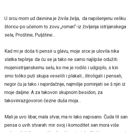
U srcu mom ud davnina je živila želja, da napišenjenu veliku
štoricu-po učenom to zovu „roman“-iz življenja istrijanskega
sela, Proštine, Puljštine…
Kad mi je doša ti pensir u glavu, moje srce je ulovila nika
slatka teplinja: da ću se ja tako ne samo najlipše odužiti
mojenistrijanskemu selu, ko me je rodilo i udgojilo, s kin
smo toliko puti skupa veselili i plakali , štroligali i pensali,
negor ću ja tako i najsrdačnije, najmilije pominjati se š njin iz
moje daljine. A za takovon skupnom besidon, za
takovinrazgovoron čezne duša moja…
Mali je uvo libar, mala stvar, ma ni lako napisano. Čuda lit san
pensa o uvih stvarah: mir svoj i komoditet san mora više