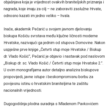
objašnjava koja je vrijednost ovakvih braniteljskih priznanja i
nagrada, koje imaju za cilj – ne zaboraviti zaslužne Hrvate,
odnosno kazati im jedno veliko – hvala.
Inače, akademik Pečarić u svojem javnom djelovanju
biskupa Košiću svrstava među ključne ličnosti moderne
Hrvatske, nazivajući ga jednim od stupova Domovine. Nakon
uspješne prve knjige „Četvrti stup moje Hrvatske / Biskup
dr. Vlado Košić”, Pečarić je objavio i nastavak pod naslovom
„Biskup dr. sc. Vlado Košić / Četvrti stup moje Hrvatske 2.”.
U ovim monografijama autor detaljno analizira biskupove
propovijedi, javne istupe i beskompromisnu borbu za
povijesnu istinu o hrvatskim braniteljima te zaštitu
nacionalnih vrijednosti.
Dugogodišnja plodna suradnja s Mladenom Pavkovićem