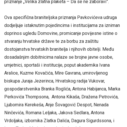
priznanje „Velika zlatna plaketa – Da se ne zaboravi”.
Ova specifična braniteljska priznanja Pavkovićeva udruga
dodjeljuje istaknutim pojedincima i institucijama za izniman
doprinos ugledu Domovine, promicanje povijesne istine o
stvaranju hrvatske države te za borbu za zaštitu
dostojanstva hrvatskih branitelja i njihovih obitelji. Među
dosadašnjim dobitnicima nalaze se brojne javne osobe,
umjetnici, sportaši i institucije, poput akademika Ivana
Aralice, Kuzme Kovačića, Mire Gavrana, umirovljenog
biskupa Juraja Jezerinca, Hrvatskog radija Vukovar,
gospodarstvenika Branka Roglića, Antona Habijanca, Marka
Perkovića Thompsona, Antona Kikaša, Dražena Petrovića,
Ljubomira Kerekeša, Anje Šovagović Despot, Nenada
Ninčevića, Romana Leljaka, Jakova Sedlara, Antona
Vrdoljaka, izbornika Zlatka Dalića, Dagura Sigurdssona, i