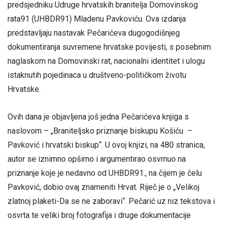
predsjedniku Udruge hrvatskih branitelja Domovinskog
rata91 (UHBDR91) Mladenu Pavkoviću. Ova izdanja
predstavljaju nastavak Pečarićeva dugogodišnjeg
dokumentiranja suvremene hrvatske povijesti, s posebnim
naglaskom na Domovinski rat, nacionalni identitet i ulogu
istaknutih pojedinaca u društveno-političkom životu
Hrvatske.
Ovih dana je objavljena još jedna Pečarićeva knjiga s
naslovom – „Braniteljsko priznanje biskupu Košiću –
Pavković i hrvatski biskup“. U ovoj knjizi, na 480 stranica,
autor se iznimno opširno i argumentirao osvrnuo na
priznanje koje je nedavno od UHBDR91., na čijem je čelu
Pavković, dobio ovaj znameniti Hrvat. Riječ je o „Velikoj
zlatnoj plaketi-Da se ne zaboravi“. Pečarić uz niz tekstova i
osvrta te veliki broj fotografija i druge dokumentacije