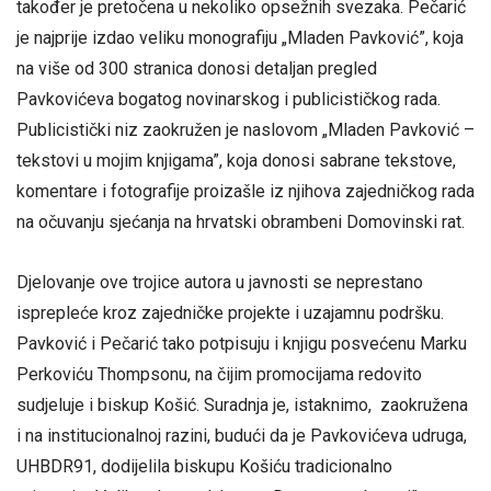
također je pretočena u nekoliko opsežnih svezaka. Pečarić
je najprije izdao veliku monografiju „Mladen Pavković”, koja
na više od 300 stranica donosi detaljan pregled
Pavkovićeva bogatog novinarskog i publicističkog rada.
Publicistički niz zaokružen je naslovom „Mladen Pavković –
tekstovi u mojim knjigama”, koja donosi sabrane tekstove,
komentare i fotografije proizašle iz njihova zajedničkog rada
na očuvanju sjećanja na hrvatski obrambeni Domovinski rat.
Djelovanje ove trojice autora u javnosti se neprestano
isprepleće kroz zajedničke projekte i uzajamnu podršku.
Pavković i Pečarić tako potpisuju i knjigu posvećenu Marku
Perkoviću Thompsonu, na čijim promocijama redovito
sudjeluje i biskup Košić. Suradnja je, istaknimo, zaokružena
i na institucionalnoj razini, budući da je Pavkovićeva udruga,
UHBDR91, dodijelila biskupu Košiću tradicionalno