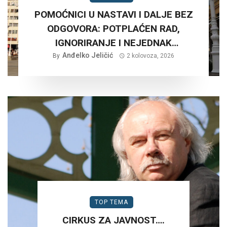
POMOĆNICI U NASTAVI I DALJE BEZ
ODGOVORA: POTPLAĆEN RAD,
IGNORIRANJE I NEJEDNAK
Anđelko Jeličić
TRETMAN…
By
2 kolovoza, 2026
TOP TEMA
CIRKUS ZA JAVNOST….