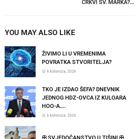
CRKVI SV. MARKA?…
YOU MAY ALSO LIKE
ŽIVIMO LI U VREMENIMA
POVRATKA STVORITELJA?
6 kolovoza, 2026
TKO JE IZDAO ŠEFA? DNEVNIK
JEDNOG HDZ-OVCA IZ KULOARA
HOO-A….
6 kolovoza, 2026
✠ SVJEDOČANSTVO U TIŠINI ✠