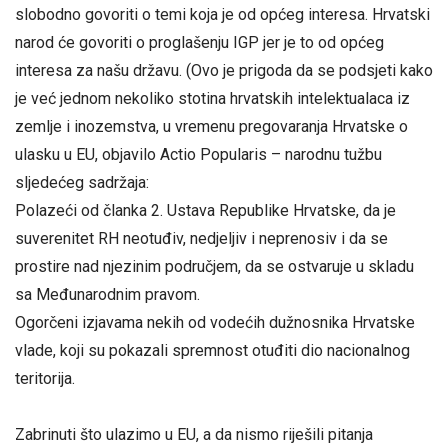
slobodno govoriti o temi koja je od općeg interesa. Hrvatski
narod će govoriti o proglašenju IGP jer je to od općeg
interesa za našu državu. (Ovo je prigoda da se podsjeti kako
je već jednom nekoliko stotina hrvatskih intelektualaca iz
zemlje i inozemstva, u vremenu pregovaranja Hrvatske o
ulasku u EU, objavilo Actio Popularis – narodnu tužbu
sljedećeg sadržaja:
Polazeći od članka 2. Ustava Republike Hrvatske, da je
suverenitet RH neotuđiv, nedjeljiv i neprenosiv i da se
prostire nad njezinim područjem, da se ostvaruje u skladu
sa Međunarodnim pravom.
Ogorčeni izjavama nekih od vodećih dužnosnika Hrvatske
vlade, koji su pokazali spremnost otuđiti dio nacionalnog
teritorija.
Zabrinuti što ulazimo u EU, a da nismo riješili pitanja