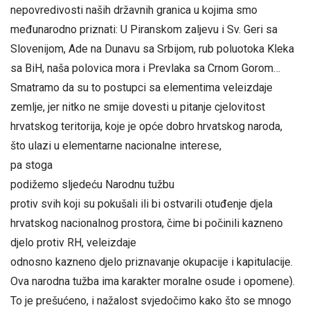
nepovredivosti naših državnih granica u kojima smo
međunarodno priznati: U Piranskom zaljevu i Sv. Geri sa
Slovenijom, Ade na Dunavu sa Srbijom, rub poluotoka Kleka
sa BiH, naša polovica mora i Prevlaka sa Crnom Gorom…
Smatramo da su to postupci sa elementima veleizdaje
zemlje, jer nitko ne smije dovesti u pitanje cjelovitost
hrvatskog teritorija, koje je opće dobro hrvatskog naroda,
što ulazi u elementarne nacionalne interese,
pa stoga
podižemo sljedeću Narodnu tužbu
protiv svih koji su pokušali ili bi ostvarili otuđenje djela
hrvatskog nacionalnog prostora, čime bi počinili kazneno
djelo protiv RH, veleizdaje
odnosno kazneno djelo priznavanje okupacije i kapitulacije.
Ova narodna tužba ima karakter moralne osude i opomene).
To je prešućeno, i nažalost svjedočimo kako što se mnogo