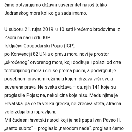
čime ostvarujemo državni suverenitet na još toliko
Jadranskog mora koliko ga sada imamo.
U subotu, 21. rujna 2019. u 10 sati krećemo brodovima iz
Zadra na našu crtu IGP.
Isključivi Gospodarski Pojas (IGP),
po Konvenciji 82 UN-a o pravu mora, novi je prostor
„ukroćenog“ otvorenog mora, koji dodiruje i polazi od crte
teritorijalnog mora i širi se prema pučini, a podvrgnut je
posebnom pravnom režimu u kojem država vrši svoja
suverena prava. Ne svaka država – da, njih 141 koje su
proglasile Pojas; ne, nekolicina koje nisu. Među njima je
Hrvatska, pa će ta velika greška, neizreciva šteta, strašna
veleizdaja biti ispravljeni.
Mi! čudesni hrvatski narod, koji je naš papa Ivan Pavao II.
„santo subito“ – proglasio „narodom nade“, proglasit ćemo