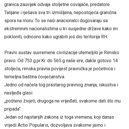
granica zauvijek odvaja stoljetne osvajače, predatore
Talijane i rješava sva tri izmišljena, nepostojeća granična
spora na moru. To se naši anacionalci dogovaraju sa
ekstremnim nacionalistima u tri susjedne države kako im
pokloniti, odnosno kako ugrabiti još dio teritorija RH.
Pravni sustav suvremene civilizacije utemeljilo je Rimsko
pravo. Od 753.g.pr.Kr. do 565.g naše ere, dakle gotovo 14
stoljeća, rimska pravna povijest pravnička je početnica i
temeljna baština čovječanstva.
Jedno od načela tog prastarog pravnog znanja, iskustva i
nasljeđa glasi:
„pošteno živjeti, drugoga ne vrijeđati, svakome dati što mu
pripada“.
Jedan od najstarijih zakona iz toga vremena, koji danas
vrijedi Actio Popularis, dozvoljava svakome javno i