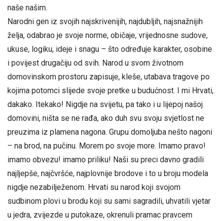
naše našim.
Narodni gen iz svojih najskrivenijih, najdubljih, najsnažnijih
želja, odabrao je svoje norme, običaje, vrijednosne sudove,
ukuse, logiku, ideje i snagu – što određuje karakter, osobine
i povijest drugačiju od svih. Narod u svom životnom
domovinskom prostoru zapisuje, kleše, utabava tragove po
kojima potomci slijede svoje pretke u budućnost. I mi Hrvati,
dakako. Itekako! Nigdje na svijetu, pa tako i u lijepoj našoj
domovini, ništa se ne rađa, ako duh svu svoju svjetlost ne
preuzima iz plamena nagona. Grupu domoljuba nešto nagoni
– na brod, na pučinu. Morem po svoje more. Imamo pravo!
imamo obvezu! imamo priliku! Naši su preci davno gradili
najljepše, najčvršće, najplovnije brodove i to u broju modela
nigdje nezabilježenom. Hrvati su narod koji svojom
sudbinom plovi u brodu koji su sami sagradili, uhvatili vjetar
u jedra, zvijezde u putokaze, okrenuli pramac pravcem