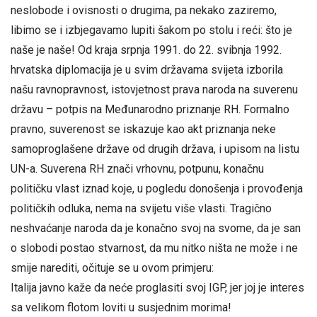
neslobode i ovisnosti o drugima, pa nekako zaziremo,
libimo se i izbjegavamo lupiti šakom po stolu i reći: što je
naše je naše! Od kraja srpnja 1991. do 22. svibnja 1992.
hrvatska diplomacija je u svim državama svijeta izborila
našu ravnopravnost, istovjetnost prava naroda na suverenu
državu – potpis na Međunarodno priznanje RH. Formalno
pravno, suverenost se iskazuje kao akt priznanja neke
samoproglašene države od drugih država, i upisom na listu
UN-a. Suverena RH znači vrhovnu, potpunu, konačnu
političku vlast iznad koje, u pogledu donošenja i provođenja
političkih odluka, nema na svijetu više vlasti. Tragično
neshvaćanje naroda da je konačno svoj na svome, da je san
o slobodi postao stvarnost, da mu nitko ništa ne može i ne
smije narediti, očituje se u ovom primjeru:
Italija javno kaže da neće proglasiti svoj IGP, jer joj je interes
sa velikom flotom loviti u susjednim morima!