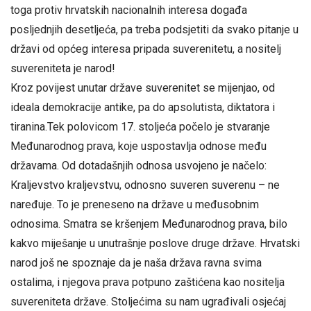
toga protiv hrvatskih nacionalnih interesa događa
posljednjih desetljeća, pa treba podsjetiti da svako pitanje u
državi od općeg interesa pripada suverenitetu, a nositelj
suvereniteta je narod!
Kroz povijest unutar države suverenitet se mijenjao, od
ideala demokracije antike, pa do apsolutista, diktatora i
tiranina.Tek polovicom 17. stoljeća počelo je stvaranje
Međunarodnog prava, koje uspostavlja odnose među
državama. Od dotadašnjih odnosa usvojeno je načelo:
Kraljevstvo kraljevstvu, odnosno suveren suverenu – ne
naređuje. To je preneseno na države u međusobnim
odnosima. Smatra se kršenjem Međunarodnog prava, bilo
kakvo miješanje u unutrašnje poslove druge države. Hrvatski
narod još ne spoznaje da je naša država ravna svima
ostalima, i njegova prava potpuno zaštićena kao nositelja
suvereniteta države. Stoljećima su nam ugrađivali osjećaj