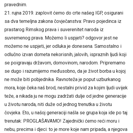
pravednim.
21. rujna 2019. zaplovit ćemo do crte našeg IGP, osigurani
sa dva temeljna zakona čovječanstva: Pravo pojedinca iz
prastarog Rimskog prava i suverenitet naroda iz
suvremenog prava. Možemo li uspjeti? odgovor jest ne
možemo ne uspjeti, jer odluka je donesena. Samostalno i
odlučno izvan dometa nekorisnih, jalovih, ispraznih ljudi koji
se poigravaju državom, domovinom, narodom. Pripremamo
se dugo i razumijemo međusobno, da je život borba u kojoj
ne može biti pobjednika. Ravnoteža je poput uzburkanog
mora, koje čeka naš brod, nestalni privid za kojim ljudi uvijek
teže, a nikada ju ne mogu zadržati dulje od jedne generacije
u životu naroda, niti duže od jednog trenutka u životu
čovjeka. Eto, u našoj generaciji našla se grupa koja ide po taj
trenutak: PROGLAŠAVAMO! Zajednički ćemo reći moru i
nebu, precima i djeci: to je more koje nam pripada, a njegova