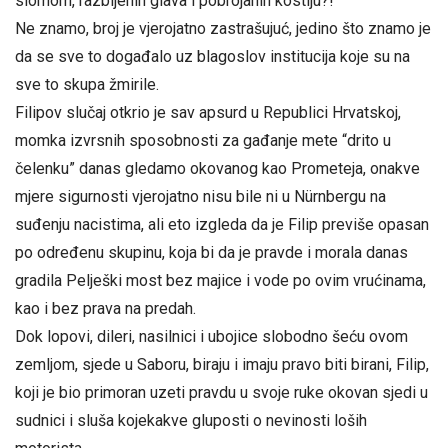
slomom, razbijenih glava i pobrojanih kostiju?!
Ne znamo, broj je vjerojatno zastrašujuć, jedino što znamo je
da se sve to događalo uz blagoslov institucija koje su na
sve to skupa žmirile.
Filipov slučaj otkrio je sav apsurd u Republici Hrvatskoj,
momka izvrsnih sposobnosti za gađanje mete “drito u
čelenku” danas gledamo okovanog kao Prometeja, onakve
mjere sigurnosti vjerojatno nisu bile ni u Nürnbergu na
suđenju nacistima, ali eto izgleda da je Filip previše opasan
po određenu skupinu, koja bi da je pravde i morala danas
gradila Pelješki most bez majice i vode po ovim vrućinama,
kao i bez prava na predah.
Dok lopovi, dileri, nasilnici i ubojice slobodno šeću ovom
zemljom, sjede u Saboru, biraju i imaju pravo biti birani, Filip,
koji je bio primoran uzeti pravdu u svoje ruke okovan sjedi u
sudnici i sluša kojekakve gluposti o nevinosti loših