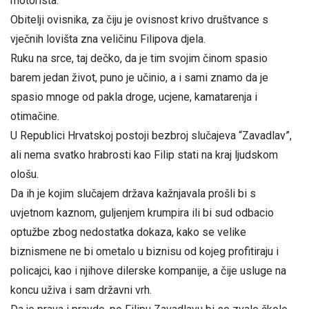
motorista.
Obitelji ovisnika, za čiju je ovisnost krivo društvance s
vječnih lovišta zna veličinu Filipova djela.
Ruku na srce, taj dečko, da je tim svojim činom spasio
barem jedan život, puno je učinio, a i sami znamo da je
spasio mnoge od pakla droge, ucjene, kamatarenja i
otimačine.
U Republici Hrvatskoj postoji bezbroj slučajeva “Zavadlav”,
ali nema svatko hrabrosti kao Filip stati na kraj ljudskom
ološu.
Da ih je kojim slučajem država kažnjavala prošli bi s
uvjetnom kaznom, guljenjem krumpira ili bi sud odbacio
optužbe zbog nedostatka dokaza, kako se velike
biznismene ne bi ometalo u biznisu od kojeg profitiraju i
policajci, kao i njihove dilerske kompanije, a čije usluge na
koncu uživa i sam državni vrh.