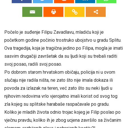
Počelo je suđenje Filipu Zavadlavu, mladiću koji je
početkom godine počinio trostruko ubojstvo u gradu Splitu.
Ova tragedija, koja je tragična jedino po Filipa, mogla je imati
sasvim drugačiji završetak da su ljudi koji su trebali raditi
svoj posao, radili svoj posao.
Po dobrom starom hrvatskom običaju, policija ni u ovom
slučaju nije radila ništa, ne zato što nije imala dokaza ili
povoda za izlazak na teren, već zato što su neki ljudi u
njihovim redovima vrlo vjerojatno imali korist od svog tog
zla kojeg su splitske harabaše raspačavale po gradu.
Koliko je mladih života odnio trojac kojeg je Filip poslao po
vječnu pravdu, koliko ih je zbog ucjena završilo sa živčanim