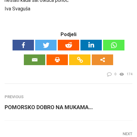
nestati kada sat otkuca ponoć.
Iva Svaguša
Podjeli
0
174
PREVIOUS
POMORSKO DOBRO NA MUKAMA…
NEXT