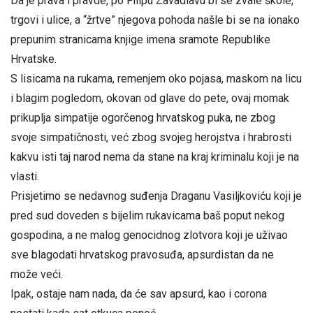
Da je prava i pravde, po Filipu Zavadlavu bi se zvale škole,
trgovi i ulice, a “žrtve” njegova pohoda našle bi se na ionako
prepunim stranicama knjige imena sramote Republike
Hrvatske.
S lisicama na rukama, remenjem oko pojasa, maskom na licu
i blagim pogledom, okovan od glave do pete, ovaj momak
prikuplja simpatije ogorčenog hrvatskog puka, ne zbog
svoje simpatičnosti, već zbog svojeg herojstva i hrabrosti
kakvu isti taj narod nema da stane na kraj kriminalu koji je na
vlasti.
Prisjetimo se nedavnog suđenja Draganu Vasiljkoviću koji je
pred sud doveden s bijelim rukavicama baš poput nekog
gospodina, a ne malog genocidnog zlotvora koji je uživao
sve blagodati hrvatskog pravosuđa, apsurdistan da ne
može veći.
Ipak, ostaje nam nada, da će sav apsurd, kao i corona