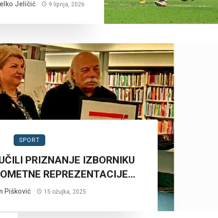
lko Jeličić
9 lipnja, 2026
SPORT
UČILI PRIZNANJE IZBORNIKU
KOMETNE REPREZENTACIJE…
n Pišković
15 ožujka, 2025