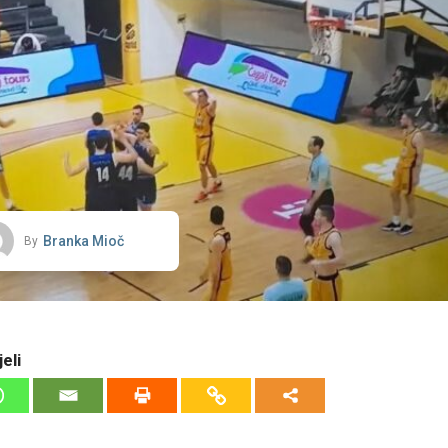
Branka Mioč
By
eli