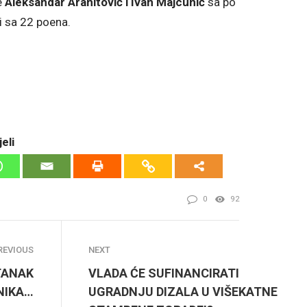
e
Aleksandar Aranitović i Ivan Majcunić
sa po
i sa 22 poena.
eli
0
92
REVIOUS
NEXT
TANAK
VLADA ĆE SUFINANCIRATI
ČNIKA…
UGRADNJU DIZALA U VIŠEKATNE