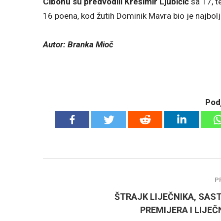
Cibonu su predvodili Krešimir Ljubičić
sa 17, t
16 poena, kod žutih Dominik Mavra bio je najbolj
Autor: Branka Mioč
Podj
P
ŠTRAJK LIJEČNIKA, SAS
PREMIJERA I LIJE