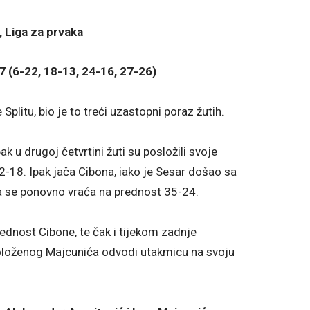
, Liga za prvaka
7 (6-22, 18-13, 24-16, 27-26)
plitu, bio je to treći uzastopni poraz žutih.
ak u drugoj četvrtini žuti su posložili svoje
 22-18. Ipak jača Cibona, iako je Sesar došao sa
 se ponovno vraća na prednost 35-24.
ednost Cibone, te čak i tijekom zadnje
spoloženog Majcunića odvodi utakmicu na svoju