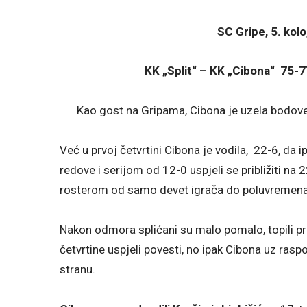
SC Gripe, 5. kolo
KK „Split“ – KK „Cibona“ 75-7
Kao gost na Gripama, Cibona je uzela bodove S
Već u prvoj četvrtini Cibona je vodila, 22-6, da ip
redove i serijom od 12-0 uspjeli se približiti na
rosterom od samo devet igrača do poluvremena
Nakon odmora splićani su malo pomalo, topili pr
četvrtine uspjeli povesti, no ipak Cibona uz ra
stranu.