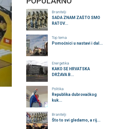
POPULARNO
Branitelji
SADA ZNAM ZAŠTO SMO
RATOV...
Top tema
Pomoćnici u nastavi i dal...
Energetika
KAKO SE HRVATSKA
DRŽAVA B...
Politika
Republika dubrovačkog
kuk...
Branitelji
Što to svi gledamo, a rij...