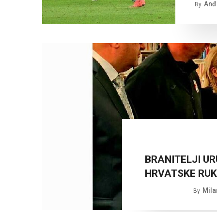
Anđe
By
BRANITELJI UR
HRVATSKE RU
Mila
By