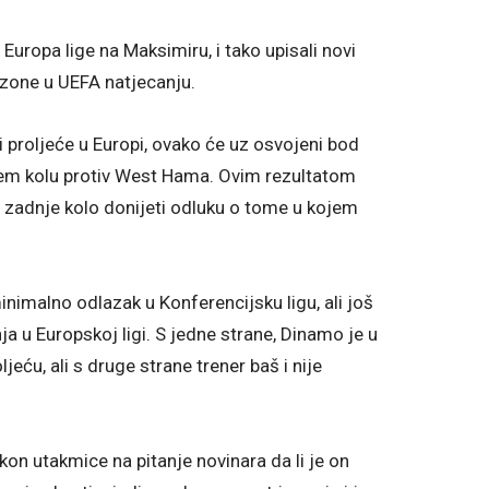
Europa lige na Maksimiru, i tako upisali novi
ezone u UEFA natjecanju.
i proljeće u Europi, ovako će uz osvojeni bod
jem kolu protiv West Hama. Ovim rezultatom
će zadnje kolo donijeti odluku o tome u kojem
imalno odlazak u Konferencijsku ligu, ali još
ja u Europskoj ligi. S jedne strane, Dinamo je u
eću, ali s druge strane trener baš i nije
kon utakmice na pitanje novinara da li je on