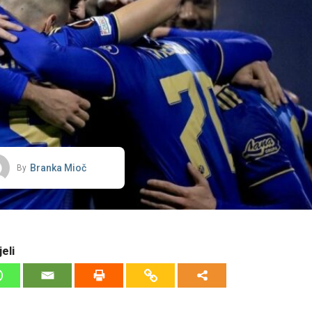
Branka Mioč
By
eli