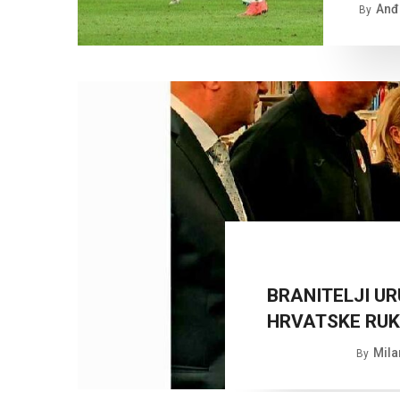
Anđe
By
BRANITELJI UR
HRVATSKE RU
Mila
By