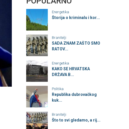
POPULARNO
Energetika
Štorija o kriminalu i kor...
Branitelji
SADA ZNAM ZAŠTO SMO
RATOV...
Energetika
KAKO SE HRVATSKA
DRŽAVA B...
Politika
Republika dubrovačkog
kuk...
Branitelji
Što to svi gledamo, a rij...