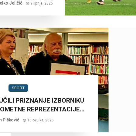
lko Jeličić
9 lipnja, 2026
SPORT
UČILI PRIZNANJE IZBORNIKU
KOMETNE REPREZENTACIJE…
n Pišković
15 ožujka, 2025