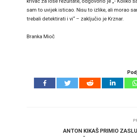
krivac za loše rezultate, odgovorio je „- Koliko 
sam to uvijek isticao. Nisu to izlike, ali morao s
trebali detektirati i vi“ – zaključio je Krznar.
Branka Mioč
Podj
P
ANTON KIKAŠ PRIMIO ZASL