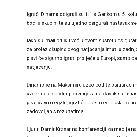
Igrači Dinama odigrali su 1:1 s Genkom u 5. kolu 
bod, u skupini te su ujedno osigurali nastavak s
Iako su imali priliku već u ovom susretu osigurat
za prolaz skupine ovog natjecanja imati u zadn
plavi će sigurno igrati proljeće u Europi, samo 
natjecanju.
Dinamo je na Maksimiru uzeo bod te osigurao min
uvijek su u solidnoj poziciji za nastavak natjecan
prvenstvu u egalu, igrat će opet u europskom prolj
zadovoljan s rezultatima.
Ljutiti Damir Krznar na konferenciji za medije na