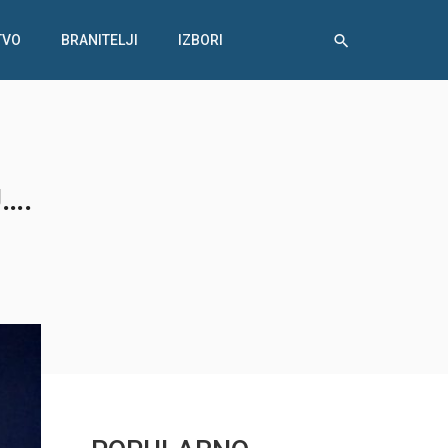
TVO
BRANITELJI
IZBORI
….