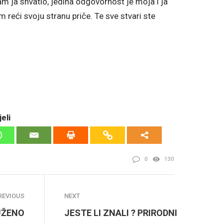
sam ja shvatio, jedina odgovornost je moja i ja
am reći svoju stranu priče. Te sve stvari ste
eli
0
130
REVIOUS
NEXT
UŽENO
JESTE LI ZNALI ? PRIRODNI