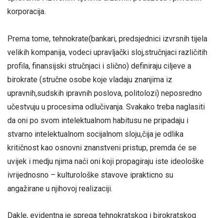
korporacija.
Prema tome, tehnokrate(bankari, predsjednici izvrsnih tijela
velikih kompanija, vodeci upravljački sloj,stručnjaci različitih
profila, finansijski stručnjaci i slično) definiraju ciljeve a
birokrate (stručne osobe koje vladaju znanjima iz
upravnih,sudskih ipravnih poslova, politolozi) neposredno
učestvuju u procesima odlučivanja. Svakako treba naglasiti
da oni po svom intelektualnom habitusu ne pripadaju i
stvarno intelektualnom socijalnom sloju,čija je odlika
kritičnost kao osnovni znanstveni pristup, premda će se
uvijek i medju njima naći oni koji propagiraju iste ideološke
ivrijednosno – kulturološke stavove iprakticno su
angažirane u njihovoj realizaciji.
Dakle, evidentna je sprega tehnokratskog i birokratskog