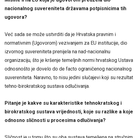
nacionalnog suvereniteta državama potpisnicima tih
ugovora?
Već sada se može ustvrditi da je Hrvatska pravnim i
normativnim (Ugovorom) vezivanjem za EU institucije, dio
izvornog suvereniteta prenijela na nad-nacionalnu
organizaciju, što je kršenje temeljnih normi hrvatskog Ustava
odnosnošto je dovelo do de facto ograničenog nacionalnog
suvereniteta. Naravno, to nisu jedini slučajevi koji su rezultat
tehno-birokratskog sustava odlučivanja.
Pitanje je kakve su karakteristike tehnokratskog i
birokratskog sustava vrijednosti, koje su razlike a koje
odnosno sli
č
nosti u procesima odlu
č
ivanja?
Sličnost je u tomu što su oba sustava temeljena na stručnim