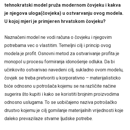
tehnokratski model pru
ž
a modernom
č
ovjeku i kakva
je njegova uloga(
č
ovjeka) u ostvarvanju ovog modela.
U kojoj mjeri je primjeren hrvatskom
č
ovjeku?
Naznačeni model ne vodi računa o čovjeku i njegovim
potrebama vec o vlastitim. Temeljni cilj i princip ovog
modela je profit. Osnovni metod za ostvarivanje profita je
monopol u procesu formiranja idonošenje odluka. Da bi
učinkovito ostvarivao navedeni cilj, sukladno ovom modelu,
čovjek se treba pretvoriti u korporativno – materijalisticko
biće odnosno u potrošača kojemu se na različite načine
sugerira što kupiti i kako se koristiti brojnim proizvodima
odnosno uslugama. To se uobičajeno naziva potrošačko
drustvo kojemu je cilj gomilanje materijalnih vrijednosti koje
daleko prevazilaze stvarne ljudske potrebe.