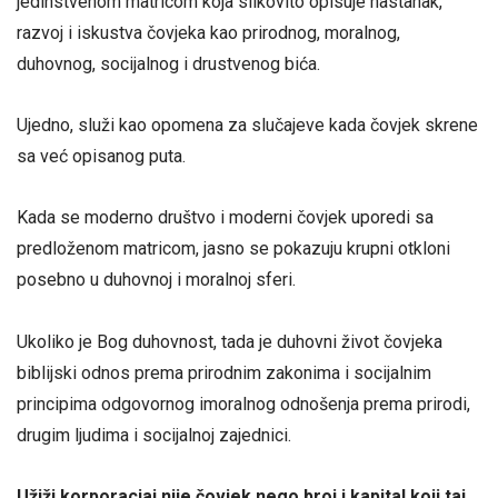
jedinstvenom matricom koja slikovito opisuje nastanak,
razvoj i iskustva čovjeka kao prirodnog, moralnog,
duhovnog, socijalnog i drustvenog bića.
Ujedno, služi kao opomena za slučajeve kada čovjek skrene
sa već opisanog puta.
Kada se moderno društvo i moderni čovjek uporedi sa
predloženom matricom, jasno se pokazuju krupni otkloni
posebno u duhovnoj i moralnoj sferi.
Ukoliko je Bog duhovnost, tada je duhovni život čovjeka
biblijski odnos prema prirodnim zakonima i socijalnim
principima odgovornog imoralnog odnošenja prema prirodi,
drugim ljudima i socijalnoj zajednici.
Užiži korporaciaj nije čovjek nego broj i kapital koji taj