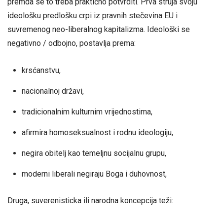
premda se to treba praktično potvrditi. Prva struja svoju
ideološku predlošku crpi iz pravnih stečevina EU i
suvremenog neo-liberalnog kapitalizma. Ideološki se
negativno / odbojno, postavlja prema:
krsćanstvu,
nacionalnoj državi,
tradicionalnim kulturnim vrijednostima,
afirmira homoseksualnost i rodnu ideologiju,
negira obitelj kao temeljnu socijalnu grupu,
moderni liberali negiraju Boga i duhovnost,
Druga, suverenisticka ili narodna koncepcija teži: