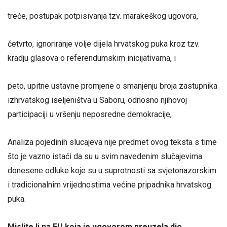
treće, postupak potpisivanja tzv. marakeškog ugovora,
četvrto, ignoriranje volje dijela hrvatskog puka kroz tzv.
kradju glasova o referendumskim inicijativama, i
peto, upitne ustavne promjene o smanjenju broja zastupnika
izhrvatskog iseljeništva u Saboru, odnosno njihovoj
participaciji u vršenju neposredne demokracije,
Analiza pojedinih slucajeva nije predmet ovog teksta s time
što je vazno istaći da su u svim navedenim slučajevima
donesene odluke koje su u suprotnosti sa svjetonazorskim
i tradicionalnim vrijednostima većine pripadnika hrvatskog
puka.
Mislite li na EU koja je ugovorom preuzela dio