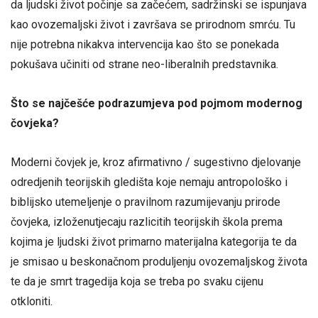
da ljudski život počinje sa začećem, sadržinski se ispunjava
kao ovozemaljski život i završava se prirodnom smrću. Tu
nije potrebna nikakva intervencija kao što se ponekada
pokušava učiniti od strane neo-liberalnih predstavnika.
Što se najčešće podrazumjeva pod pojmom modernog
čovjeka?
Moderni čovjek je, kroz afirmativno / sugestivno djelovanje
odredjenih teorijskih gledišta koje nemaju antropološko i
biblijsko utemeljenje o pravilnom razumijevanju prirode
čovjeka, izloženutjecaju razlicitih teorijskih škola prema
kojima je ljudski život primarno materijalna kategorija te da
je smisao u beskonačnom produljenju ovozemaljskog života
te da je smrt tragedija koja se treba po svaku cijenu
otkloniti.