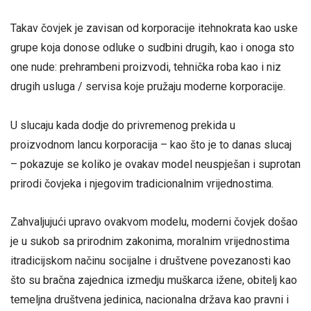
Takav čovjek je zavisan od korporacije itehnokrata kao uske
grupe koja donose odluke o sudbini drugih, kao i onoga sto
one nude: prehrambeni proizvodi, tehnička roba kao i niz
drugih usluga / servisa koje pružaju moderne korporacije.
U slucaju kada dodje do privremenog prekida u
proizvodnom lancu korporacija – kao što je to danas slucaj
– pokazuje se koliko je ovakav model neuspješan i suprotan
prirodi čovjeka i njegovim tradicionalnim vrijednostima.
Zahvaljujući upravo ovakvom modelu, moderni čovjek došao
je u sukob sa prirodnim zakonima, moralnim vrijednostima
itradicijskom načinu socijalne i društvene povezanosti kao
što su bračna zajednica izmedju muškarca ižene, obitelj kao
temeljna društvena jedinica, nacionalna država kao pravni i