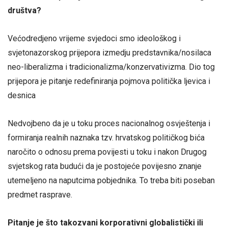
društva?
Većodredjeno vrijeme svjedoci smo ideološkog i
svjetonazorskog prijepora izmedju predstavnika/nosilaca
neo-liberalizma i tradicionalizma/konzervativizma. Dio tog
prijepora je pitanje redefiniranja pojmova politička ljevica i
desnica
Nedvojbeno da je u toku proces nacionalnog osvještenja i
formiranja realnih naznaka tzv. hrvatskog političkog bića
naročito o odnosu prema povijesti u toku i nakon Drugog
svjetskog rata budući da je postojeće povijesno znanje
utemeljeno na naputcima pobjednika. To treba biti poseban
predmet rasprave.
Pitanje je
š
to takozvani korporativni globalisti
č
ki ili