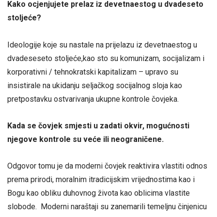
Kako ocjenjujete prelaz iz devetnaestog u dvadeseto
stoljeće?
Ideologije koje su nastale na prijelazu iz devetnaestog u
dvadeseseto stoljeće,kao sto su komunizam, socijalizam i
korporativni / tehnokratski kapitalizam – upravo su
insistirale na ukidanju seljačkog socijalnog sloja kao
pretpostavku ostvarivanja ukupne kontrole čovjeka.
Kada se
č
ovjek smjesti u zadati okvir, mogu
ć
nosti
njegove kontrole su ve
ć
e ili neograni
č
ene.
Odgovor tomu je da moderni čovjek reaktivira vlastiti odnos
prema prirodi, moralnim itradicijskim vrijednostima kao i
Bogu kao obliku duhovnog života kao oblicima vlastite
slobode. Moderni naraštaji su zanemarili temeljnu činjenicu