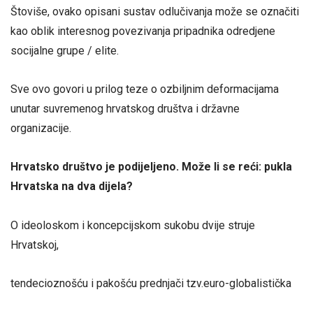
Štoviše, ovako opisani sustav odlučivanja može se označiti
kao oblik interesnog povezivanja pripadnika odredjene
socijalne grupe / elite.
Sve ovo govori u prilog teze o ozbiljnim deformacijama
unutar suvremenog hrvatskog društva i državne
organizacije.
Hrvatsko društvo je podijeljeno. Mo
ž
e li se re
ć
i: pukla
Hrvatska na dva dijela?
O ideoloskom i koncepcijskom sukobu dvije struje
Hrvatskoj,
tendecioznošću i pakošću prednjači tzv.euro-globalistička