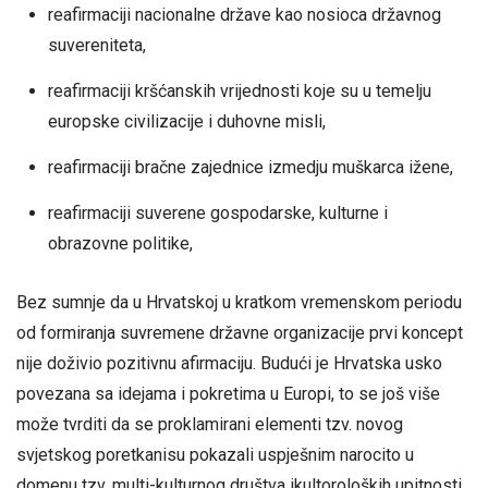
reafirmaciji nacionalne države kao nosioca državnog
suvereniteta,
reafirmaciji kršćanskih vrijednosti koje su u temelju
europske civilizacije i duhovne misli,
reafirmaciji bračne zajednice izmedju muškarca ižene,
reafirmaciji suverene gospodarske, kulturne i
obrazovne politike,
Bez sumnje da u Hrvatskoj u kratkom vremenskom periodu
od formiranja suvremene državne organizacije prvi koncept
nije doživio pozitivnu afirmaciju. Budući je Hrvatska usko
povezana sa idejama i pokretima u Europi, to se još više
može tvrditi da se proklamirani elementi tzv. novog
svjetskog poretkanisu pokazali uspješnim narocito u
domenu tzv. multi-kulturnog društva ikultoroloških upitnosti