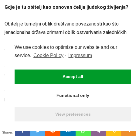
Gdje je tu obitelj kao osnovan ćelija ljudskog življenja?
Obitelj je temeljni oblik društvane povezanosti kao što
jenacionalna država primarni oblik ostvarivanja zajedničkih
interesa. Otuda je korporativni ili tehnokratski model “kula u
We use cookies to optimize our website and our
oblacima” i kao takav neprimjeren modernom čovjeku.
service.
Cookie Policy
-
Impressum
Štoviše, on predstavlja temeljnu negacija ljudske prirode,
duhovnosti islobode.
Accept all
Suvremena socijalna idruštvena struktura jasno govori
Functional only
koliko je čovjek slab u mjeri u kojoj nije dovoljno povezan sa
Bogom odnosno u kolikoj je prednosti kada postoji duhovna
View preferences
veza sa istim.
0
Shares
Potencirate duhovnost, koju negira savremeni