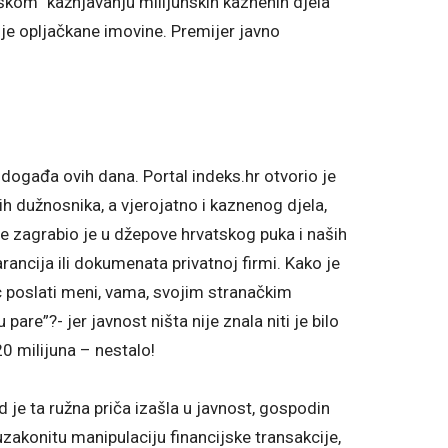
škom” kažnjavanju milijunskih kaznenih djela
ije opljačkane imovine. Premijer javno
 događa ovih dana. Portal indeks.hr otvorio je
h dužnosnika, a vjerojatno i kaznenog djela,
ade zagrabio je u džepove hrvatskog puka i naših
rancija ili dokumenata privatnoj firmi. Kako je
ac poslati meni, vama, svojim stranačkim
u pare”?- jer javnost ništa nije znala niti je bilo
 20 milijuna – nestalo!
d je ta ružna priča izašla u javnost, gospodin
tuzakonitu manipulaciju financijske transakcije,