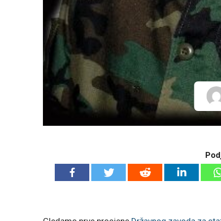
Podj
Gledamo prve procjene
Državnog zavoda za stat