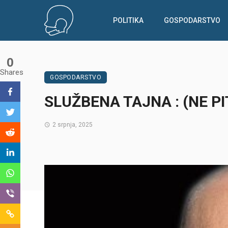
POLITIKA
GOSPODARSTVO
0
Shares
GOSPODARSTVO
SLUŽBENA TAJNA : (NE PIT
2 srpnja, 2025