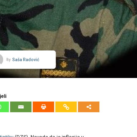
Saša Radović
By
eli
istiku
(DZS). Navode da je inflacija u