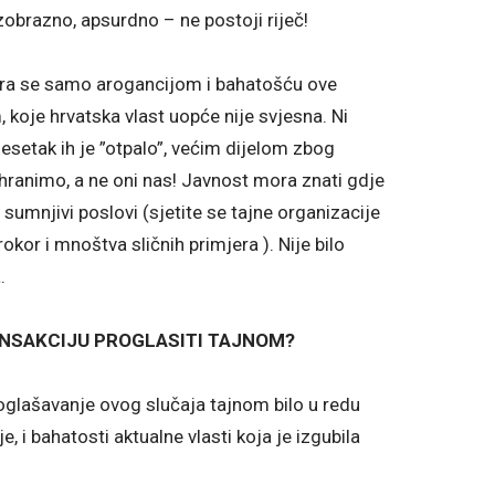
obrazno, apsurdno – ne postoji riječ!
ira se samo arogancijom i bahatošću ove
koje hrvatska vlast uopće nije svjesna. Ni
esetak ih je ”otpalo”, većim dijelom zbog
 hranimo, a ne oni nas! Javnost mora znati gdje
 sumnjivi poslovi (sjetite se tajne organizacije
okor i mnoštva sličnih primjera ). Nije bilo
.
ANSAKCIJU PROGLASITI TAJNOM?
oglašavanje ovog slučaja tajnom bilo u redu
e, i bahatosti aktualne vlasti koja je izgubila