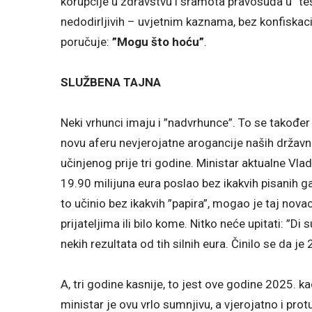
korupcije u zdravstvu i sramota pravosuđa u ”te
nedodirljivih – uvjetnim kaznama, bez konfiskac
poručuje:
”Mogu što hoću”
.
SLUŽBENA TAJNA
Neki vrhunci imaju i ”nadvrhunce”. To se također
novu aferu nevjerojatne arogancije naših državni
učinjenog prije tri godine. Ministar aktualne Vl
19.90 milijuna eura poslao bez ikakvih pisanih ga
to učinio bez ikakvih ”papira”, mogao je taj nov
prijateljima ili bilo kome. Nitko neće upitati: ”Di s
nekih rezultata od tih silnih eura. Činilo se da je
A, tri godine kasnije, to jest ove godine 2025. ka
ministar je ovu vrlo sumnjivu, a vjerojatno i pro