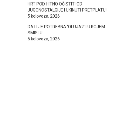
HRT POD HITNO OČISTITI OD
JUGONOSTALGIJE I UKINUTI PRETPLATU!
5 kolovoza, 2026
DA LI JE POTREBNA ‘OLUJA2’ I U KOJEM
SMISLU….
5 kolovoza, 2026