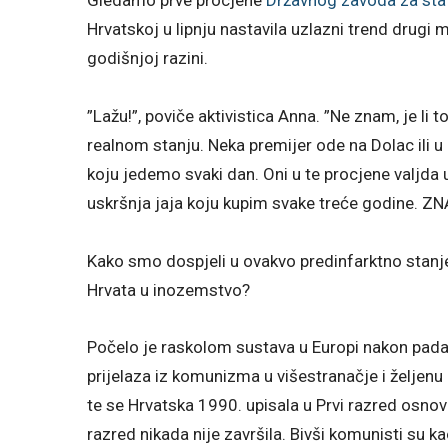
Hrvatskoj u lipnju nastavila uzlazni trend drug
godišnjoj razini.
”Lažu!”, poviče aktivistica Anna. ”Ne znam, je li t
realnom stanju. Neka premijer ode na Dolac ili u 
koju jedemo svaki dan. Oni u te procjene valjda 
uskršnja jaja koju kupim svake treće godine. ZNA 
Kako smo dospjeli u ovakvo predinfarktno stanj
Hrvata u inozemstvo?
Počelo je raskolom sustava u Europi nakon pada 
prijelaza iz komunizma u višestranačje i željen
te se Hrvatska 1990. upisala u Prvi razred osnov
razred nikada nije završila. Bivši komunisti su ka