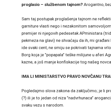
proglasio – službenom tajnom?
Arogantno, bez
Sam taj postupak proglašenja tajnom ne reflekt
garniture vlasti nego i nezakonitom samovoljom, 
premijer ni njegovih pedesetak APministara (trid
pekmeza na glavi) ne shvaćaju da ih, mi građani
ide svaki cent, ne smiju se pokrivati tajnama vrlo
Borg koja je ”popapala” teške milijune u aferi Agr
kazne, a još manje konfiskacije tog našeg novca
IMA LI MINISTARSTVO PRAVO NOVČANU TR
Pogledajmo slova zakona da zaključimo; je li pr
(?) ili je to jedan od niza ”nadvrhunaca” arogancij
svaku vezu s narodom.