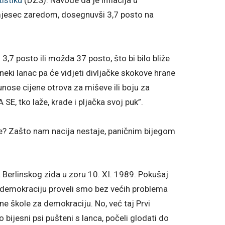
i mjesec zaredom, dosegnuvši 3,7 posto na
o 3,7 posto ili možda 37 posto, što bi bilo bliže
neki lanac pa će vidjeti divljačke skokove hrane
unose cijene otrova za miševe ili boju za
SE, tko laže, krade i pljačka svoj puk”.
e? Zašto nam nacija nestaje, paničnim bijegom
Berlinskog zida u zoru 10. XI. 1989. Pokušaj
u demokraciju proveli smo bez većih problema
ne škole za demokraciju. No, već taj Prvi
o bijesni psi pušteni s lanca, počeli glodati do