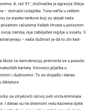
nima. A, već 91′, zločinačka je agresija Srbije
tere – domaće izdajnike. Tone nafte u velikim
u za srpske tenkove koji su ubijali naše
 na privatnim računima Velikih Hrvata u poreznim
voje zemlje, nije zabilježen nigdje u svijetu. S
zastarijevaju – naša dužnost je da to zlo kad-
 škole za demokraciju, pretvorila se u pseudo
eksičkih kartela. Vinovnici pljačka u
nistri i dužnosnici. To se događa i danas.
 diktature.
o se strjeloviti razvoj svih vrsta kriminala
e. I danas su na dnevnom redu kaznena djela