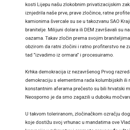
kosti Lijepu našu zlokobnim privatizacijskim zako
iznjedrila naše prve, prave zločince, ratne profi
kamionima švercale su se u takozvanu SAO Krajin
branitelje. Milijuni dolara ili DEM završavali su
oazama. Takav zločin prema svojim braniteljima s
obzirom da ratni zločini i ratno profiterstvo ne 
tad ”izvadimo iz ormara” i procesuiramo.
Krhka demokracija iz nezavršenog Prvog razreda
demokraciju s elementima rada kolumbijskih ili m
konstantnim aferama prečesto su bili hrvatski mi
Neosporno je da smo zagazili u duboku močvaru
U takvom toleriranom, zločinačkom ozračju dogodi
koje dostižu svoj vrhunac u mandatima ove Vlad