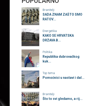
POPULARNO
Branitelji
SADA ZNAM ZAŠTO SMO
RATOV...
Energetika
KAKO SE HRVATSKA
DRŽAVA B...
Politika
Republika dubrovačkog
kuk...
Top tema
Pomoćnici u nastavi i dal...
Branitelji
Što to svi gledamo, a rij...