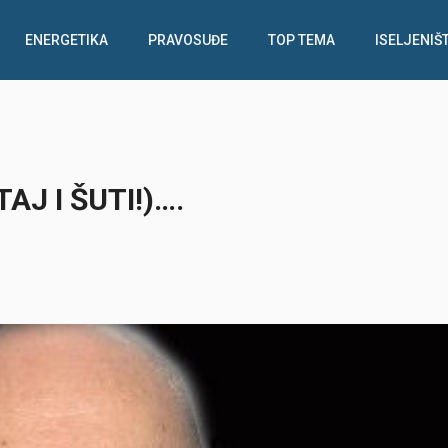
ENERGETIKA
PRAVOSUĐE
TOP TEMA
ISELJENIŠ
AJ I ŠUTI!)….