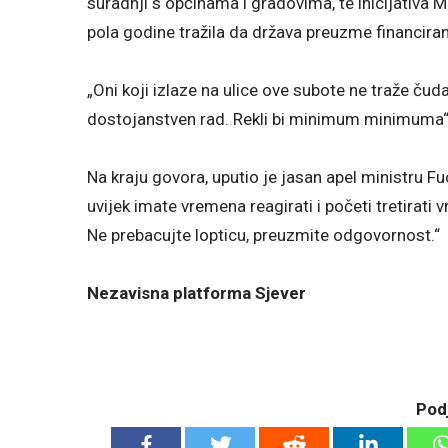
suradnji s općinama i gradovima, te inicijativa M
pola godine tražila da država preuzme financiran
„Oni koji izlaze na ulice ove subote ne traže čuda
dostojanstven rad. Rekli bi minimum minimuma“,
Na kraju govora, uputio je jasan apel ministru F
uvijek imate vremena reagirati i početi tretirati
Ne prebacujte lopticu, preuzmite odgovornost.“
Nezavisna platforma Sjever
Podj