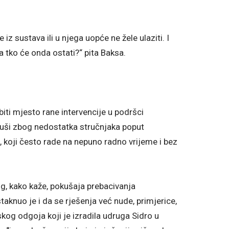
e iz sustava ili u njega uopće ne žele ulaziti. I
a tko će onda ostati?“ pita Baksa.
biti mjesto rane intervencije u podršci
guši zbog nedostatka stručnjaka poput
a, koji često rade na nepuno radno vrijeme i bez
, kako kaže, pokušaja prebacivanja
aknuo je i da se rješenja već nude, primjerice,
kog odgoja koji je izradila udruga Sidro u