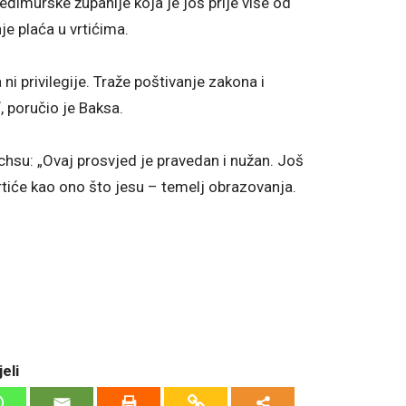
eđimurske županije koja je još prije više od
je plaća u vrtićima.
 ni privilegije. Traže poštivanje zakona i
 poručio je Baksa.
uchsu: „Ovaj prosvjed je pravedan i nužan. Još
 vrtiće kao ono što jesu – temelj obrazovanja.
eli