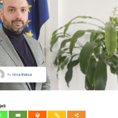
Ivica Baksa
By
eli