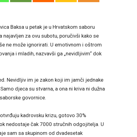
Ivica Baksa u petak je u Hrvatskom saboru
a najavljen za ovu subotu, poručivši kako se
iše ne može ignorirati. U emotivnom i oštrom
ovanja i mladih, nazvavši ga „nevidljivim“ dok
jed. Nevidljiv im je zakon koji im jamči jednake
. Samo djeca su stvarna, a ona ni kriva ni dužna
a saborske govornice.
potvrđuju kadrovsku krizu, gotovo 30%
ok nedostaje čak 7000 stručnih odgojitelja. U
ostaje sam sa skupinom od dvadesetak