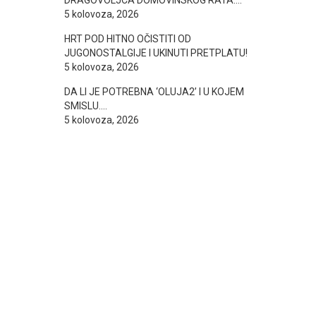
DRAGOVOLJCA DOMOVINSKOG RATA….
5 kolovoza, 2026
HRT POD HITNO OČISTITI OD
JUGONOSTALGIJE I UKINUTI PRETPLATU!
5 kolovoza, 2026
DA LI JE POTREBNA ‘OLUJA2’ I U KOJEM
SMISLU….
5 kolovoza, 2026