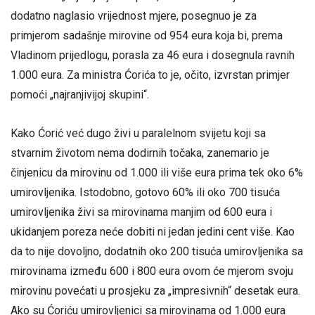
dodatno naglasio vrijednost mjere, posegnuo je za
primjerom sadašnje mirovine od 954 eura koja bi, prema
Vladinom prijedlogu, porasla za 46 eura i dosegnula ravnih
1.000 eura. Za ministra Ćorića to je, očito, izvrstan primjer
pomoći „najranjivijoj skupini“.
Kako Ćorić već dugo živi u paralelnom svijetu koji sa
stvarnim životom nema dodirnih točaka, zanemario je
činjenicu da mirovinu od 1.000 ili više eura prima tek oko 6%
umirovljenika. Istodobno, gotovo 60% ili oko 700 tisuća
umirovljenika živi sa mirovinama manjim od 600 eura i
ukidanjem poreza neće dobiti ni jedan jedini cent više. Kao
da to nije dovoljno, dodatnih oko 200 tisuća umirovljenika sa
mirovinama između 600 i 800 eura ovom će mjerom svoju
mirovinu povećati u prosjeku za „impresivnih“ desetak eura.
Ako su Ćoriću umirovljenici sa mirovinama od 1.000 eura