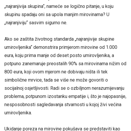
„najranjivija skupina“, nameće se logično pitanje, u koju
skupinu spadaju oni sa upola manjim mirovinama? U
„najranjiviju“ sasvim sigurno ne.
Ako se zaštita životnog standarda „najranjivije skupine
umirovljenika“ demonstrira primjerom mirovine od 1.000
eura, koju prima manje od deset posto umirovljenika, a
potpuno zanemaruje preostalih 90% sa mirovinama nižim od
800 eura, koji ovom mjerom ne dobivaju ništa ili tek
simbolične mrvice, tada se više ne može govoriti o
socijalnoj osjetljivosti. Radi se o ozbiljnom nerazumijevanju
problema, potpunom izostanku empatije i, što je najopasnije,
nesposobnosti sagledavanja stvarnosti u kojoj živi većina
umirovljenika.
Ukidanje poreza na mirovine pokušava se predstaviti kao