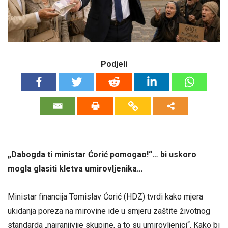
Podjeli
„Dabogda ti ministar Ćorić pomogao!“… bi uskoro
mogla glasiti kletva umirovljenika…
Ministar financija Tomislav Ćorić (HDZ) tvrdi kako mjera
ukidanja poreza na mirovine ide u smjeru zaštite životnog
standarda „najranjivije skupine, a to su umirovljenici“. Kako bi