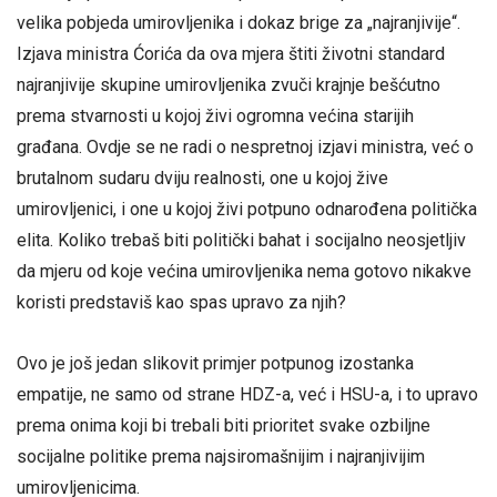
velika pobjeda umirovljenika i dokaz brige za „najranjivije“.
Izjava ministra Ćorića da ova mjera štiti životni standard
najranjivije skupine umirovljenika zvuči krajnje bešćutno
prema stvarnosti u kojoj živi ogromna većina starijih
građana. Ovdje se ne radi o nespretnoj izjavi ministra, već o
brutalnom sudaru dviju realnosti, one u kojoj žive
umirovljenici, i one u kojoj živi potpuno odnarođena politička
elita. Koliko trebaš biti politički bahat i socijalno neosjetljiv
da mjeru od koje većina umirovljenika nema gotovo nikakve
koristi predstaviš kao spas upravo za njih?
Ovo je još jedan slikovit primjer potpunog izostanka
empatije, ne samo od strane HDZ-a, već i HSU-a, i to upravo
prema onima koji bi trebali biti prioritet svake ozbiljne
socijalne politike prema najsiromašnijim i najranjivijim
umirovljenicima.