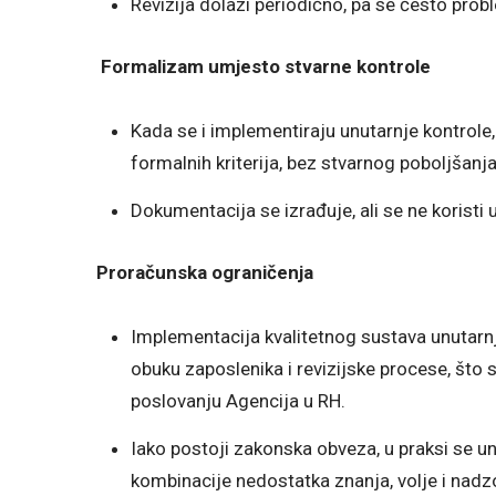
Revizija dolazi periodično, pa se često prob
Formalizam umjesto stvarne kontrole
Kada se i implementiraju unutarnje kontrole
formalnih kriterija, bez stvarnog poboljšanj
Dokumentacija se izrađuje, ali se ne korist
Proračunska ograničenja
Implementacija kvalitetnog sustava unutarnji
obuku zaposlenika i revizijske procese, što
poslovanju Agencija u RH.
Iako postoji zakonska obveza, u praksi se u
kombinacije nedostatka znanja, volje i nadzo