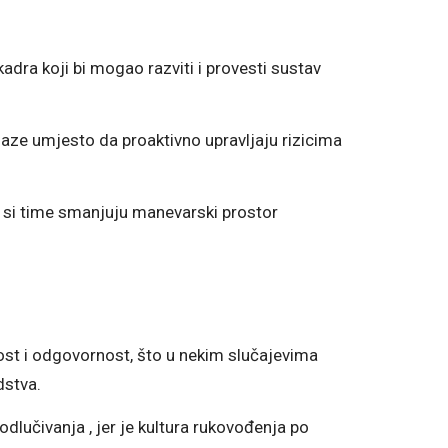
ra koji bi mogao razviti i provesti sustav
laze umjesto da proaktivno upravljaju rizicima
r si time smanjuju manevarski prostor
ost i odgovornost, što u nekim slučajevima
dstva.
odlučivanja , jer je kultura rukovođenja po