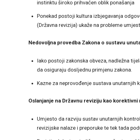
instinktu široko prihvaćen oblik ponašanja
Ponekad postoji kultura izbjegavanja odgovo
(Državna revizija) ukaže na probleme umjest
Nedovoljna provedba Zakona o sustavu unutar
Iako postoji zakonska obveza, nadležna tije
da osiguraju dosljednu primjenu zakona.
Kazne za neprovođenje sustava unutarnjih k
Oslanjanje na Državnu reviziju kao korektivn
Umjesto da razviju sustav unutarnjih kontro
revizijske nalaze i preporuke te tek tada p