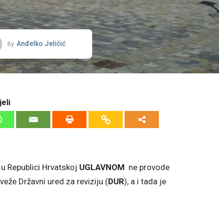
Anđelko Jeličić
By
eli
 u Republici Hrvatskoj
UGLAVNOM
ne provode
veže Državni ured za reviziju (
DUR
), a i tada je