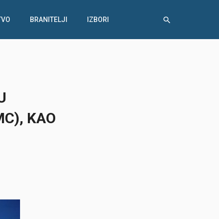
TVO
BRANITELJI
IZBORI
U
C), KAO