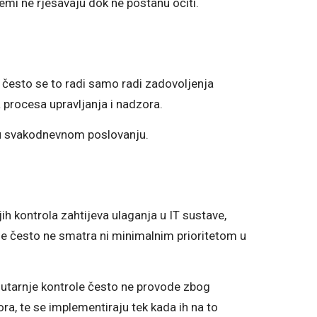
lemi ne rješavaju dok ne postanu očiti.
, često se to radi samo radi zadovoljenja
a procesa upravljanja i nadzora.
i u svakodnevnom poslovanju.
h kontrola zahtijeva ulaganja u IT sustave,
 se često ne smatra ni minimalnim prioritetom u
nutarnje kontrole često ne provode zbog
ra, te se implementiraju tek kada ih na to