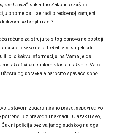
jene brojila“
, sukladno Zakonu o zaštiti
ju o tome da li se radi o redovnoj zamjeni
 o kakvom se brojilu radi?
laća račune za struju te s tog osnova ne postoji
maciju nikako ne bi trebali a ni smjeli biti
u ili bilo kakvu informaciju, na Vama je da
sebno ako živite u malom stanu a takvo bi Vam
ra učestalog boravka a naročito spavaće sobe.
sništvo Ustavom zagarantirano pravo, nepovredivo
 potrebe i uz pravednu naknadu. Ulazak u svoj
 Čak ni policija bez valjanog sudskog naloga