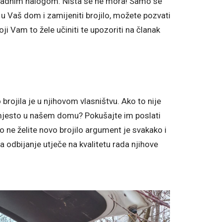
radnim nalogom. Ništa se ne mora! Samo se
 u Vaš dom i zamijeniti brojilo, možete pozvati
 koji Vam to žele učiniti te upozoriti na članak
 brojila je u njihovom vlasništvu. Ako to nije
no mjesto u našem domu? Pokušajte im poslati
o ne želite novo brojilo argument je svakako i
 odbijanje utječe na kvalitetu rada njihove