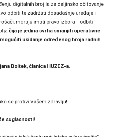
enju digitalnih brojila za daljinsko očitovanje
pravo odbiti te zadržati dosadašnje uređaje i
ošači, moraju imati pravo izbora i odbiti
olja
čija je jedina svrha smanjiti operativne
 omogućiti ukidanje određenog broja radnih
ljana Boltek, članica HUZEZ-a.
ko se protivi Vašem zdravlju!
še suglasnosti!
vijest o isključenju radi isteka ovjere brojila“
,