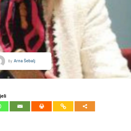
Arna Šebalj
By
eli