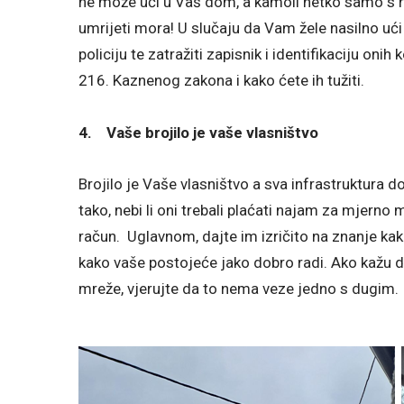
ne može ući u Vaš dom, a kamoli netko samo s 
umrijeti mora! U slučaju da Vam žele nasilno ući
policiju te zatražiti zapisnik i identifikaciju onih
216. Kaznenog zakona i kako ćete ih tužiti.
4.
Vaše brojilo je vaše vlasništvo
Brojilo je Vaše vlasništvo a sva infrastruktura do
tako, nebi li oni trebali plaćati najam za mjer
račun. Uglavnom, dajte im izričito na znanje kak
kako vaše postojeće jako dobro radi. Ako kažu da
mreže, vjerujte da to nema veze jedno s dugim.