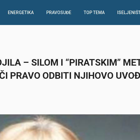
ENERGETIKA
PRAVOSUĐE
TOP TEMA
ISELJENIŠ
OJILA – SILOM I “PIRATSKIM” M
AČI PRAVO ODBITI NJIHOVO UVO