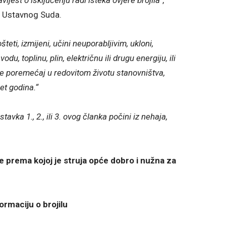
u Ustavnog Suda.
ošteti, izmijeni, učini neuporabljivim, ukloni,
du, toplinu, plin, električnu ili drugu energiju, ili
e poremećaj u redovitom životu stanovništva,
et godina.“
tavka 1., 2., ili 3. ovog članka počini iz nehaja,
e prema kojoj je struja opće dobro i nužna za
ormaciju o brojilu