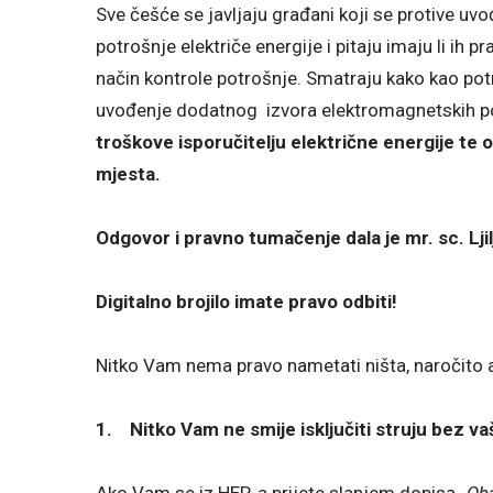
Sve češće se javljaju građani koji se protive uvođ
potrošnje električe energije i pitaju imaju li ih 
način kontrole potrošnje. Smatraju kako kao potr
uvođenje dodatnog izvora elektromagnetskih p
troškove isporučitelju električne energije te
mjesta.
Odgovor i pravno tumačenje dala je mr. sc. Lji
Digitalno brojilo imate pravo odbiti!
Nitko Vam nema pravo nametati ništa, naročito a
1.
Nitko Vam ne smije isključiti struju bez va
Ako Vam se iz HEP-a prijete slanjem dopisa
„Oba