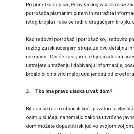
Pri primitku dopisa
„Poziv na dogovor termina zam
potrošača pismenim putem ih zatražite informaci
istog brojila ili ako se radi o drugačijem brojilu,
Kao redoviti potrošač i potrošač koji redovito p
razlog za isključenjem struje, za ovu detaljnu info
uskraćeni. Oni će zasigurno izbjegavati dati prav
ustrajete u traženju i dobivanju informacije, po
brojilo bilo na vrlo maloj udaljenosti od prosto
3.
Tko ima pravo ulaska u vaš dom?
Bilo da se radi o stanu ili kući, privatno je vla
osim u slučaju na temelju zakona utvrđene javne
dom možete dopustiti isključivo svojom voljom.