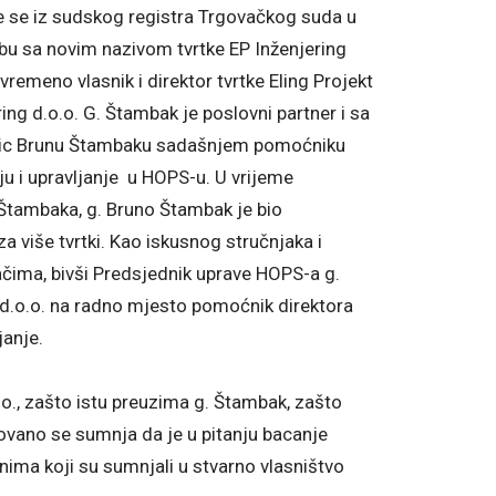
e se iz sudskog registra Trgovačkog suda u
ebu sa novim nazivom tvrtke EP Inženjering
remeno vlasnik i direktor tvrtke Eling Projekt
ring d.o.o. G. Štambak je poslovni partner i sa
stric Brunu Štambaku sadašnjem pomoćniku
nju i upravljanje u HOPS-u. U vrijeme
 Štambaka, g. Bruno Štambak je bio
a više tvrtki. Kao iskusnog stručnjaka i
čima, bivši Predsjednik uprave HOPS-a g.
 d.o.o. na radno mjesto pomoćnik direktora
janje.
.o., zašto istu preuzima g. Štambak, zašto
snovano se sumnja da je u pitanju bacanje
onima koji su sumnjali u stvarno vlasništvo