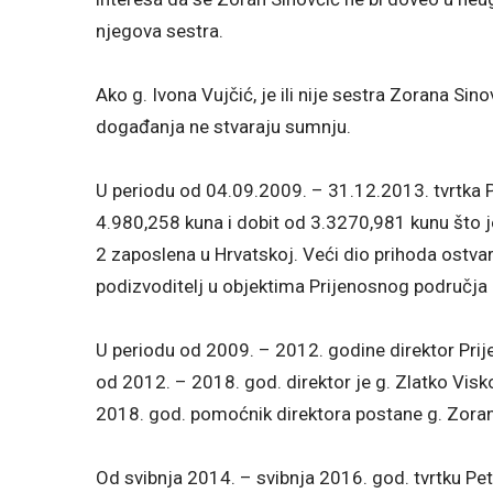
njegova sestra.
Ako g. Ivona Vujčić, je ili nije sestra Zorana S
događanja ne stvaraju sumnju.
U periodu od 04.09.2009. – 31.12.2013. tvrtka Pe
4.980,258 kuna i dobit od 3.3270,981 kunu što je
2 zaposlena u Hrvatskoj. Veći dio prihoda ostv
podizvoditelj u objektima Prijenosnog područja S
U periodu od 2009. – 2012. godine direktor Prije
od 2012. – 2018. god. direktor je g. Zlatko Visk
2018. god. pomoćnik direktora postane g. Zoran
Od svibnja 2014. – svibnja 2016. god. tvrtku Petr