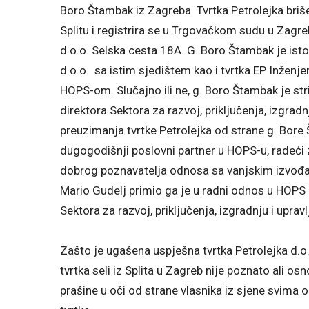
Boro Štambak iz Zagreba. Tvrtka Petrolejka briš
Splitu i registrira se u Trgovačkom sudu u Zagr
d.o.o. Selska cesta 18A. G. Boro Štambak je istov
d.o.o. sa istim sjedištem kao i tvrtka EP Inženje
HOPS-om. Slučajno ili ne, g. Boro Štambak je 
direktora Sektora za razvoj, priključenja, izgrad
preuzimanja tvrtke Petrolejka od strane g. Bore
dugogodišnji poslovni partner u HOPS-u, radeći z
dobrog poznavatelja odnosa sa vanjskim izvođa
Mario Gudelj primio ga je u radni odnos u HOPS
Sektora za razvoj, priključenja, izgradnju i upravl
Zašto je ugašena uspješna tvrtka Petrolejka d.o
tvrtka seli iz Splita u Zagreb nije poznato ali o
prašine u oči od strane vlasnika iz sjene svima 