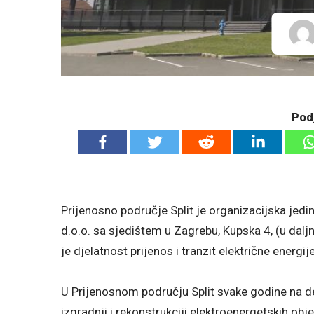
Podj
Prijenosno područje Split je organizacijska jed
d.o.o. sa sjedištem u Zagrebu, Kupska 4, (u dalj
je djelatnost prijenos i tranzit električne energije
U Prijenosnom području Split svake godine na des
izgradnji i rekonstrukciji elektroenergetskih obje