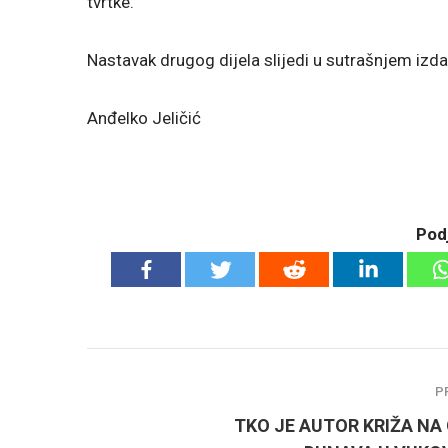
tvrtke.
Nastavak drugog dijela slijedi u sutrašnjem izda
Anđelko Jeličić
Podj
P
TKO JE AUTOR KRIŽA NA