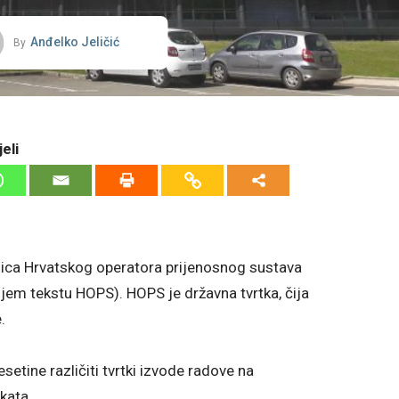
Anđelko Jeličić
By
eli
inica Hrvatskog operatora prijenosnog sustava
njem tekstu HOPS). HOPS je državna tvrtka, čija
.
etine različiti tvrtki izvode radove na
kata.