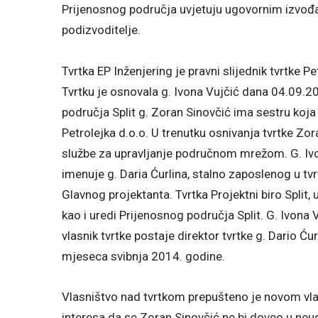
Prijenosnog područja uvjetuju ugovornim izvođa
podizvoditelje.
Tvrtka EP Inženjering je pravni slijednik tvrtke Pe
Tvrtku je osnovala g. Ivona Vujčić dana 04.09.2
područja Split g. Zoran Sinovčić ima sestru koja
Petrolejka d.o.o. U trenutku osnivanja tvrtke Zo
službe za upravljanje područnom mrežom. G. Ivon
imenuje g. Daria Ćurlina, stalno zaposlenog u tvr
Glavnog projektanta. Tvrtka Projektni biro Split, 
kao i uredi Prijenosnog područja Split. G. Ivona V
vlasnik tvrtke postaje direktor tvrtke g. Dario Ćurl
mjeseca svibnja 2014. godine.
Vlasništvo nad tvrtkom prepušteno je novom vl
interesa da se Zoran Sinovčić ne bi doveo u neug