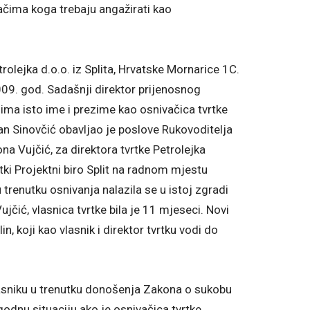
čima koga trebaju angažirati kao
trolejka d.o.o. iz Splita, Hrvatske Mornarice 1C.
009. god. Sadašnji direktor prijenosnog
 ima isto ime i prezime kao osnivačica tvrtke
ran Sinovčić obavljao je poslove Rukovoditelja
a Vujčić, za direktora tvrtke Petrolejka
tki Projektni biro Split na radnom mjestu
u trenutku osnivanja nalazila se u istoj zgradi
ujčić, vlasnica tvrtke bila je 11 mjeseci. Novi
in, koji kao vlasnik i direktor tvrtku vodi do
asniku u trenutku donošenja Zakona o sukobu
odnu situaciju ako je osnivačica tvrtke