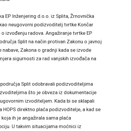
ka EP Inženjering d.o.o. iz Splita, Žrnovnička
 kao neugovorni podizvoditelj tvrtke Končar
re o izvođenju radova. Angažiranje tvrtke EP
odručja Split na način protivan Zakonu o javnoj
e nabave, Zakona o gradnji kada se izvode
mjera sigurnosti za rad vanjskih izvođača na
 područja Split odobravali podizvoditeljima
zvoditeljima što je obveza iz dokumentacije
ugovornim izvoditeljem. Kada bi se sklapali
a HOPS direktno plaća podizvoditelje, a kad se
 koja ih je angažirala sama plaća
pciju. U takvim situacijama moćnici iz