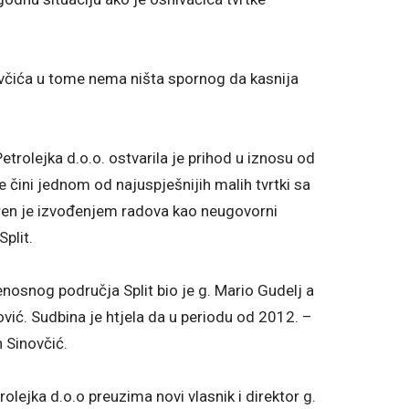
inovčića u tome nema ništa spornog da kasnija
trolejka d.o.o. ostvarila je prihod u iznosu od
 čini jednom od najuspješnijih malih tvrtki sa
aren je izvođenjem radova kao neugovorni
plit.
nosnog područja Split bio je g. Mario Gudelj a
ović. Sudbina je htjela da u periodu od 2012. –
 Sinovčić.
olejka d.o.o preuzima novi vlasnik i direktor g.