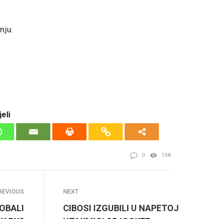
nju.
eli
0
138
REVIOUS
NEXT
 OBALI
CIBOSI IZGUBILI U NAPETOJ