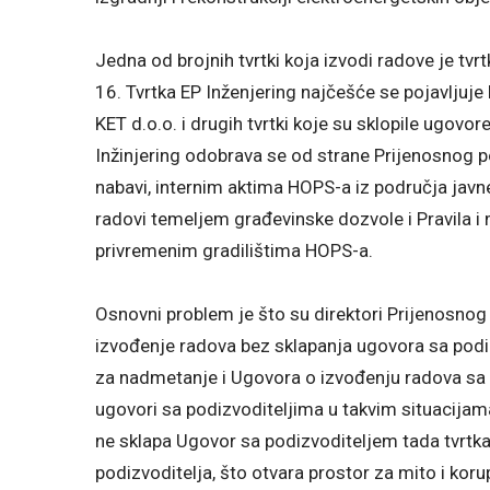
Jedna od brojnih tvrtki koja izvodi radove je tvrt
16. Tvrtka EP Inženjering najčešće se pojavljuje
KET d.o.o. i drugih tvrtki koje su sklopile ugovo
Inžinjering odobrava se od strane Prijenosnog p
nabavi, internim aktima HOPS-a iz područja javn
radovi temeljem građevinske dozvole i Pravila i 
privremenim gradilištima HOPS-a.
Osnovni problem je što su direktori Prijenosnog
izvođenje radova bez sklapanja ugovora sa podi
za nadmetanje i Ugovora o izvođenju radova sa 
ugovori sa podizvoditeljima u takvim situacijam
ne sklapa Ugovor sa podizvoditeljem tada tvrtka
podizvoditelja, što otvara prostor za mito i koru