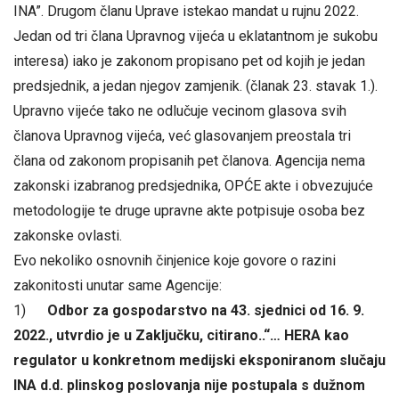
INA”. Drugom članu Uprave istekao mandat u rujnu 2022.
Jedan od tri člana Upravnog vijeća u eklatantnom je sukobu
interesa) iako je zakonom propisano pet od kojih je jedan
predsjednik, a jedan njegov zamjenik. (članak 23. stavak 1.).
Upravno vijeće tako ne odlučuje vecinom glasova svih
članova Upravnog vijeća, već glasovanjem preostala tri
člana od zakonom propisanih pet članova. Agencija nema
zakonski izabranog predsjednika, OPĆE akte i obvezujuće
metodologije te druge upravne akte potpisuje osoba bez
zakonske ovlasti.
Evo nekoliko osnovnih činjenice koje govore o razini
zakonitosti unutar same Agencije:
1)
Odbor za gospodarstvo na 43. sjednici od 16. 9.
2022., utvrdio je u Zaključku, citirano..“… HERA kao
regulator u konkretnom medijski eksponiranom slučaju
INA d.d. plinskog poslovanja nije postupala s dužnom