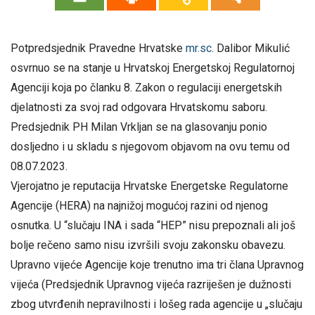
Potpredsjednik Pravedne Hrvatske
mr.sc
. Dalibor Mikulić
osvrnuo se na stanje u Hrvatskoj Energetskoj Regulatornoj
Agenciji koja po članku 8. Zakon o regulaciji energetskih
djelatnosti za svoj rad odgovara Hrvatskomu saboru.
Predsjednik PH Milan Vrkljan se na glasovanju ponio
dosljedno i u skladu s njegovom objavom na ovu temu od
08.07.2023.
Vjerojatno je reputacija Hrvatske Energetske Regulatorne
Agencije (HERA) na najnižoj mogućoj razini od njenog
osnutka. U “slučaju INA i sada “HEP” nisu prepoznali ali još
bolje rečeno samo nisu izvršili svoju zakonsku obavezu.
Upravno vijeće Agencije koje trenutno ima tri člana Upravnog
vijeća (Predsjednik Upravnog vijeća razriješen je dužnosti
zbog utvrđenih nepravilnosti i lošeg rada agencije u „slučaju