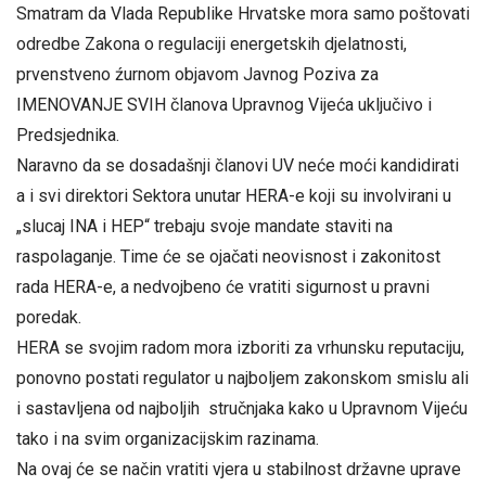
Smatram da Vlada Republike Hrvatske mora samo poštovati
odredbe Zakona o regulaciji energetskih djelatnosti,
prvenstveno źurnom objavom Javnog Poziva za
IMENOVANJE SVIH članova Upravnog Vijeća uključivo i
Predsjednika.
Naravno da se dosadašnji članovi UV neće moći kandidirati
a i svi direktori Sektora unutar HERA-e koji su involvirani u
„slucaj INA i HEP“ trebaju svoje mandate staviti na
raspolaganje. Time će se ojačati neovisnost i zakonitost
rada HERA-e, a nedvojbeno će vratiti sigurnost u pravni
poredak.
HERA se svojim radom mora izboriti za vrhunsku reputaciju,
ponovno postati regulator u najboljem zakonskom smislu ali
i sastavljena od najboljih stručnjaka kako u Upravnom Vijeću
tako i na svim organizacijskim razinama.
Na ovaj će se način vratiti vjera u stabilnost državne uprave