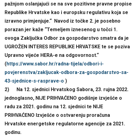
pažnjom oslanjajući se na sve pozitivne pravne propise
Republike Hrvatske kao i europsku regulativu koja se
izravno primjenjuje.“ Navod iz točke 2. je posebno
porazan jer kaže “Temeljem iznesenog u točci 1.
ovoga Zaključka Odbor za gospodarstvo smatra da je
UGROŽEN INTERES REPUBLIKE HRVATSKE te se poziva
Upravno vijeće HERA-e na odgovornost.“
(
https://www.sabor.hr/radna-
tijela/odbori-i-
povjerenstva/
zakljucak-odbora-za-
gospodarstvo-sa-
43-sjednice-s-
rasprave-o
)
2) Na 12. sjednici Hrvatskog Sabora, 23. rujna 2022.
jednoglasno, NIJE PRIHVAĆENO godišnje izvješće o
radu za 2021. godinu na 12. sjednici te NIJE
PRIHVAĆENO Izvješće o ostvarenju proračuna
Hrvatske energetske regulatorne agencije za 2021.
godinu.