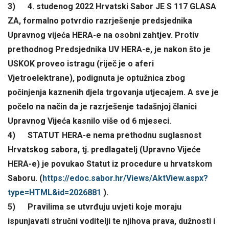
3) 4. studenog 2022 Hrvatski Sabor JE S 117 GLASA
ZA, formalno potvrdio razrješenje predsjednika
Upravnog vijeća HERA-e na osobni zahtjev. Protiv
prethodnog Predsjednika UV HERA-e, je nakon što je
USKOK proveo istragu (riječ je o aferi
Vjetroelektrane), podignuta je optužnica zbog
počinjenja kaznenih djela trgovanja utjecajem. A sve je
počelo na način da je razrješenje tadašnjoj članici
Upravnog Vijeća kasnilo više od 6 mjeseci.
4) STATUT HERA-e nema prethodnu suglasnost
Hrvatskog sabora, tj. predlagatelj (Upravno Vijeće
HERA-e) je povukao Statut iz procedure u hrvatskom
Saboru. (
https://edoc.sabor.hr/Views/
AktView.aspx?
type=HTML&id=
2026881
).
5) Pravilima se utvrđuju uvjeti koje moraju
ispunjavati stručni voditelji te njihova prava, dužnosti i