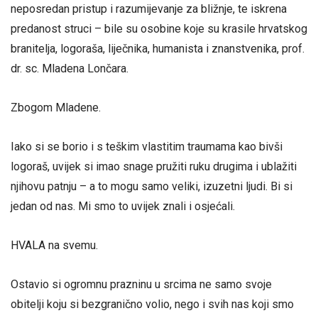
neposredan pristup i razumijevanje za bližnje, te iskrena
predanost struci – bile su osobine koje su krasile hrvatskog
branitelja, logoraša, liječnika, humanista i znanstvenika, prof.
dr. sc. Mladena Lončara.
Zbogom Mladene.
Iako si se borio i s teškim vlastitim traumama kao bivši
logoraš, uvijek si imao snage pružiti ruku drugima i ublažiti
njihovu patnju – a to mogu samo veliki, izuzetni ljudi. Bi si
jedan od nas. Mi smo to uvijek znali i osjećali.
HVALA na svemu.
Ostavio si ogromnu prazninu u srcima ne samo svoje
obitelji koju si bezgranično volio, nego i svih nas koji smo