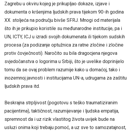
Zagrebu u okviru kojeg je prikupljao dokaze, izjave i
dokumenta o kršenjima ljudskih prava tijekom 90-ih godina
XX. stoljeća na području bivše SFRJ. Mnogi od materijala
što ih je prikupio koristile su međunarodne institucije, pa i
UN, ICTY, ICJ u izradi svojih dokumenata ili tijekom sudskih
procesa (za podizanje optužnica za ratne zločine i zločine
protiv čovječnosti). Naročito su bila dragocjena njegova
svjedočanstva o logorima u Srbiji, što je uvelike doprinijelo
tomu da se ovaj problem razumije kako u domaćoj, tako i
inozemnoj javnosti i institucijama UN-a, udrugama za zaštitu
ljudskih prava itd.
Beskrajna strpljivost (pogotovu s teško traumatiziranim
pacijentima), taktičnost, razumijevanje i ljudska empatija,
spremnost da i uz rizik vlastitog života uvijek bude na
usluzi onima koji trebaju pomoć, a uz sve to samozatajnost,