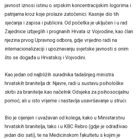
javnost iznosi istinu o srpskim koncentracijskim logorima i
patnjama kroz koje prolaze zatočenici. Kasnije dio tih
sjećanja i zapisa i publicira. Od početka je uključen i u rad
Zajednice izbjeglih i prognanih Hrvata iz Vojvodine, kao član
njezina prvog Upravnog odbora, gdje vrijedno radi na
internacionalizaciji i upoznavanju svjetske javnosti s onim
što se događa u Hrvatskoj i Vojvodini.
Kao jedan od najbližih suradnika tadašnjeg ministra
hrvatskih branitelja dr. Njavre, radi u sustavu psihološke
skrbi za branitelje kao načelnik Odsjeka za psihosocijalnu
pomoć, ali u isto vrijeme i nastavlja usavršavanje u struci.
Bio je cijenjen i uvažavan od kolega, kako u Ministarstvu
hrvatskih branitelja, tako i u KBC Rebro (gdje je odrađivao
jedan dio sati), te na Medicinskom fakultetu s kojim je