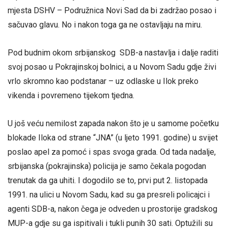
mjesta DSHV – Podružnica Novi Sad da bi zadržao posao i
sačuvao glavu. No i nakon toga ga ne ostavljaju na miru.
Pod budnim okom srbijanskog SDB-a nastavlja i dalje raditi
svoj posao u Pokrajinskoj bolnici, a u Novom Sadu gdje živi
vrlo skromno kao podstanar – uz odlaske u Ilok preko
vikenda i povremeno tijekom tjedna.
U još veću nemilost zapada nakon što je u samome početku
blokade Iloka od strane “JNA” (u ljeto 1991. godine) u svijet
poslao apel za pomoć i spas svoga grada. Od tada nadalje,
srbijanska (pokrajinska) policija je samo čekala pogodan
trenutak da ga uhiti. I dogodilo se to, prvi put 2. listopada
1991. na ulici u Novom Sadu, kad su ga presreli policajci i
agenti SDB-a, nakon čega je odveden u prostorije gradskog
MUP-a gdje su ga ispitivali i tukli punih 30 sati. Optužili su