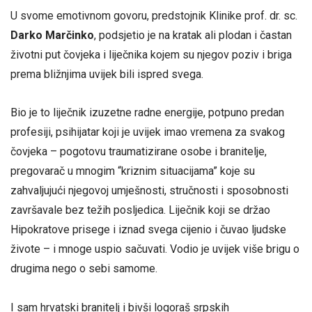
U svome emotivnom govoru, predstojnik Klinike prof. dr. sc.
Darko Marčinko
, podsjetio je na kratak ali plodan i častan
životni put čovjeka i liječnika kojem su njegov poziv i briga
prema bližnjima uvijek bili ispred svega.
Bio je to liječnik izuzetne radne energije, potpuno predan
profesiji, psihijatar koji je uvijek imao vremena za svakog
čovjeka – pogotovu traumatizirane osobe i branitelje,
pregovarač u mnogim “kriznim situacijama” koje su
zahvaljujući njegovoj umješnosti, stručnosti i sposobnosti
završavale bez težih posljedica. Liječnik koji se držao
Hipokratove prisege i iznad svega cijenio i čuvao ljudske
živote – i mnoge uspio sačuvati. Vodio je uvijek više brigu o
drugima nego o sebi samome.
I sam hrvatski branitelj i bivši logoraš srpskih