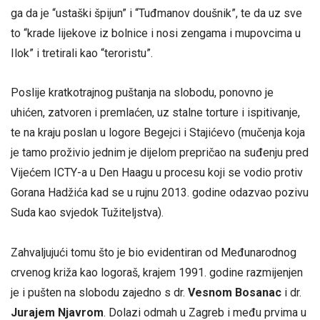
ga da je “ustaški špijun” i “Tuđmanov doušnik”, te da uz sve
to “krade lijekove iz bolnice i nosi zengama i mupovcima u
Ilok” i tretirali kao “teroristu”.
Poslije kratkotrajnog puštanja na slobodu, ponovno je
uhićen, zatvoren i premlaćen, uz stalne torture i ispitivanje,
te na kraju poslan u logore Begejci i Stajićevo (mučenja koja
je tamo proživio jednim je dijelom prepričao na suđenju pred
Vijećem ICTY-a u Den Haagu u procesu koji se vodio protiv
Gorana Hadžića kad se u rujnu 2013. godine odazvao pozivu
Suda kao svjedok Tužiteljstva).
Zahvaljujući tomu što je bio evidentiran od Međunarodnog
crvenog križa kao logoraš, krajem 1991. godine razmijenjen
je i pušten na slobodu zajedno s dr.
Vesnom Bosanac
i dr.
Jurajem Njavrom
. Dolazi odmah u Zagreb i među prvima u