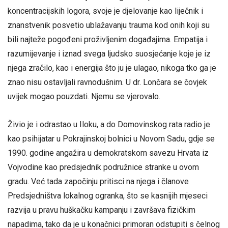
koncentracijskih logora, svoje je djelovanje kao liječnik i
znanstvenik posvetio ublažavanju trauma kod onih koji su
bili najteže pogođeni proživljenim događajima. Empatija i
razumijevanje i iznad svega ljudsko suosjećanje koje je iz
njega zračilo, kao i energija što ju je ulagao, nikoga tko ga je
znao nisu ostavljali ravnodušnim. U dr. Lončara se čovjek
uvijek mogao pouzdati. Njemu se vjerovalo.
Živio je i odrastao u Iloku, a do Domovinskog rata radio je
kao psihijatar u Pokrajinskoj bolnici u Novom Sadu, gdje se
1990. godine angažira u demokratskom savezu Hrvata iz
Vojvodine kao predsjednik podružnice stranke u ovom
gradu. Već tada započinju pritisci na njega i članove
Predsjedništva lokalnog ogranka, što se kasnijih mjeseci
razvija u pravu huškačku kampanju i završava fizičkim
napadima, tako da je u konačnici primoran odstupiti s čelnog