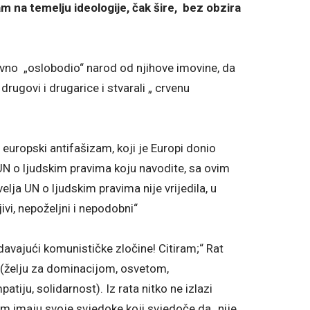
m na temelju ideologije, čak šire, bez obzira
vno „oslobodio“ narod od njihove imovine, da
drugovi i drugarice i stvarali „ crvenu
europski antifašizam, koji je Europi donio
 UN o ljudskim pravima koju navodite, sa ovim
a UN o ljudskim pravima nije vrijedila, u
vi, nepoželjni i nepodobni“
davajući komunističke zločine! Citiram;“ Rat
re (želju za dominacijom, osvetom,
atiju, solidarnost). Iz rata nitko ne izlazi
žim imaju svoje svjedoke koji svjedoče da „nije