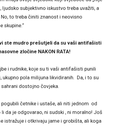
 ljudsko subjektivno iskustvo treba uvažiti, a
i. No, to treba činiti znanost i neovisno
e skupine.“
vi ste mudro prešutjeli da su vaši antifašisti
 masovne zločine NAKON RATA!
 i rudnike, koje su ti vaši antifašisti punili
ukupno pola milijuna likvidiranih. Da, i to su
se sahrani dostojno čovjeka.
 pogubili četnike i ustaše, ali niti jednom od
 li da je odgovarao, ni sudski , ni moralno! Još
se istražuje i otkrivaju jame i grobišta, ali koga