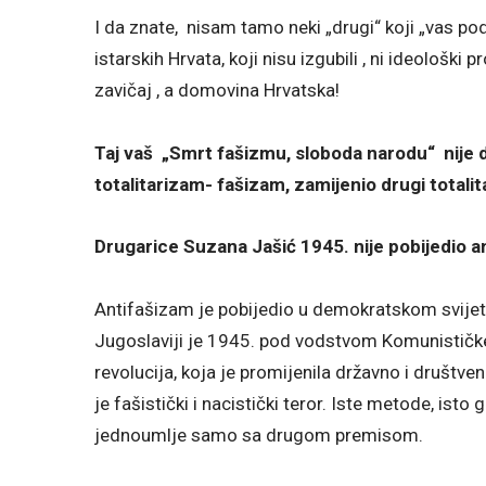
I da znate, nisam tamo neki „drugi“ koji „vas p
istarskih Hrvata, koji nisu izgubili , ni ideološki p
zavičaj , a domovina Hrvatska!
Taj vaš „Smrt fašizmu, sloboda narodu“ nije 
totalitarizam- fašizam, zamijenio drugi total
Drugarice Suzana Jašić 1945. nije pobijedio
Antifašizam je pobijedio u demokratskom svijetu 
Jugoslaviji je 1945. pod vodstvom Komunističke
revolucija, koja je promijenila državno i društv
je fašistički i nacistički teror. Iste metode, isto
jednoumlje samo sa drugom premisom.