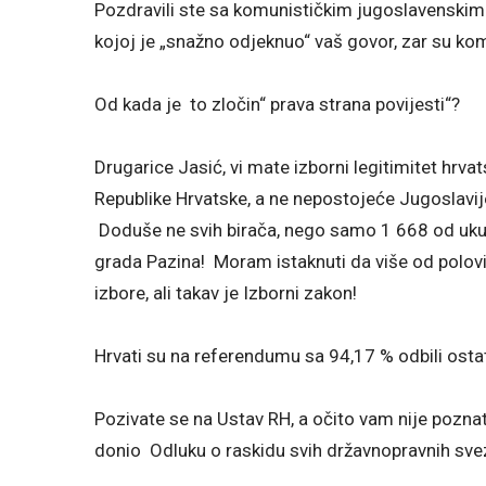
Pozdravili ste sa komunističkim jugoslavenskim 
kojoj je „snažno odjeknuo“ vaš govor, zar su kom
Od kada je to zločin“ prava strana povijesti“?
Drugarice Jasić, vi mate izborni legitimitet hr
Republike Hrvatske, a ne nepostojeće Jugoslavije,
Doduše ne svih birača, nego samo 1 668 od ukup
grada Pazina! Moram istaknuti da više od polovi
izbore, ali takav je Izborni zakon!
Hrvati su na referendumu sa 94,17 % odbili ostati 
Pozivate se na Ustav RH, a očito vam nije poznat
donio Odluku o raskidu svih državnopravnih sv