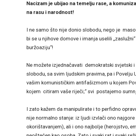
Nacizam je ubijao na temelju rase, a komuniza
na rasu i narodnost!
I ne samo što nije donio slobodu, nego je maso
bi se u njihove domove i imanja uselili „zaslužni“ 
buržoaziju“!
Ne možete izjednačavati demokratski svjetski i 
slobodu, sa svim ljudskim pravima, pa i Povelju
vašim komunističkim antifašizmom u kojem Povelj
kojem citiram vaše riječi;“ svi postajemo sumnji
I zato kažem da manipulirate i to perfidno oprav
nije normalno stanje: iz ljudi izvlači ono najgo
okorištavanjem), ali i ono najbolje (herojstvo, emp
neoštećen kao osoba. Zato i svaki rat i svaki re