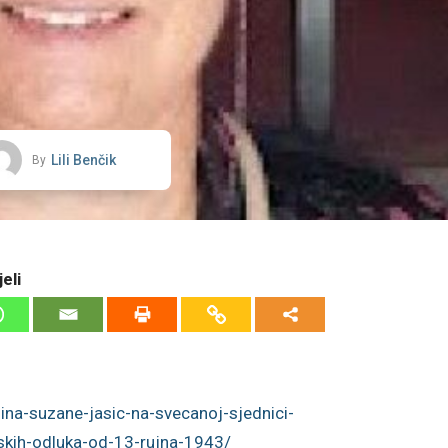
Lili Benčik
By
eli
ina-suzane-jasic-na-svecanoj-sjednici-
skih-odluka-od-13-rujna-1943/