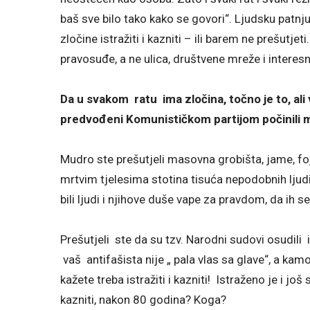
baš sve bilo tako kako se govori“. Ljudsku patnju,
zločine istražiti i kazniti – ili barem ne prešutjet
pravosuđe, a ne ulica, društvene mreže i interesn
Da u svakom ratu ima zločina, točno je to, ali 
predvođeni Komunističkom partijom počinili
Mudro ste prešutjeli masovna grobišta, jame, fojbe
mrtvim tjelesima stotina tisuća nepodobnih ljudi, 
bili ljudi i njihove duše vape za pravdom, da ih 
Prešutjeli ste da su tzv. Narodni sudovi osudili i
vaš antifašista nije „ pala vlas sa glave“, a kamo
kažete treba istražiti i kazniti! Istraženo je i još 
kazniti, nakon 80 godina? Koga?