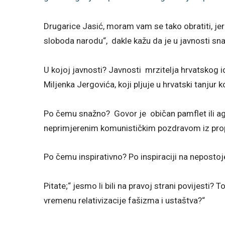
Drugarice Jasić, moram vam se tako obratiti, je
sloboda narodu“, dakle kažu da je u javnosti sna
U kojoj javnosti? Javnosti mrzitelja hrvatskog
Miljenka Jergovića, koji pljuje u hrvatski tanjur ko
Po čemu snažno? Govor je običan pamflet ili agi
neprimjerenim komunističkim pozdravom iz prop
Po čemu inspirativno? Po inspiraciji na neposto
Pitate;“ jesmo li bili na pravoj strani povijesti? 
vremenu relativizacije fašizma i ustaštva?“