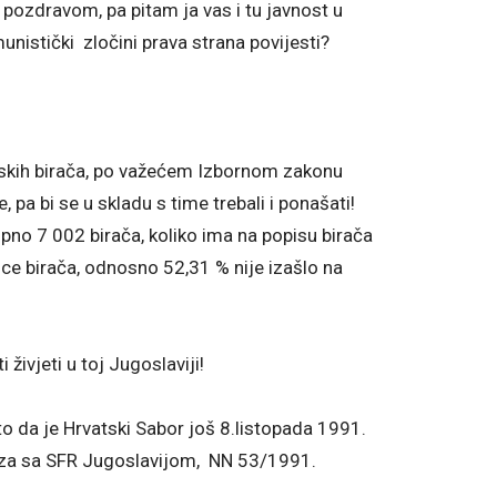
pozdravom, pa pitam ja vas i tu javnost u
unistički zločini prava strana povijesti?
vatskih birača, po važećem Izbornom zakonu
 pa bi se u skladu s time trebali i ponašati!
no 7 002 birača, koliko ima na popisu birača
ce birača, odnosno 52,31 % nije izašlo na
živjeti u toj Jugoslaviji!
o da je Hrvatski Sabor još 8.listopada 1991.
eza sa SFR Jugoslavijom, NN 53/1991.