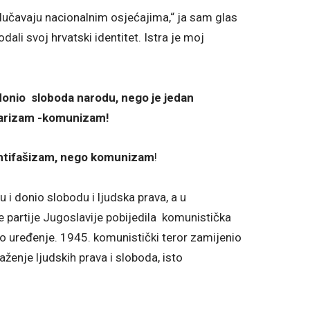
odučavaju nacionalnim osjećajima,“ ja sam glas
rodali svoj hrvatski identitet. Istra je moj
donio sloboda narodu, nego je jedan
itarizam -komunizam!
 antifašizam, nego komunizam
!
i donio slobodu i ljudska prava, a u
 partije Jugoslavije pobijedila komunistička
eno uređenje. 1945. komunistički teror zamijenio
 gaženje ljudskih prava i sloboda, isto