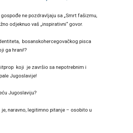
r gospođe ne pozdravljaju sa „Smrt fašizmu,
žno odjeknuo vaš „inspirativni“ govor.
 identiteta, bosanskohercegovačkog pisca
ji ga hrani!?
tprop koji je završio sa nepotrebnim i
ale Jugoslavije!
jeću Jugoslaviju?
To je, naravno, legitimno pitanje – osobito u