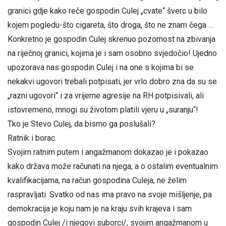
granici gdje kako reče gospodin Culej „cvate“ šverc u bilo
kojem pogledu-što cigareta, što droga, što ne znam čega …
Konkretno je gospodin Culej skrenuo pozornost na zbivanja
na riječnoj granici, kojima je i sam osobno svjedočio! Ujedno
upozorava nas gospodin Culej i na one s kojima bi se
nekakvi ugovori trebali potpisati, jer vrlo dobro zna da su se
„razni ugovori“ i za vrijeme agresije na RH potpisivali, ali
istovremeno, mnogi su životom platili vjeru u „suranju“!
Tko je Stevo Culej, da bismo ga poslušali?
Ratnik i borac.
Svojim ratnim putem i angažmanom dokazao je i pokazao
kako država može računati na njega, a o ostalim eventualnim
kvalifikacijama, na račun gospodina Culeja, ne želim
raspravljati. Svatko od nas ima pravo na svoje mišljenje, pa
demokracija je koju nam je na kraju svih krajeva i sam
gospodin Culej /i njegovi suborci/, svojim angažmanom u