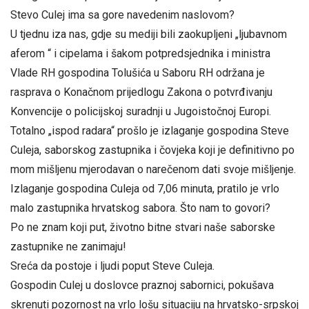
Stevo Culej ima sa gore navedenim naslovom?
U tjednu iza nas, gdje su mediji bili zaokupljeni „ljubavnom
aferom “ i cipelama i šakom potpredsjednika i ministra
Vlade RH gospodina Tolušića u Saboru RH održana je
rasprava o Konačnom prijedlogu Zakona o potvrđivanju
Konvencije o policijskoj suradnji u Jugoistočnoj Europi.
Totalno „ispod radara“ prošlo je izlaganje gospodina Steve
Culeja, saborskog zastupnika i čovjeka koji je definitivno po
mom mišljenu mjerodavan o narečenom dati svoje mišljenje.
Izlaganje gospodina Culeja od 7,06 minuta, pratilo je vrlo
malo zastupnika hrvatskog sabora. Što nam to govori?
Po ne znam koji put, životno bitne stvari naše saborske
zastupnike ne zanimaju!
Sreća da postoje i ljudi poput Steve Culeja.
Gospodin Culej u doslovce praznoj sabornici, pokušava
skrenuti pozornost na vrlo lošu situaciju na hrvatsko-srpskoj