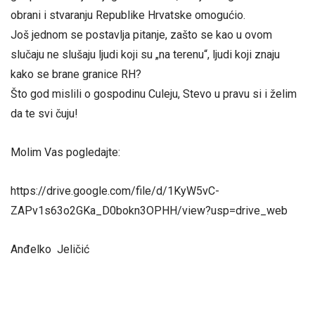
obrani i stvaranju Republike Hrvatske omogućio.
Još jednom se postavlja pitanje, zašto se kao u ovom
slučaju ne slušaju ljudi koji su „na terenu“, ljudi koji znaju
kako se brane granice RH?
Što god mislili o gospodinu Culeju, Stevo u pravu si i želim
da te svi čuju!
Molim Vas pogledajte:
https://drive.google.com/file/d/1KyW5vC-
ZAPv1s63o2GKa_D0bokn3OPHH/view?usp=drive_web
Anđelko Jeličić