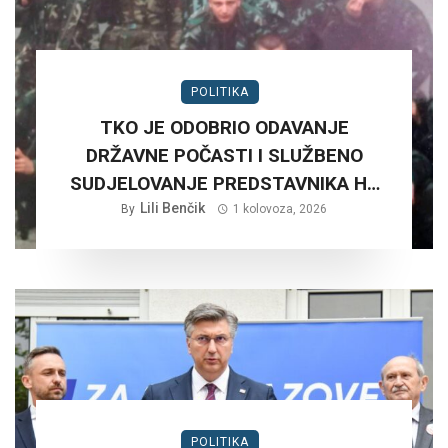
POLITIKA
TKO JE ODOBRIO ODAVANJE
DRŽAVNE POČASTI I SLUŽBENO
SUDJELOVANJE PREDSTAVNIKA HV
NA RUŠNJAKU KOD BADERNE 27,
Lili Benčik
By
1 kolovoza, 2026
SRPNJA 2026. GODINE.?
POLITIKA