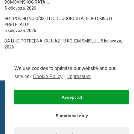
DOMOVINSKOG RATA….
5 kolovoza, 2026
HRT POD HITNO OČISTITI OD JUGONOSTALGIJE I UKINUTI
PRETPLATU!
5 kolovoza, 2026
DA LI JE POTREBNA ‘OLUJA2’ I U KOJEM SMISLU….
5 kolovoza,
2026
We use cookies to optimize our website and our
service.
Cookie Policy
-
Impressum
Accept all
IMPRESSUM
UVIJETI KORIŠTENJA
COOKIE POLICY (EU)
Functional only
© BezCenzure 2017 - Izradio i održava
Inpendio