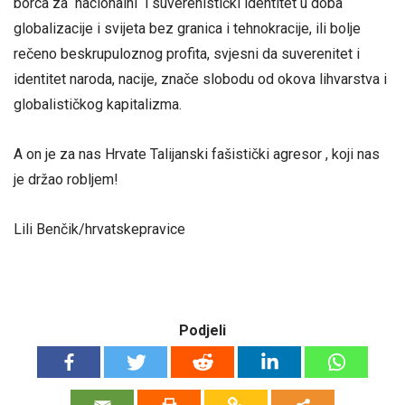
borca za nacionalni i suverenistički identitet u doba
globalizacije i svijeta bez granica i tehnokracije, ili bolje
rečeno beskrupuloznog profita, svjesni da suverenitet i
identitet naroda, nacije, znače slobodu od okova lihvarstva i
globalističkog kapitalizma.
A on je za nas Hrvate Talijanski fašistički agresor , koji nas
je držao robljem!
Lili Benčik/hrvatskepravice
Podjeli