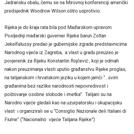
Jadransku obalu, čemu se na Mirovnoj konferenciji američki
predsjednik Woodrow Wilson oštro usprotivio.
Rijeka je do kraja rata bila pod Mađarskom upravom.
Posljednji mađarski guverner Rijeke barun Zoltan
Jekelfalussy predao je gubernijske zgrade predstavnicima
Narodnog vijeća iz Zagreba, a vlast u gradu preuzeo je
povjerenik za Rijeku Konstantin Rojčević , koji je odmah
nakon preuzimanja vlasti uputio građanstvu Rijeke proglas,
na talijanskom i hrvatskom jeziku u kojem jamči “…svim
građanima bez razlike narodnosti nepovredivost i
poštovanje osobne slobode i imetka”. Talijani su na
Narodno vijeće gledali kao na uzurpatorsku i okupacijsku
vlast i organizirali se u “Consiglio Nazionale deli Italiani di
Fiume” (“Nacionalno vijeće Talijana Rijeke”)