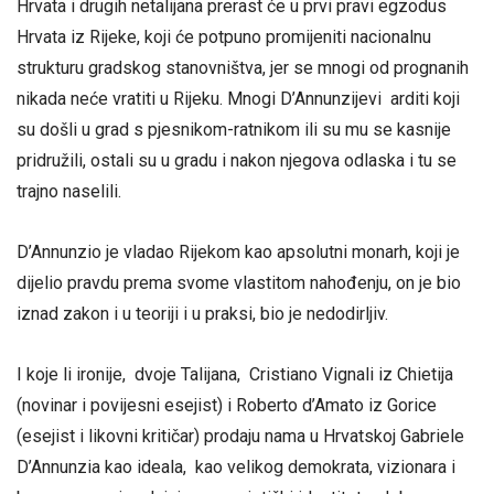
Hrvata i drugih netalijana prerast će u prvi pravi egzodus
Hrvata iz Rijeke, koji će potpuno promijeniti nacionalnu
strukturu gradskog stanovništva, jer se mnogi od prognanih
nikada neće vratiti u Rijeku. Mnogi D’Annunzijevi arditi koji
su došli u grad s pjesnikom-ratnikom ili su mu se kasnije
pridružili, ostali su u gradu i nakon njegova odlaska i tu se
trajno naselili.
D’Annunzio je vladao Rijekom kao apsolutni monarh, koji je
dijelio pravdu prema svome vlastitom nahođenju, on je bio
iznad zakon i u teoriji i u praksi, bio je nedodirljiv.
I koje li ironije, dvoje Talijana, Cristiano Vignali iz Chietija
(novinar i povijesni esejist) i Roberto d’Amato iz Gorice
(esejist i likovni kritičar) prodaju nama u Hrvatskoj Gabriele
D’Annunzia kao ideala, kao velikog demokrata, vizionara i