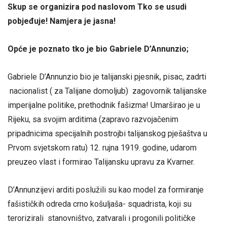
Skup se organizira pod naslovom Tko se usudi
pobjeđuje! Namjera je jasna!
Opće je poznato tko je bio Gabriele D’Annunzio;
Gabriele D’Annunzio bio je talijanski pjesnik, pisac, zadrti
nacionalist ( za Talijane domoljub) zagovornik talijanske
imperijalne politike, prethodnik fašizma! Umarširao je u
Rijeku, sa svojim arditima (zapravo razvojačenim
pripadnicima specijalnih postrojbi talijanskog pješaštva u
Prvom svjetskom ratu) 12. rujna 1919. godine, udarom
preuzeo vlast i formirao Talijansku upravu za Kvarner.
D’Annunzijevi arditi poslužili su kao model za formiranje
fašističkih odreda crno košuljaša- squadrista, koji su
terorizirali stanovništvo, zatvarali i progonili političke