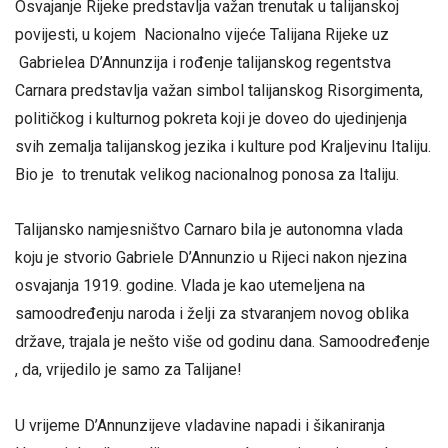
Osvajanje Rijeke predstavlja važan trenutak u talijanskoj
povijesti, u kojem Nacionalno vijeće Talijana Rijeke uz
Gabrielea D’Annunzija i rođenje talijanskog regentstva
Carnara predstavlja važan simbol talijanskog Risorgimenta,
političkog i kulturnog pokreta koji je doveo do ujedinjenja
svih zemalja talijanskog jezika i kulture pod Kraljevinu Italiju.
Bio je to trenutak velikog nacionalnog ponosa za Italiju.
Talijansko namjesništvo Carnaro bila je autonomna vlada
koju je stvorio Gabriele D’Annunzio u Rijeci nakon njezina
osvajanja 1919. godine. Vlada je kao utemeljena na
samoodređenju naroda i želji za stvaranjem novog oblika
države, trajala je nešto više od godinu dana. Samoodređenje
, da, vrijedilo je samo za Talijane!
U vrijeme D’Annunzijeve vladavine napadi i šikaniranja