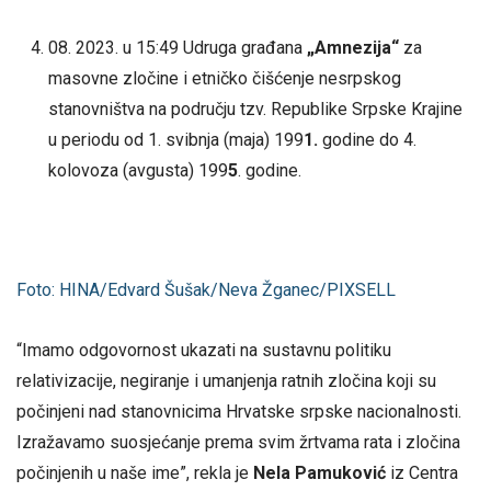
08. 2023. u 15:49 Udruga građana
„
Amnezija“
za
masovne zločine i etničko čišćenje nesrpskog
stanovništva na području tzv. Republike Srpske Krajine
u periodu od 1. svibnja (maja) 199
1.
godine do 4.
kolovoza (avgusta) 199
5
. godine.
Foto: HINA/Edvard Šušak/Neva Žganec/PIXSELL
“Imamo odgovornost ukazati na sustavnu politiku
relativizacije, negiranje i umanjenja ratnih zločina koji su
počinjeni nad stanovnicima Hrvatske srpske nacionalnosti.
Izražavamo suosjećanje prema svim žrtvama rata i zločina
počinjenih u naše ime”, rekla je
Nela Pamuković
iz Centra