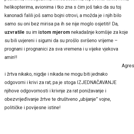
helikopterima, avionima i tko zna s čim još tako da su toj
kanonadi falili još samo bojni otrovi, a možda je i njih bilo
samo su oni bez mirisa pa ih se nije moglo osjetiti! Da,
uzvratile
su im
istom mjerom
nekadašnje komšije za koje
su bili uvjereni i sigurni da su prošlo svršeno vrijeme –
prognani i prognanici za sva vremena i u vijeke vjekova
amin!!
Agreso
i žrtva nikako, nigdje i nikada ne mogu biti jednako
odgovorni i krivi za rat; pa je stoga IZJEDNAČAVANJE
njihove odgovornosti i krivnje za rat ponižavanje i
obezvrijeđivanje žrtve te društveno „ubijanje” vojne,
političke i povijesne istine!