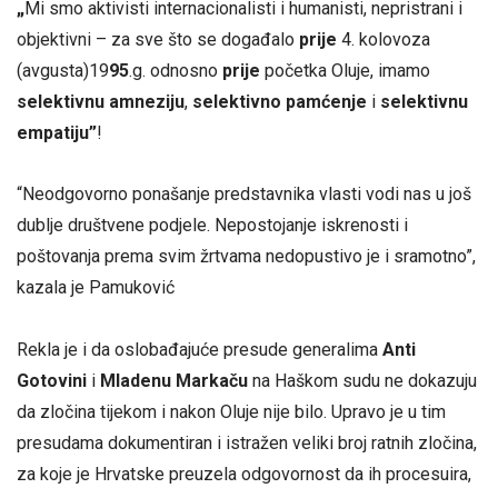
„
Mi smo aktivisti internacionalisti i humanisti, nepristrani i
objektivni – za sve što se događalo
prije
4. kolovoza
(avgusta)19
95
.g. odnosno
prije
početka Oluje, imamo
selektivnu amneziju
,
selektivno pamćenje
i
selektivnu
empatiju”
!
“Neodgovorno ponašanje predstavnika vlasti vodi nas u još
dublje društvene podjele. Nepostojanje iskrenosti i
poštovanja prema svim žrtvama nedopustivo je i sramotno”,
kazala je Pamuković
Rekla je i da oslobađajuće presude generalima
Anti
Gotovini
i
Mladenu Markaču
na Haškom sudu ne dokazuju
da zločina tijekom i nakon Oluje nije bilo. Upravo je u tim
presudama dokumentiran i istražen veliki broj ratnih zločina,
za koje je Hrvatske preuzela odgovornost da ih procesuira,