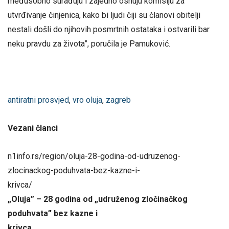
međusobno surađuju i zajedno osnuju komisiju za
utvrđivanje činjenica, kako bi ljudi čiji su članovi obitelji
nestali došli do njihovih posmrtnih ostataka i ostvarili bar
neku pravdu za života”, poručila je Pamuković.
antiratni prosvjed
,
vro oluja
,
zagreb
Vezani članci
n1info.rs/region/oluja-28-godina-od-udruzenog-
zlocinackog-poduhvata-bez-kazne-i-
krivca/
„Oluja” – 28 godina od „udruženog zločinačkog
poduhvata” bez kazne i
krivc