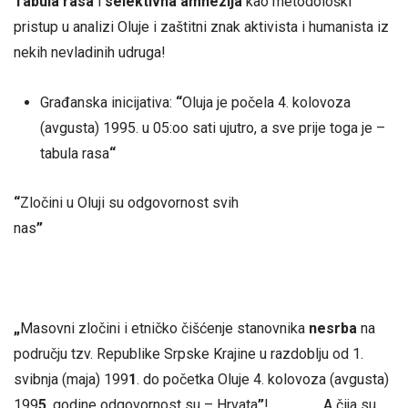
Tabula rasa
i
selektivna amnezija
kao metodološki
pristup u analizi Oluje i zaštitni znak aktivista i humanista iz
nekih nevladinih udruga!
Građanska inicijativa:
“
Oluja je počela 4. kolovoza
(avgusta) 1995. u 05:oo sati ujutro, a sve prije toga je –
tabula rasa
“
“
Zločini u Oluji su odgovornost svih
nas
”
„
Masovni zločini i etničko čišćenje stanovnika
nesrba
na
području tzv. Republike Srpske Krajine u razdoblju od 1.
svibnja (maja) 199
1
. do početka Oluje 4. kolovoza (avgusta)
199
5
. godine odgovornost su – Hrvata
”
! A čija su