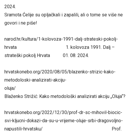
2024
Sramota Ćelije su opljačkali i zapalili, ali o tome se više ne
govori i ne piše!
narod.hr/kultura/1-kolovoza-1991-dalj-strateski-pokolj-
hrvata 1. kolovoza 1991. Dalj –
strateški pokolj Hrvata 01. 08. 2024.
hrvatskonebo.org/2020/08/05/blazenko-strizic-kako-
metodoloski-analizirati-akciju-
oluj
Blaženko Strižić: Kako metodološki analizirati akciju „Oluja“?
hrvatskonebo.org/2022/12/30/prof-dr-sc-mihovil-biocic-
svi-kljucni-dokazi-da-su-u-vrijeme-oluje-srbi-dragovoljno-
napustili-hrvatsku/ Prof.