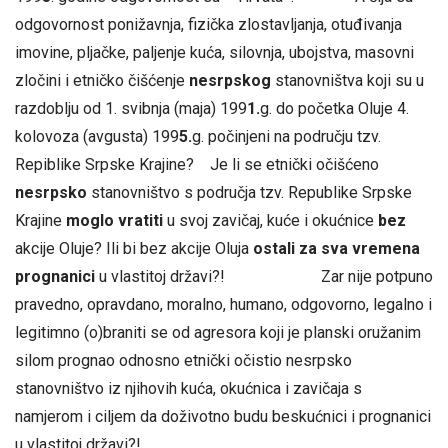
odgovornost ponižavnja, fizička zlostavljanja, otuđivanja
imovine, pljačke, paljenje kuća, silovnja, ubojstva, masovni
zločini i etničko čišćenje
nesrpskog
stanovništva koji su u
razdoblju od 1. svibnja (maja) 199
1.
g. do početka Oluje 4.
kolovoza (avgusta) 199
5.
g. počinjeni na području tzv.
Repiblike Srpske Krajine? Je li se etnički očišćeno
nesrpsko
stanovništvo s područja tzv. Republike Srpske
Krajine
moglo vratiti
u svoj zavičaj, kuće i okućnice
bez
akcije Oluje? Ili bi bez akcije Oluja
ostali za sva vremena
prognanici
u vlastitoj državi?! Zar nije potpuno
pravedno, opravdano, moralno, humano, odgovorno, legalno i
legitimno (o)braniti se od agresora koji je planski oružanim
silom prognao odnosno etnički očistio nesrpsko
stanovništvo iz njihovih kuća, okućnica i zavičaja s
namjerom i ciljem da doživotno budu beskućnici i prognanici
u vlastitoj državi?!