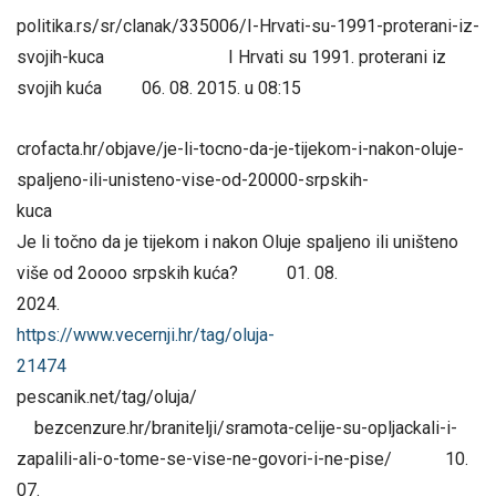
politika.rs/sr/clanak/335006/I-Hrvati-su-1991-proterani-iz-
svojih-kuca I Hrvati su 1991. proterani iz
svojih kuća 06. 08. 2015. u 08:15
crofacta.hr/objave/je-li-tocno-da-je-tijekom-i-nakon-oluje-
spaljeno-ili-unisteno-vise-od-20000-srpskih-
kuc
Je li točno da je tijekom i nakon Oluje spaljeno ili uništeno
više od 2oooo srpskih kuća? 01. 08.
2024.
https://www.vecernji.hr/tag/oluja-
21474
pescanik.net/tag/oluja/
bezcenzure.hr/branitelji/sramota-celije-su-opljackali-i-
zapalili-ali-o-tome-se-vise-ne-govori-i-ne-pise/ 10.
07.