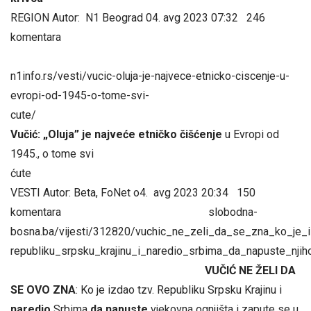
REGION Autor: N1 Beograd 04. avg 2023 07:32 246
komentara
n1info.rs/vesti/vucic-oluja-je-najvece-etnicko-ciscenje-u-
evropi-od-1945-o-tome-svi-
cute/
Vučić: „Oluja” je najveće etničko čišćenje
u Evropi od
1945., o tome svi
ćut
VESTI Autor: Beta, FoNet o4. avg 2023 20:34 150
komentara slobodna-
bosna.ba/vijesti/312820/vuchic_ne_zeli_da_se_zna_ko_
republiku_srpsku_krajinu_i_naredio_srbima_da
VUČIĆ NE ŽELI DA
SE OVO ZNA
: Ko je izdao tzv. Republiku Srpsku Krajinu i
naredio
Srbima
da napuste
vjekovna ognjišta i zapute se u