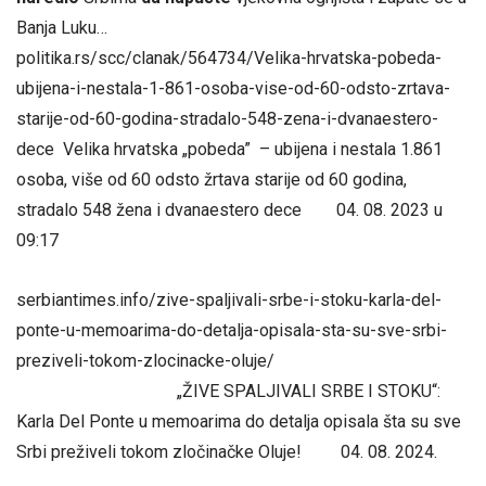
Banja Luku…
politika.rs/scc/clanak/564734/Velika-hrvatska-pobeda-
ubijena-i-nestala-1-861-osoba-vise-od-60-odsto-zrtava-
starije-od-60-godina-stradalo-548-zena-i-dvanaestero-
dece Velika hrvatska „pobeda” – ubijena i nestala 1.861
osoba, više od 60 odsto žrtava starije od 60 godina,
stradalo 548 žena i dvanaestero dece 04. 08. 2023 u
09:17
serbiantimes.info/zive-spaljivali-srbe-i-stoku-karla-del-
ponte-u-memoarima-do-detalja-opisala-sta-su-sve-srbi-
preziveli-tokom-zlocinacke-oluje/
„ŽIVE SPALJIVALI SRBE I STOKU“:
Karla Del Ponte u memoarima do detalja opisala šta su sve
Srbi preživeli tokom zločinačke Oluje! 04. 08. 2024.