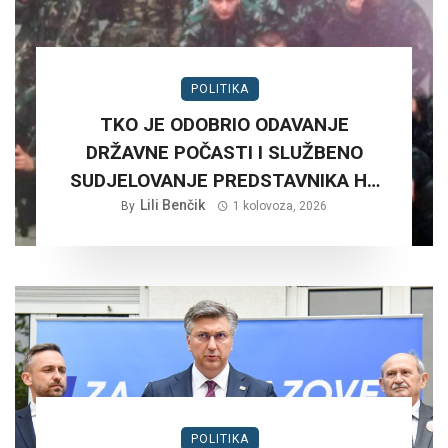
POLITIKA
TKO JE ODOBRIO ODAVANJE
DRŽAVNE POČASTI I SLUŽBENO
SUDJELOVANJE PREDSTAVNIKA HV
NA RUŠNJAKU KOD BADERNE 27,
Lili Benčik
By
1 kolovoza, 2026
SRPNJA 2026. GODINE.?
POLITIKA