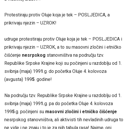
Protestiraju protiv Oluje koja je tek – POSLJEDICA, a
prikrivaju njezin – UZROK!
Nevla
udruge protestiraju protiv Oluje koja je tek – POSLJEDICA i
prikrivaju njezin – UZROK, a to su masovni zločini i etničko
čišćenje
nesrpskog
stanovništva na području tzv.
Republike Srpske Krajine koji su počinjeni u razdoblju od 1.
svibnja (maja) 199
1
.g. do početka Oluje 4. kolovoza
(avgusta) 199
5
. godine!
Na području tzv. Republike Srpske Krajine u razdoblju od 1.
svibnja (maja) 199
1.
g. pa do početka Oluje 4. kolovoza
199
5
.g. počinjeni su
masovni zločini i etničko čišćenje
nesrpskog stanovništva, ali aktivisti tih nevladinih udruga to
ne vide i ne znaju i to je za njih tabula rasa! Naime, oni