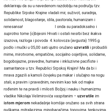
deklariraju da su u navedenom razdoblju na području tzv.
Republike Srpske Krajine vladali mir, suživot, suradnja,
solidarnost, blagostanje, idila, pastorala, humanizam i
renesansa! I onda su paradoksalno i
suprotno tome (o)bijesni Hrvati i ostali nesrbi bez ikakva
izazova, razloga i povoda 4. kolovoza (avgusta) 1995.g.
podlo i mučki u 05,00 sati ujutro oružano
uzvratili
i probudili
mirne, mirotvorne, empatične, socijalno osjetljive, solidarne,
bogobojazne, pravedne, humane i inkluzivne pacifiste i
samaritance u tzv. Republici Srpskoj Krajini! Ma da bi i
mrava zgazili a kamoli čovjeku pa makar i slučajno na nogu
stali; a pravim i pravednim, nevinim kao tek od majke
rođenim te na pravdi i milosti Božjoj i nauku i humanizmu
vladike Nikolaja Velimirovića vaspitanim –
uzvratile
im
istom mjerom
nekadašnje komšije oružano sa svih strana
puškama, mitraljezima, minobacačima, topovima. tenkovima,