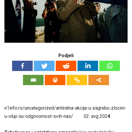
Podjeli
n1info.rs/uncategorized/antiratna-akcija-u-zagrebu-zlocini-
u-oluji-su-odgovornost-svih-nas/ 02. avg 202
4