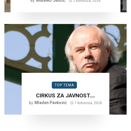
Anđelko Jeličić
TRETMAN…
By
2 kolovoza, 2026
TOP TEMA
CIRKUS ZA JAVNOST….
Mladen Pavković
By
1 kolovoza, 2026