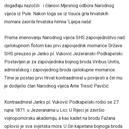
događaju nazočili i članovi Mjesnog odbora Narodnog
vijeća iz Pule. Nakon toga se iz tisuća grla hrvatskih
mornara zaorila hrvatska himna ‘Lijepa naša’.
Prema imenovanju Narodnog vijeća SHS zapovjedništvo nad
cjelokupnom flotom kao prvi zapovjednik mornarice Države
SHS preuzeo je Janko pl. Vuković Jezeranski-Podkapelski.
Postavljen je za zapovjednika bojnog broda Viribus Unitis,
admiralskog i zapovjednog broda cjelokupne mornarice.
Time je postao prvi Hrvat kontraadmiral u povijesti a čin mu
je dodijelio član Narodnog vijeća Ante Tresić Pavičić.
Kontraadmiral Janko pl. Vuković Podkapelski rodio se 27.
rujna 1871. u Jezeranama u Lici. U Rijeci je završio
vojnopomorsku akademiju, a kao kadet na brodu Fažana
oplovio je sva svjetska mora. U čin kapetana bojnoga broda