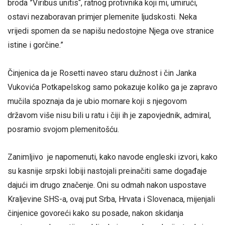
broda ”Viribus unitis“, ratnog protivnika koji mi, umirući,
ostavi nezaboravan primjer plemenite ljudskosti. Neka
vrijedi spomen da se napišu nedostojne Njega ove stranice
istine i gorčine.”
Činjenica da je Rosetti naveo staru dužnost i čin Janka
Vukovića Potkapelskog samo pokazuje koliko ga je zapravo
mučila spoznaja da je ubio mornare koji s njegovom
državom više nisu bili u ratu i čiji ih je zapovjednik, admiral,
posramio svojom plemenitošću.
Zanimljivo je napomenuti, kako navode engleski izvori, kako
su kasnije srpski lobiji nastojali preinačiti same događaje
dajući im drugo značenje. Oni su odmah nakon uspostave
Kraljevine SHS-a, ovaj put Srba, Hrvata i Slovenaca, mijenjali
činjenice govoreći kako su posade, nakon skidanja