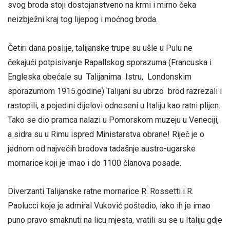
svog broda stoji dostojanstveno na krmi i mirno čeka
neizbježni kraj tog lijepog i moćnog broda.
Četiri dana poslije, talijanske trupe su ušle u Pulu ne
čekajući potpisivanje Rapallskog sporazuma (Francuska i
Engleska obećale su Talijanima Istru, Londonskim
sporazumom 1915.godine) Talijani su ubrzo brod razrezali i
rastopili, a pojedini dijelovi odneseni u Italiju kao ratni plijen.
Tako se dio pramca nalazi u Pomorskom muzeju u Veneciji,
a sidra su u Rimu ispred Ministarstva obrane! Riječ je o
jednom od najvećih brodova tadašnje austro-ugarske
mornarice koji je imao i do 1100 članova posade.
Diverzanti Talijanske ratne mornarice R. Rossetti i R.
Paolucci koje je admiral Vuković poštedio, iako ih je imao
puno pravo smaknuti na licu mjesta, vratili su se u Italiju gdje