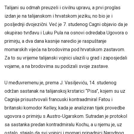
Talijani su odmah preuzeli i civilnu upravu, a prvi proglas
izdan je na talijanskom i hrvatskom jeziku, no bio je i
posljednji dvojezični. Već je 7. studenog Cagni objavio da je
okupirao tvrđavu i Luku Pula na osnovi odredaba Ugovora o
primirju, a dva dana kasnije naredio je raspuštanje
mornarskih vijeća na brodovima pod hrvatskom zastavom.
Za to su vrijeme talijanski vojnici ulazili u grad i zaposjedali
vojarne, a na brodovima su podizali svoje zastave.
U međuvremenu je, prema J. Vasiljeviću, 14. studenog
održan sastanak na talijanskoj krstarici “Pisa”, kojem su uz
Cagnija prisustvovali francuski kontraadmiral Fatou i
britanski komodor Kelley, kada je analiziran tijek provedbe
ugovora o primirju s Austro-Ugarskom. Sutradan je protokol
sa sastanka predan kontradmiralu Kochu, a u njemu je, uz
ostalo, stajalo da svi vojnici i mornari pripadnici Narodnog