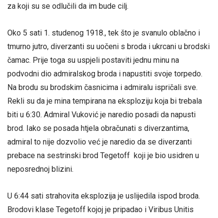
za koji su se odlučili da im bude cilj.
Oko 5 sati 1. studenog 1918., tek što je svanulo oblačno i
tmurno jutro, diverzanti su uočeni s broda i ukrcani u brodski
čamac. Prije toga su uspjeli postaviti jednu minu na
podvodni dio admiralskog broda i napustiti svoje torpedo.
Na brodu su brodskim časnicima i admiralu ispričali sve.
Rekli su da je mina tempirana na eksploziju koja bi trebala
biti u 6:30. Admiral Vuković je naredio posadi da napusti
brod. Iako se posada htjela obračunati s diverzantima,
admiral to nije dozvolio već je naredio da se diverzanti
prebace na sestrinski brod Tegetoff koji je bio usidren u
neposrednoj blizini.
U 6:44 sati strahovita eksplozija je uslijedila ispod broda.
Brodovi klase Tegetoff kojoj je pripadao i Viribus Unitis