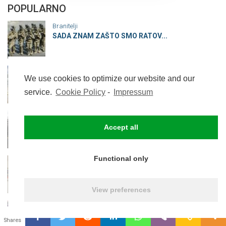
POPULARNO
Branitelji
SADA ZNAM ZAŠTO SMO RATOV...
Top tema
We use cookies to optimize our website and our
Pomoćnici u nastavi i dal...
service.
Cookie Policy
-
Impressum
Energetika
KAKO SE HRVATSKA DRŽAVA B...
Accept all
Functional only
Politika
Republika dubrovačkog kuk...
View preferences
Branitelji
0
Što to svi gledamo, a rij...
Shares