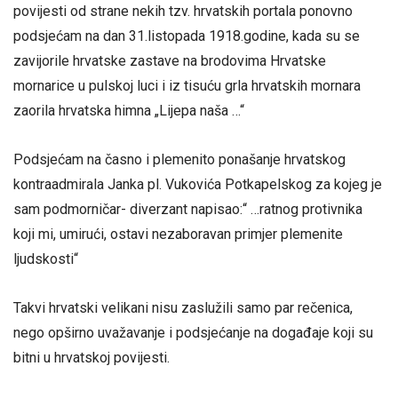
povijesti od strane nekih tzv. hrvatskih portala ponovno
podsjećam na dan 31.listopada 1918.godine, kada su se
zavijorile hrvatske zastave na brodovima Hrvatske
mornarice u pulskoj luci i iz tisuću grla hrvatskih mornara
zaorila hrvatska himna „Lijepa naša …“
Podsjećam na časno i plemenito ponašanje hrvatskog
kontraadmirala Janka pl. Vukovića Potkapelskog za kojeg je
sam podmorničar- diverzant napisao:“ …ratnog protivnika
koji mi, umirući, ostavi nezaboravan primjer plemenite
ljudskosti“
Takvi hrvatski velikani nisu zaslužili samo par rečenica,
nego opširno uvažavanje i podsjećanje na događaje koji su
bitni u hrvatskoj povijesti.