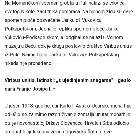
Na Mornaričkom spomen groblju u Puli nalazi se crkvica
svetog Nikole, zaštitnika pomoraca. Na njenom zidu su dvije
spomen ploče posvećene Janku pl. Vukoviću
Potkapelskom. Jedna je replika spomen-ploče Janku
Vukoviću-Podkapelskom, a original se nalazi u Vojnom
muzeju u Beču, dok je drugu postavilo društvo Viribus unitis
iz Pule. Naime tijelo Janka pl. Vuković- Potkapelskog
nikada nije pronađeno.
Viribus unitis, latinski: „s ujedinjenim snagama”– geslo
cara Franje Josipa I. –
U jesen 1918. godine, car Karlo I. Austro-Ugarske monarhije
odlučio se za mirno razdruživanje zemalja unutar monarhije
pa je novonastaloj Državi Slovenaca, Hrvata i Srba odlučio
prepustiti cjelokupnu vojnu i trgovačku flotu te sve