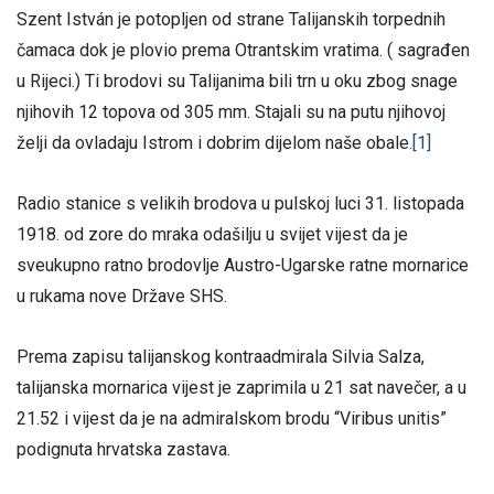
Szent István je potopljen od strane Talijanskih torpednih
čamaca dok je plovio prema Otrantskim vratima. ( sagrađen
u Rijeci.) Ti brodovi su Talijanima bili trn u oku zbog snage
njihovih 12 topova od 305 mm. Stajali su na putu njihovoj
želji da ovladaju Istrom i dobrim dijelom naše obale.
[1]
Radio stanice s velikih brodova u pulskoj luci 31. listopada
1918. od zore do mraka odašilju u svijet vijest da je
sveukupno ratno brodovlje Austro-Ugarske ratne mornarice
u rukama nove Države SHS.
Prema zapisu talijanskog kontraadmirala Silvia Salza,
talijanska mornarica vijest je zaprimila u 21 sat navečer, a u
21.52 i vijest da je na admiralskom brodu “Viribus unitis”
podignuta hrvatska zastava.