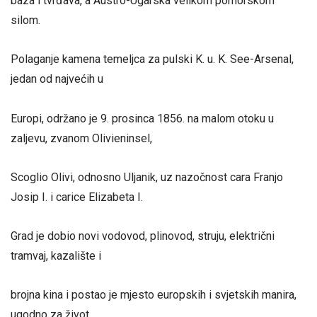
baza i tvrđava, a Austro-Ugarska velikom pomorskom
silom.
Polaganje kamena temeljca za pulski K. u. K. See-Arsenal,
jedan od najvećih u
Europi, održano je 9. prosinca 1856. na malom otoku u
zaljevu, zvanom Olivieninsel,
Scoglio Olivi, odnosno Uljanik, uz nazočnost cara Franjo
Josip I. i carice Elizabeta I.
Grad je dobio novi vodovod, plinovod, struju, električni
tramvaj, kazalište i
brojna kina i postao je mjesto europskih i svjetskih manira,
ugodno za život.