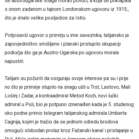
se austrougarske snage morati povući, a koja se poklapala
s onom zadanom u tajnom Londonskom ugovoru iz 1915.,
što je imalo velike posljedice za Istru.
Potpisavši ugovor o primirju u ime saveznika, talijansko je
zapovjedništvo smišljeno i planski pristupilo okupaciji
područja što ga je Austro-Ugarska po ugovoru morala
napustiti.
Talijani su požurili da osiguraju svoje interese pa su i prije
no što je primirje stupilo na snagu ušli u Trst, Lastovo, Mali
Lošinj i Zadar, a kontraadmiral Metod Koch, novi lučki
admiral u Puli, bio je potpuno iznenađen kada je 5. studenog
oko podne primio telegram talijanskog admirala Umberta
Cagnija, kojim je tražio da se jednom odredu brodova
omogući slobodan prolaz kroz Fažanski kanal i pristajanje u