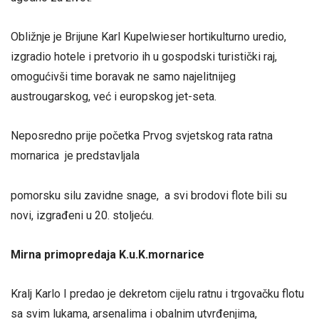
Obližnje je Brijune Karl Kupelwieser hortikulturno uredio,
izgradio hotele i pretvorio ih u gospodski turistički raj,
omogućivši time boravak ne samo najelitnijeg
austrougarskog, već i europskog jet-seta.
Neposredno prije početka Prvog svjetskog rata ratna
mornarica je predstavljala
pomorsku silu zavidne snage, a svi brodovi flote bili su
novi, izgrađeni u 20. stoljeću.
Mirna primopredaja K.u.K.mornarice
Kralj Karlo I predao je dekretom cijelu ratnu i trgovačku flotu
sa svim lukama, arsenalima i obalnim utvrđenjima,