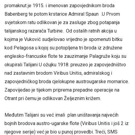
promaknut je 1915. i imenovan zapovjednikom broda
Babenberg te potom krstarice Admiral Spaun .U Prvom
svjetskom ratu odlikovan je za zasluge zbog potapanja
talijanskog razarača Turbine. Od ostalih ratnih akcija u
kojima je Vuković sudjelovao vrijedno je spomenuti bitku
kod Pelagosa u kojoj su potopljena tri broda iz združene
englesko-francuske flote te zauzimanje Palagruže koju su
okupirali Talijani U ožujku 1918. preuzeo je zapovjedništvo
nad zastavnim brodom Viribus Unitis, admiralskog i
zapovjedničkog broda cjelokupne austrougarske mornarice.
Zapovijedao je tijekom priprema prepadne operacije na
Otrant pri čemu je odlikovan Željeznim križem.
Međutim Talijani su već imali plan uništavanja najvećih
bojnih brodova austro-ugarske flote (Viribus Unitis i još 2 iz
njegove serije) već je bio u punoj provedbi. Treći, SMS