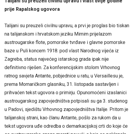
Talijani su preuzeli civilnu upravu i vlast dvije godine
prije Rapalskog ugovora
Talijani su preuzeli civilnu upravu, a prvi je proglas bio tiskan
na talijanskom i hrvatskom jeziku Mirnim prijelazom
austrougarske flote, pomorske tvrđave i glavne pomorske
baze u Puli koncem 1918. pod vlast Narodnog vijeća iz
Zagreba, status najvećeg istarskog grada ipak nije
definitivno riješen. Za konferencijskim stolom Vrhovnog
ratnog savjeta Antante, pobjednice u ratu, u Versaillesu je,
prema Mornaričkom glasniku, 31. listopada sastavljen i
prihvaćen tekst ugovora o primirju. Opunomoćeni izaslanici
austrougarskog zapovjedništva potpisali su ga 3. studenog
u Padovi, sjedištu Vrhovnog zapovjedništva Italije. Pritom je
talijanskoj strani, kao članu Antante, pošlo za rukom da u
tekst ugovora uđe odredba o demarkacijskoj crti do koje će