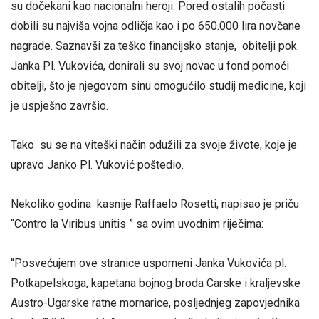
su dočekani kao nacionalni heroji. Pored ostalih počasti
dobili su najviša vojna odličja kao i po 650.000 lira novčane
nagrade. Saznavši za teško financijsko stanje, obitelji pok.
Janka Pl. Vukovića, donirali su svoj novac u fond pomoći
obitelji, što je njegovom sinu omogućilo studij medicine, koji
je uspješno završio.
Tako su se na viteški način odužili za svoje živote, koje je
upravo Janko Pl. Vuković poštedio.
Nekoliko godina kasnije Raffaelo Rosetti, napisao je priču
“Contro la Viribus unitis ” sa ovim uvodnim riječima:
“Posvećujem ove stranice uspomeni Janka Vukovića pl.
Potkapelskoga, kapetana bojnog broda Carske i kraljevske
Austro-Ugarske ratne mornarice, posljednjeg zapovjednika