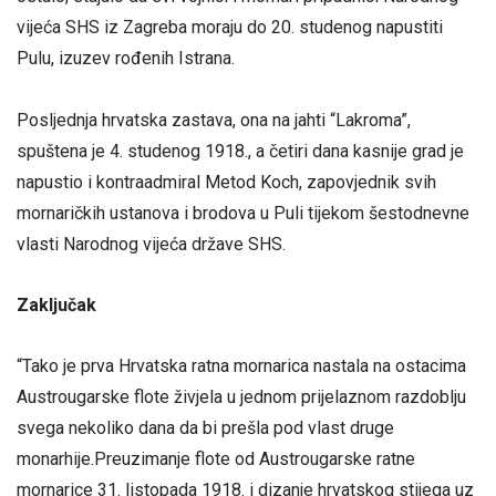
vijeća SHS iz Zagreba moraju do 20. studenog napustiti
Pulu, izuzev rođenih Istrana.
Posljednja hrvatska zastava, ona na jahti “Lakroma”,
spuštena je 4. studenog 1918., a četiri dana kasnije grad je
napustio i kontraadmiral Metod Koch, zapovjednik svih
mornaričkih ustanova i brodova u Puli tijekom šestodnevne
vlasti Narodnog vijeća države SHS.
Zaključak
“Tako je prva Hrvatska ratna mornarica nastala na ostacima
Austrougarske flote živjela u jednom prijelaznom razdoblju
svega nekoliko dana da bi prešla pod vlast druge
monarhije.Preuzimanje flote od Austrougarske ratne
mornarice 31. listopada 1918. i dizanje hrvatskog stijega uz