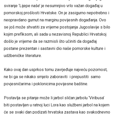
sviranje ‘Lijepe naše’ je nesumnjivo vrlo važan događaj u
pomorskoj prošlosti Hrvatske. On je zasigurno nepotrebno i
neopravdano gurnut na marginu povijesnih događanja. Ovo
se još može shvatiti za vrijeme postojanja Jugoslavije s bilo
kojim prefiksom, ali sada u nezavisnoj Republici Hrvatskoj
došlo je vrijeme da se razmisli što učiniti da događaj
postane prezentan i sastavni dio naše pomorske kulture i
udžbeničke literature.
Kako ovaj dan usprkos tomu zavrjeđuje najveću pozornost,
ne bi ga se nikako smjelo zaboraviti i prepustiti samo
povjesničarima i poklonicima povijesne baštine.
Postavlja se pitanje može li jarbol sličan jarbolu ‘Viribusa’
biti postavljen u ratnoj luci Lora kao službeni jarbol na kojem
će se svaki dan podizati hrvatska zastava kao svakodnevno