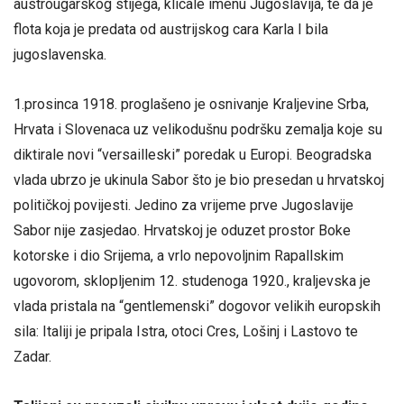
austrougarskog stijega, klicale imenu Jugoslavija, te da je
flota koja je predata od austrijskog cara Karla I bila
jugoslavenska.
1.prosinca 1918. proglašeno je osnivanje Kraljevine Srba,
Hrvata i Slovenaca uz velikodušnu podršku zemalja koje su
diktirale novi “versailleski” poredak u Europi. Beogradska
vlada ubrzo je ukinula Sabor što je bio presedan u hrvatskoj
političkoj povijesti. Jedino za vrijeme prve Jugoslavije
Sabor nije zasjedao. Hrvatskoj je oduzet prostor Boke
kotorske i dio Srijema, a vrlo nepovoljnim Rapallskim
ugovorom, sklopljenim 12. studenoga 1920., kraljevska je
vlada pristala na “gentlemenski” dogovor velikih europskih
sila: Italiji je pripala Istra, otoci Cres, Lošinj i Lastovo te
Zadar.