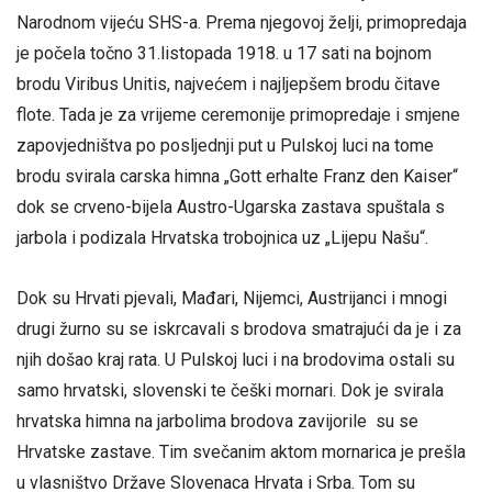
Narodnom vijeću SHS-a. Prema njegovoj želji, primopredaja
je počela točno 31.listopada 1918. u 17 sati na bojnom
brodu Viribus Unitis, najvećem i najljepšem brodu čitave
flote. Tada je za vrijeme ceremonije primopredaje i smjene
zapovjedništva po posljednji put u Pulskoj luci na tome
brodu svirala carska himna „Gott erhalte Franz den Kaiser“
dok se crveno-bijela Austro-Ugarska zastava spuštala s
jarbola i podizala Hrvatska trobojnica uz „Lijepu Našu“.
Dok su Hrvati pjevali, Mađari, Nijemci, Austrijanci i mnogi
drugi žurno su se iskrcavali s brodova smatrajući da je i za
njih došao kraj rata. U Pulskoj luci i na brodovima ostali su
samo hrvatski, slovenski te češki mornari. Dok je svirala
hrvatska himna na jarbolima brodova zavijorile su se
Hrvatske zastave. Tim svečanim aktom mornarica je prešla
u vlasništvo Države Slovenaca Hrvata i Srba. Tom su