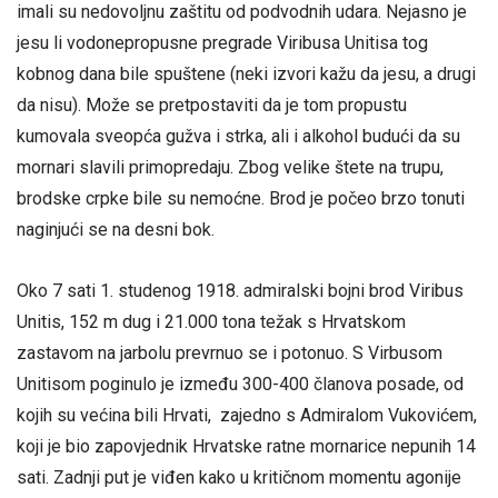
imali su nedovoljnu zaštitu od podvodnih udara. Nejasno je
jesu li vodonepropusne pregrade Viribusa Unitisa tog
kobnog dana bile spuštene (neki izvori kažu da jesu, a drugi
da nisu). Može se pretpostaviti da je tom propustu
kumovala sveopća gužva i strka, ali i alkohol budući da su
mornari slavili primopredaju. Zbog velike štete na trupu,
brodske crpke bile su nemoćne. Brod je počeo brzo tonuti
naginjući se na desni bok.
Oko 7 sati 1. studenog 1918. admiralski bojni brod Viribus
Unitis, 152 m dug i 21.000 tona težak s Hrvatskom
zastavom na jarbolu prevrnuo se i potonuo. S Virbusom
Unitisom poginulo je između 300-400 članova posade, od
kojih su većina bili Hrvati, zajedno s Admiralom Vukovićem,
koji je bio zapovjednik Hrvatske ratne mornarice nepunih 14
sati. Zadnji put je viđen kako u kritičnom momentu agonije