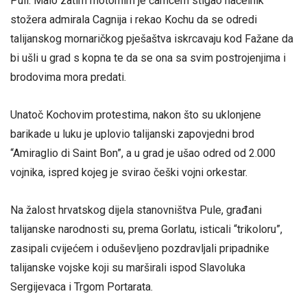
Puli. Malo zatim motornim je čamcem stigao načelnik
stožera admirala Cagnija i rekao Kochu da se odredi
talijanskog mornaričkog pješaštva iskrcavaju kod Fažane da
bi ušli u grad s kopna te da se ona sa svim postrojenjima i
brodovima mora predati.
Unatoč Kochovim protestima, nakon što su uklonjene
barikade u luku je uplovio talijanski zapovjedni brod
“Amiraglio di Saint Bon”, a u grad je ušao odred od 2.000
vojnika, ispred kojeg je svirao češki vojni orkestar.
Na žalost hrvatskog dijela stanovništva Pule, građani
talijanske narodnosti su, prema Gorlatu, isticali “trikoloru”,
zasipali cvijećem i oduševljeno pozdravljali pripadnike
talijanske vojske koji su marširali ispod Slavoluka
Sergijevaca i Trgom Portarata.