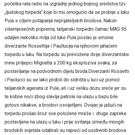
početka rata radio na izgradnji jednog bojnog sredstva tzv.
„ljudskog torpeda“ koje bi mu omogućio da se probije u luku
Pula s ciljem potapanja neprijateljskih brodova. Nakon
višemjesečnih priprema, talijanski torpedni čamac MAS 95
udaljen nekoliko milja od luke Pula poslao je smione
diverzante Rossettija i Paullucija na njihovom jahaćem
torpedu u luku. Na torpedu su prevožene dvije diverzantske
mine priljepci Mignatta s 200 kg eksploziva svaka, za
postavljanje na podvodnom dijelu broda.Diverzanti Rossetti
i Paolucci su se lako probili do sidrišta u luci uz pomoć
talijanskih agenata iz Pule, ali i uz veliku dozu sreće jer su
te kobne noći zbog slavlja patrole na ulazu u bazu bile
gotovo nikakve, a brodovi osvijetljeni. Dvojac je jašući na
torpedu prošao kroz sve položene mreže i druge zapreke
postavljene na ulazu u luku i prije svitanja između mnogih
brodskih svjetala odabrali su najveći od usidrenih brodova