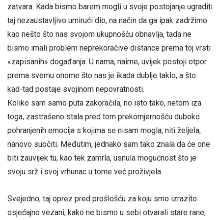
zatvara. Kada bismo barem mogli u svoje postojanje ugraditi
taj nezaustavljivo umirući dio, na način da ga ipak zadržimo
kao nešto što nas svojom ukupnošću obnavlja, tada ne
bismo imali problem neprekoračive distance prema toj vrsti
«zapisanih» događanja. U nama, naime, uvijek postoji otpor
prema svemu onome što nas je ikada dublje taklo, a što
kad-tad postaje svojinom nepovratnosti.
Koliko sam samo puta zakoračila, no isto tako, netom iza
toga, zastrašeno stala pred tom prekomjernošću duboko
pohranjenih emocija s kojima se nisam mogla, niti željela,
nanovo suočiti. Međutim, jednako sam tako znala da će one
biti zauvijek tu, kao tek zamrla, usnula mogućnost što je
svoju srž i svoj vrhunac u tome već proživjela.
Svejedno, taj oprez pred prošlošću za koju smo izrazito
osjećajno vezani, kako ne bismo u sebi otvarali stare rane,