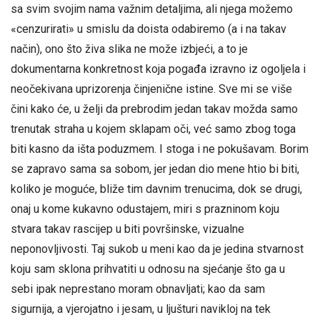
sa svim svojim nama važnim detaljima, ali njega možemo
«cenzurirati» u smislu da doista odabiremo (a i na takav
način), ono što živa slika ne može izbjeći, a to je
dokumentarna konkretnost koja pogađa izravno iz ogoljela i
neočekivana uprizorenja činjenične istine. Sve mi se više
čini kako će, u želji da prebrodim jedan takav možda samo
trenutak straha u kojem sklapam oči, već samo zbog toga
biti kasno da išta poduzmem. I stoga i ne pokušavam. Borim
se zapravo sama sa sobom, jer jedan dio mene htio bi biti,
koliko je moguće, bliže tim davnim trenucima, dok se drugi,
onaj u kome kukavno odustajem, miri s prazninom koju
stvara takav rascijep u biti površinske, vizualne
neponovljivosti. Taj sukob u meni kao da je jedina stvarnost
koju sam sklona prihvatiti u odnosu na sjećanje što ga u
sebi ipak neprestano moram obnavljati; kao da sam
sigurnija, a vjerojatno i jesam, u ljušturi navikloj na tek