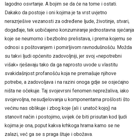
lagodno osvrtanje. A bojim se da će na tome i ostati.
Dakako da postoje i oni kojima je ta vrst uvjetno
nerazrješive vezanosti za određene ljude, životinje, stvari,
događaje, tek uobičajeno konzumiranje jednostavna sjećanja
koje se neumorno i bezbolno prelistava, i prema kojemu se
odnosi s poštovanjem i pomirljivom ravnodušnošću. Možda
su takvi ljudi općenito zadovoljniji, jer svoj «nepotrebni
višak» rješavaju tako da ga naprosto uvode u vlastitu
svakidašnjost profanošću koja ne premašuje njihove
potrebe, a zadovoljava i na razini onoga gdje se osjećajno
ništa ne očekuje. Taj svojevrsni fenomen neprežaliva, iako
svojevoljna, nesudjelovanja u komponentama prošlosti što
većinu nas oblikuje i zbog koje (ali i: unatoč kojoj) na
stanovit način i postojimo, uvijek će biti prisutan kod ljudi
kojima je ona, poput kakva krhkoga hrama kamo se ne
zalazi, već ga se s praga štuje i obožava.