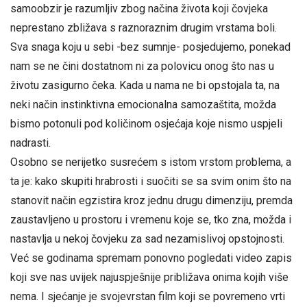
samoobzir je razumljiv zbog načina života koji čovjeka
neprestano zbližava s raznoraznim drugim vrstama boli.
Sva snaga koju u sebi -bez sumnje- posjedujemo, ponekad
nam se ne čini dostatnom ni za polovicu onog što nas u
životu zasigurno čeka. Kada u nama ne bi opstojala ta, na
neki način instinktivna emocionalna samozaštita, možda
bismo potonuli pod količinom osjećaja koje nismo uspjeli
nadrasti.
Osobno se nerijetko susrećem s istom vrstom problema, a
ta je: kako skupiti hrabrosti i suočiti se sa svim onim što na
stanovit način egzistira kroz jednu drugu dimenziju, premda
zaustavljeno u prostoru i vremenu koje se, tko zna, možda i
nastavlja u nekoj čovjeku za sad nezamislivoj opstojnosti.
Već se godinama spremam ponovno pogledati video zapis
koji sve nas uvijek najuspješnije približava onima kojih više
nema. I sjećanje je svojevrstan film koji se povremeno vrti