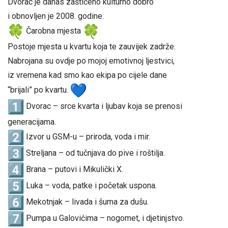
Dvorac je danas zaštićeno kulturno dobro
i obnovljen je 2008. godine.
Čarobna mjesta
Postoje mjesta u kvartu koja te zauvijek zadrže.
Nabrojana su ovdje po mojoj emotivnoj ljestvici,
iz vremena kad smo kao ekipa po cijele dane
“brijali” po kvartu.
Dvorac – srce kvarta i ljubav koja se prenosi
generacijama.
Izvor u GSM-u – priroda, voda i mir.
Streljana – od tučnjava do pive i roštilja.
Brana – putovi i Mikulički X.
Luka – voda, patke i početak uspona.
Mekotnjak – livada i šuma za dušu.
Pumpa u Galovićima – nogomet, i djetinjstvo.