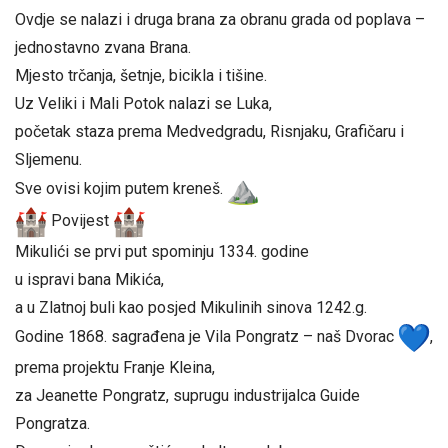
Ovdje se nalazi i druga brana za obranu grada od poplava –
jednostavno zvana Brana.
Mjesto trčanja, šetnje, bicikla i tišine.
Uz Veliki i Mali Potok nalazi se Luka,
početak staza prema Medvedgradu, Risnjaku, Grafičaru i
Sljemenu.
Sve ovisi kojim putem kreneš.
Povijest
Mikulići se prvi put spominju 1334. godine
u ispravi bana Mikića,
a u Zlatnoj buli kao posjed Mikulinih sinova 1242.g.
Godine 1868. sagrađena je Vila Pongratz – naš Dvorac
,
prema projektu Franje Kleina,
za Jeanette Pongratz, suprugu industrijalca Guide
Pongratza.