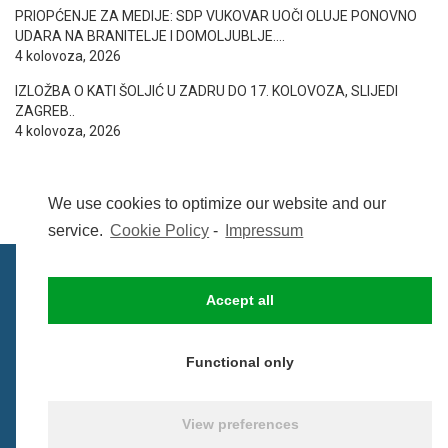
PRIOPĆENJE ZA MEDIJE: SDP VUKOVAR UOČI OLUJE PONOVNO
UDARA NA BRANITELJE I DOMOLJUBLJE….
4 kolovoza, 2026
IZLOŽBA O KATI ŠOLJIĆ U ZADRU DO 17. KOLOVOZA, SLIJEDI
ZAGREB..
4 kolovoza, 2026
We use cookies to optimize our website and our
service.
Cookie Policy
-
Impressum
Accept all
IMPRESSUM
UVIJETI KORIŠTENJA
COOKIE POLICY (EU)
Functional only
© BezCenzure 2017 - Izradio i održava
Inpendio
View preferences