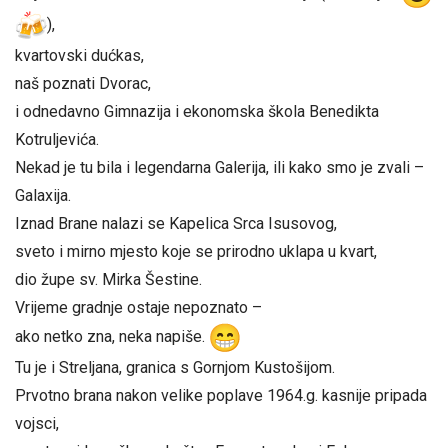
),
kvartovski dućkas,
naš poznati Dvorac,
i odnedavno Gimnazija i ekonomska škola Benedikta
Kotruljevića.
Nekad je tu bila i legendarna Galerija, ili kako smo je zvali –
Galaxija.
Iznad Brane nalazi se Kapelica Srca Isusovog,
sveto i mirno mjesto koje se prirodno uklapa u kvart,
dio župe sv. Mirka Šestine.
Vrijeme gradnje ostaje nepoznato –
ako netko zna, neka napiše.
Tu je i Streljana, granica s Gornjom Kustošijom.
Prvotno brana nakon velike poplave 1964.g. kasnije pripada
vojsci,