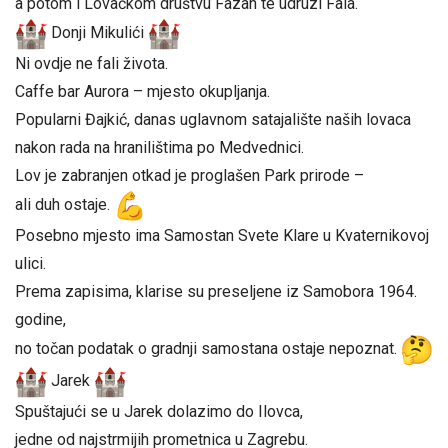
a potom i Lovačkom društvu Fazan te udruzi Fala.
Donji Mikulići
Ni ovdje ne fali života.
Caffe bar Aurora – mjesto okupljanja.
Popularni Đajkić, danas uglavnom satajalište naših lovaca
nakon rada na hranilištima po Medvednici.
Lov je zabranjen otkad je proglašen Park prirode –
ali duh ostaje.
Posebno mjesto ima Samostan Svete Klare u Kvaternikovoj
ulici.
Prema zapisima, klarise su preseljene iz Samobora 1964.
godine,
no točan podatak o gradnji samostana ostaje nepoznat.
Jarek
Spuštajući se u Jarek dolazimo do Ilovca,
jedne od najstrmijih prometnica u Zagrebu.