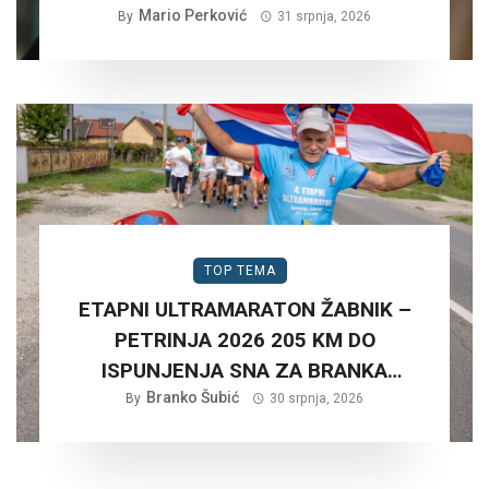
SCENARIJ ZA HRVATSKU….
Mario Perković
By
31 srpnja, 2026
TOP TEMA
ETAPNI ULTRAMARATON ŽABNIK –
PETRINJA 2026 205 KM DO
ISPUNJENJA SNA ZA BRANKA
Branko Šubić
ŠUBIĆA…
By
30 srpnja, 2026