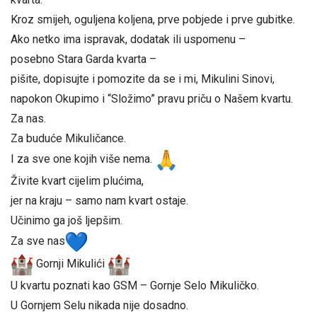
Kroz smijeh, oguljena koljena, prve pobjede i prve gubitke.
Ako netko ima ispravak, dodatak ili uspomenu –
posebno Stara Garda kvarta –
pišite, dopisujte i pomozite da se i mi, Mikulini Sinovi,
napokon Okupimo i “Složimo” pravu priču o Našem kvartu.
Za nas.
Za buduće Mikuličance.
I za sve one kojih više nema.
Živite kvart cijelim plućima,
jer na kraju – samo nam kvart ostaje.
Učinimo ga još ljepšim.
Za sve nas
Gornji Mikulići
U kvartu poznati kao GSM – Gornje Selo Mikuličko.
U Gornjem Selu nikada nije dosadno.