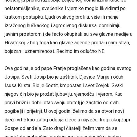
neistomišljenike, svećenike i vjernike moglo likvidirati po
kratkom postupku. Ljudi ovakvog profila, više ili manje
izraženog huškačkog i agresivnog diskursa, dominiraju
javnim prostorom i de facto okupirali su sve glavne medije u
Hrvatskoj. Zbog toga kao glavne agende prodaju nam strah,
bojazan i uznemirenost. Recimo im odlučno NE.
Ova godina je od pape Franje proglašena kao godina svetog
Josipa. Sveti Josip bio je zaštitnik Djevice Marije i očuh
Isusa Krista. Bio je čestit, krepostan i svet čovjek. Svaki
njegov čin bio je prožet ljubavlju, vjernošću i vjerom. Kao
pravi brižni i dobri otac svoju obitelj je zaštitio od svih
pogibelji i prijetnji. U ovoj godini želimo da se otvori novi
dječji vrtić kao zalog odgoja djece u najvećoj trogirskoj župi
Gospe od anđela. Zato dragi čitatelji želim vam da se
naoružate hrabrošću, strpljenjem i pravednošću i čistim