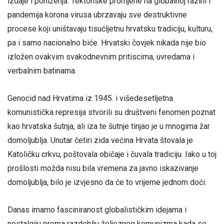
izdaje i poniženja. Tektonske promjene na globalnoj razini i
pandemija korona virusa ubrzavaju sve destruktivne
procese koji uništavaju tisućljetnu hrvatsku tradiciju, kulturu,
pa i samo nacionalno biće. Hrvatski čovjek nikada nije bio
izložen ovakvim svakodnevnim pritiscima, uvredama i
verbalnim batinama.
Genocid nad Hrvatima iz 1945. i višedesetljetna
komunistička represija stvorili su društveni fenomen poznat
kao hrvatska šutnja, ali iza te šutnje tinjao je u mnogima žar
domoljublja. Unutar četiri zida većina Hrvata štovala je
Katoličku crkvu, poštovala običaje i čuvala tradiciju. Iako u toj
prošlosti možda nisu bila vremena za javno iskazivanje
domoljublja, bilo je izvjesno da će to vrijeme jednom doći.
Danas imamo fasciniranost globalističkim idejama i
nostalgiju prema razdoblju željeznog komunizma kada se