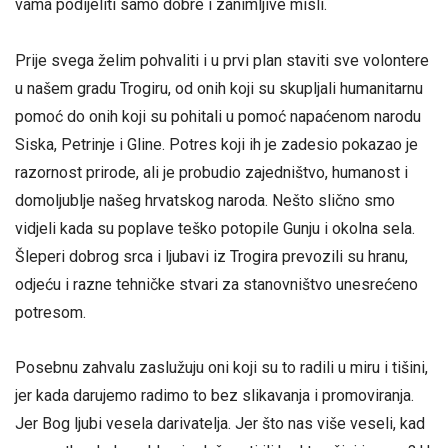
vama podijeliti samo dobre i zanimljive misli.
Prije svega želim pohvaliti i u prvi plan staviti sve volontere
u našem gradu Trogiru, od onih koji su skupljali humanitarnu
pomoć do onih koji su pohitali u pomoć napaćenom narodu
Siska, Petrinje i Gline. Potres koji ih je zadesio pokazao je
razornost prirode, ali je probudio zajedništvo, humanost i
domoljublje našeg hrvatskog naroda. Nešto slično smo
vidjeli kada su poplave teško potopile Gunju i okolna sela.
Šleperi dobrog srca i ljubavi iz Trogira prevozili su hranu,
odjeću i razne tehničke stvari za stanovništvo unesrećeno
potresom.
Posebnu zahvalu zaslužuju oni koji su to radili u miru i tišini,
jer kada darujemo radimo to bez slikavanja i promoviranja.
Jer Bog ljubi vesela darivatelja. Jer što nas više veseli, kad