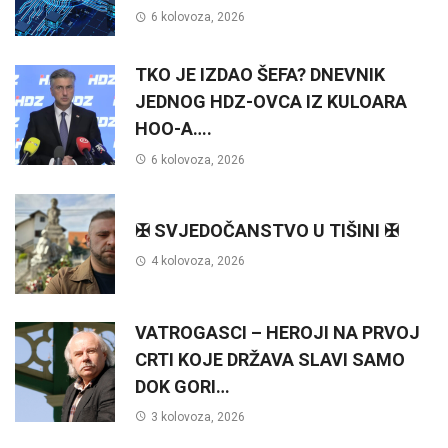
6 kolovoza, 2026
TKO JE IZDAO ŠEFA? DNEVNIK
JEDNOG HDZ-OVCA IZ KULOARA
HOO-A….
6 kolovoza, 2026
✠ SVJEDOČANSTVO U TIŠINI ✠
4 kolovoza, 2026
VATROGASCI – HEROJI NA PRVOJ
CRTI KOJE DRŽAVA SLAVI SAMO
DOK GORI…
3 kolovoza, 2026