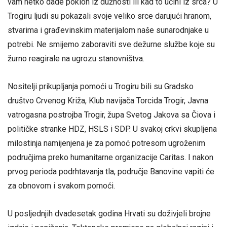
vam netko dade poklon iz dužnosti ili kad to učini iz srca? U
Trogiru ljudi su pokazali svoje veliko srce darujući hranom,
stvarima i građevinskim materijalom naše sunarodnjake u
potrebi. Ne smijemo zaboraviti sve dežurne službe koje su
žurno reagirale na ugrozu stanovništva.
Nositelji prikupljanja pomoći u Trogiru bili su Gradsko
društvo Crvenog Križa, Klub navijača Torcida Trogir, Javna
vatrogasna postrojba Trogir, župa Svetog Jakova sa Čiova i
političke stranke HDZ, HSLS i SDP. U svakoj crkvi skupljena
milostinja namijenjena je za pomoć potresom ugroženim
područjima preko humanitarne organizacije Caritas. I nakon
prvog perioda podrhtavanja tla, područje Banovine vapiti će
za obnovom i svakom pomoći.
U posljednjih dvadesetak godina Hrvati su doživjeli brojne